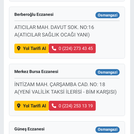
Berberoğlu Eczanesi
Osmangazi
ATICILAR MAH. DAVUT SOK. NO:16
A(ATICILAR SAĞLIK OCAĞI YANI)
Yol Tarifi Al
0 (224) 273 43 45
Merkez Bursa Eczanesi
Osmangazi
İNTİZAM MAH. ÇARŞAMBA CAD. NO: 18
A(YENİ VALİLİK TAKSİ İLERİSİ - BİM KARŞISI)
Yol Tarifi Al
0 (224) 253 13 19
Güneş Eczanesi
Osmangazi