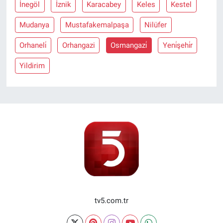
İnegöl
İznik
Karacabey
Keles
Kestel
Mudanya
Mustafakemalpaşa
Nilüfer
Orhaneli̇
Orhangazi
Osmangazi̇
Yeni̇şehi̇r
Yildirim
tv5.com.tr