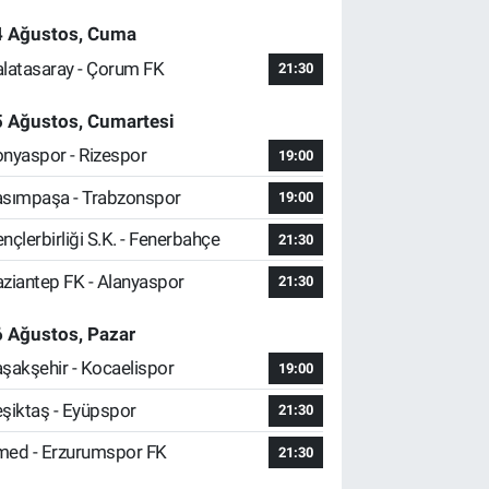
4 Ağustos, Cuma
latasaray - Çorum FK
21:30
5 Ağustos, Cumartesi
nyaspor - Rizespor
19:00
sımpaşa - Trabzonspor
19:00
nçlerbirliği S.K. - Fenerbahçe
21:30
ziantep FK - Alanyaspor
21:30
 Ağustos, Pazar
şakşehir - Kocaelispor
19:00
şiktaş - Eyüpspor
21:30
ed - Erzurumspor FK
21:30