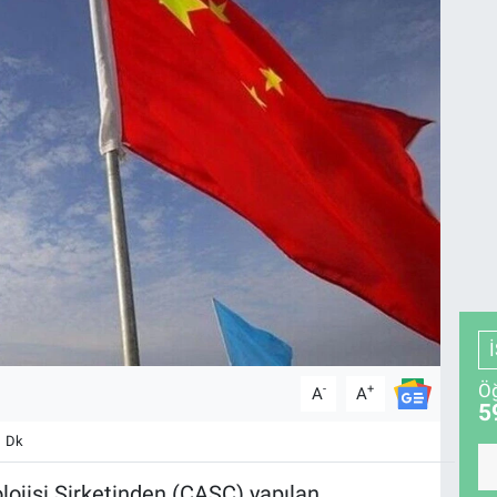
Öğ
-
+
A
A
5
1 Dk
lojisi Şirketinden (CASC) yapılan