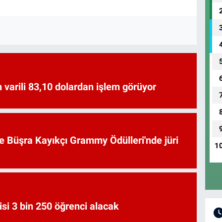
 varili 83,10 dolardan işlem görüyor
ve Büşra Kayıkçı Grammy Ödülleri'nde jüri
1
si 3 bin 250 öğrenci alacak