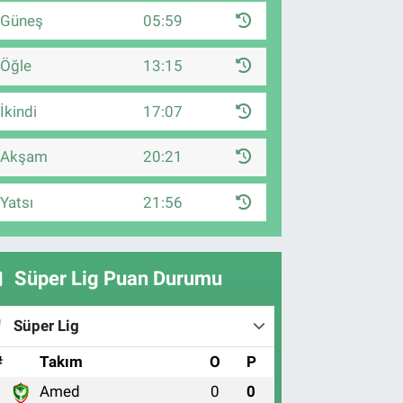
Güneş
05:59
Öğle
13:15
İkindi
17:07
Akşam
20:21
Yatsı
21:56
Süper Lig Puan Durumu
Süper Lig
#
Takım
O
P
Amed
0
0
1