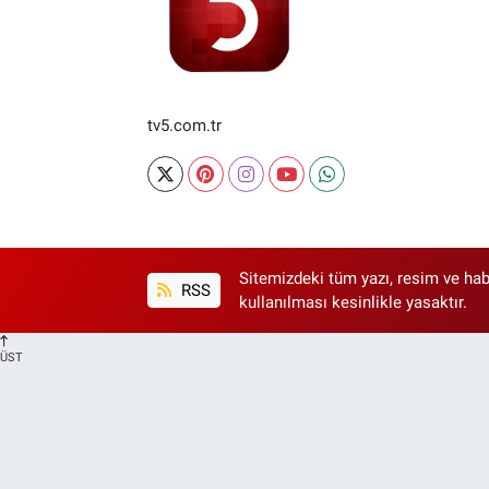
tv5.com.tr
Sitemizdeki tüm yazı, resim ve hab
RSS
kullanılması kesinlikle yasaktır.
ÜST