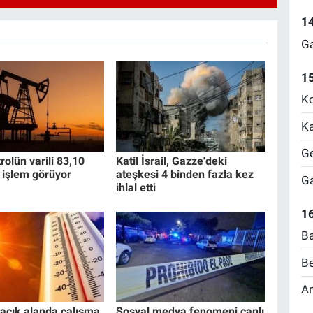
1
Ga
1
Ko
Ka
Ge
rolün varili 83,10
Katil İsrail, Gazze'deki
 işlem görüyor
ateşkesi 4 binden fazla kez
Ga
ihlal etti
16
Ba
Be
Am
açık alanda çalışma
Sosyal medya fenomeni canlı