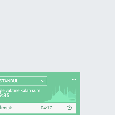
İSTANBUL
le vaktine kalan süre
9:34
İmsak
04:17