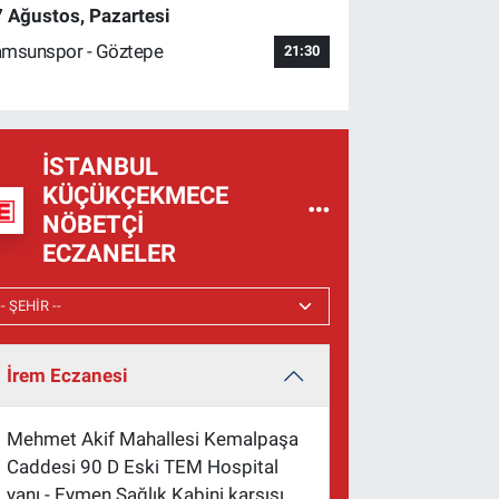
 Ağustos, Pazartesi
msunspor - Göztepe
21:30
İSTANBUL
KÜÇÜKÇEKMECE
NÖBETÇI
ECZANELER
İrem Eczanesi
Mehmet Akif Mahallesi Kemalpaşa
Caddesi 90 D Eski TEM Hospital
yanı - Eymen Sağlık Kabini karşısı