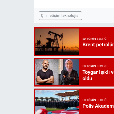
Çin iletişim teknolojisi
EDITÖRÜN SEÇTIĞI
Brent petrolün
EDITÖRÜN SEÇTIĞI
Toygar Işıklı 
oldu
EDITÖRÜN SEÇTIĞI
Polis Akademi