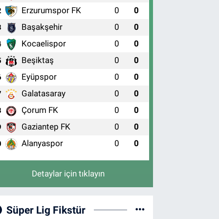
Erzurumspor FK
0
0
2
Başakşehir
0
0
3
Kocaelispor
0
0
4
Beşiktaş
0
0
5
Eyüpspor
0
0
6
Galatasaray
0
0
7
Çorum FK
0
0
8
Gaziantep FK
0
0
9
Alanyaspor
0
0
0
Detaylar için tıklayın
Süper Lig Fikstür