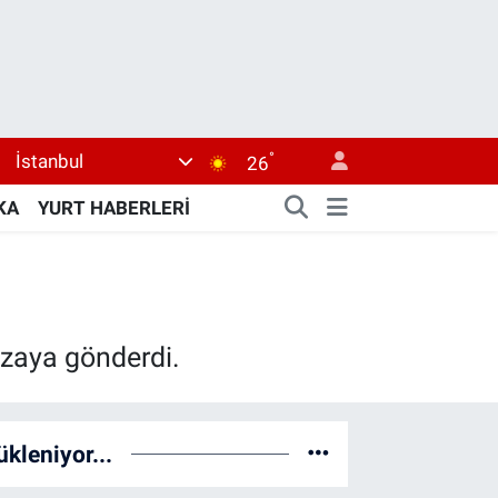
°
İstanbul
26
KA
YURT HABERLERİ
 uzaya gönderdi.
ükleniyor...