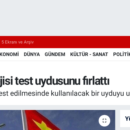
 5 Ekranı ve Arşiv
KONOMİ
DÜNYA
GÜNDEM
KÜLTÜR - SANAT
POLİTİ
jisi test uydusunu fırlattı
n test edilmesinde kullanılacak bir uyduyu
Y