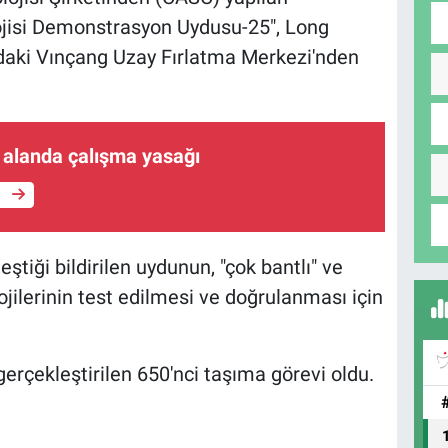
lojisi Demonstrasyon Uydusu-25", Long
daki Vınçang Uzay Fırlatma Merkezi'nden
 alanda çalışma yasağı
e
iği bildirilen uydunun, "çok bantlı" ve
lojilerinin test edilmesi ve doğrulanması için
 gerçekleştirilen 650'nci taşıma görevi oldu.