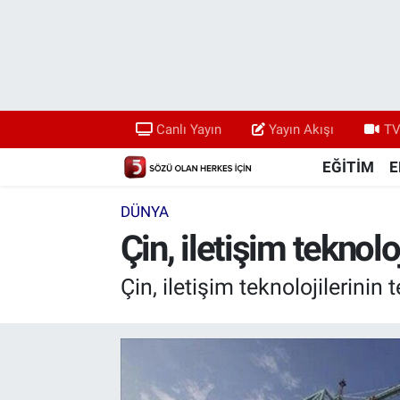
Canlı Yayın
Yayın Akışı
Canlı Yayın
Yayın Akışı
TV
TV 5 Ekranı ve Arşiv
EĞİTİM
E
DÜNYA
Çin, iletişim teknolo
Çin, iletişim teknolojilerini