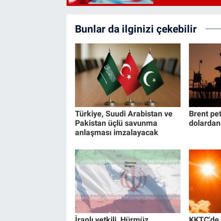
Bunlar da ilginizi çekebilir
Türkiye, Suudi Arabistan ve
Brent pet
Pakistan üçlü savunma
dolardan
anlaşması imzalayacak
İranlı yetkili, Hürmüz
KKTC'de 