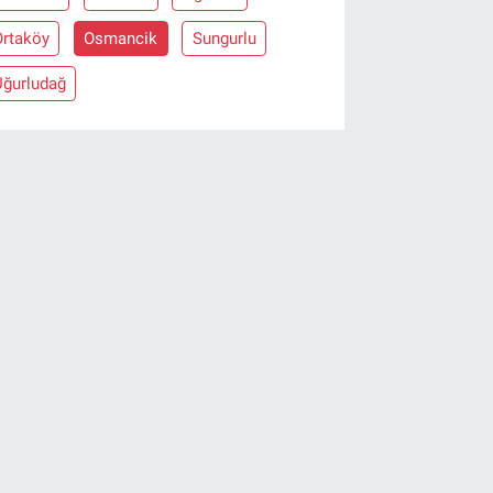
Ortaköy
Osmancik
Sungurlu
Uğurludağ