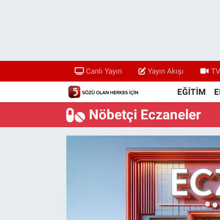
Canlı Yayın
Yayın Akışı
Canlı Yayın
Yayın Akışı
TV
TV 5 Ekranı ve Arşiv
EĞİTİM
E
Nöbetçi Eczaneler