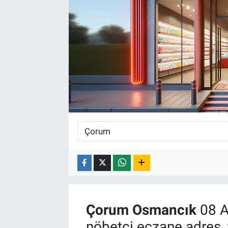
Çorum
Osmancık
08 A
nöbetçi eczane adres, 