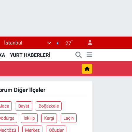
°
İstanbul
27
KA
YURT HABERLERİ
orum Diğer İlçeler
Alaca
Bayat
Boğazkale
Dodurga
İski̇li̇p
Kargi
Laçi̇n
eci̇tözü
Merkez
Oğuzlar