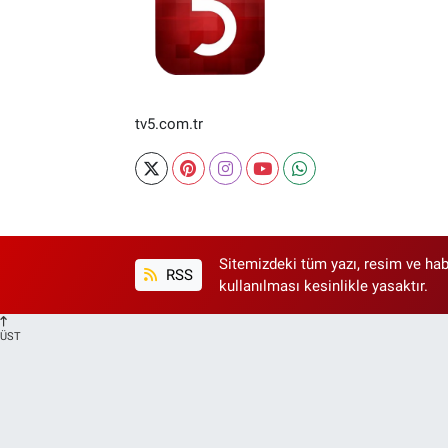
tv5.com.tr
Sitemizdeki tüm yazı, resim ve hab
RSS
kullanılması kesinlikle yasaktır.
ÜST