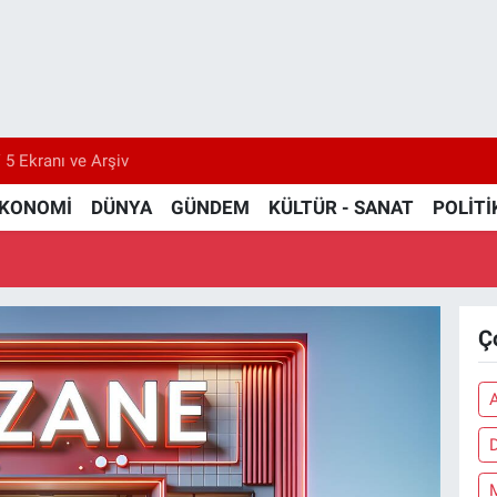
 5 Ekranı ve Arşiv
KONOMİ
DÜNYA
GÜNDEM
KÜLTÜR - SANAT
POLİTİ
Ç
M