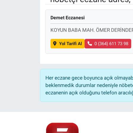
Demet Eczanesi
KOYUN BABA MAH. ÖMER DERİNDER
Yol Tarifi Al
0 (364) 611 73 98
Her eczane gece boyunca açık olmayabili
beklenmedik durumlar nedeniyle nöbete
eczanenin açık olduğunu telefon aracılığıy