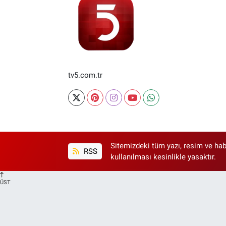
tv5.com.tr
Sitemizdeki tüm yazı, resim ve hab
RSS
kullanılması kesinlikle yasaktır.
ÜST