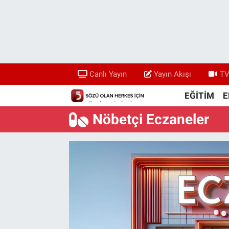
Canlı Yayın
Yayın Akışı
Canlı Yayın
Yayın Akışı
TV
TV 5 Ekranı ve Arşiv
EĞİTİM
E
Nöbetçi Eczaneler