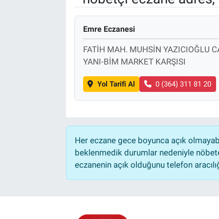
Emre Eczanesi
FATİH MAH. MUHSİN YAZICIOĞLU C
YANI-BİM MARKET KARŞISI
Yol Tarifi Al
0 (364) 311 81 20
Her eczane gece boyunca açık olmayabili
beklenmedik durumlar nedeniyle nöbete
eczanenin açık olduğunu telefon aracılığıy