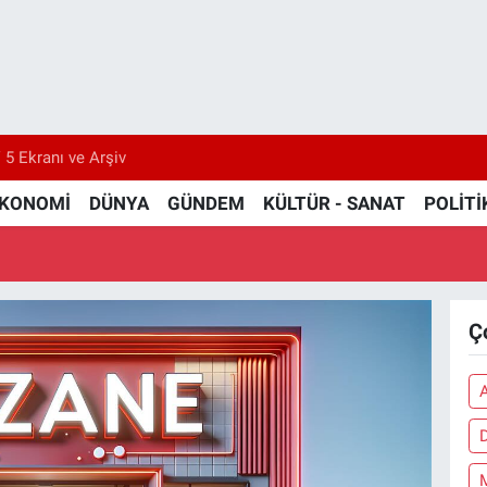
 5 Ekranı ve Arşiv
KONOMİ
DÜNYA
GÜNDEM
KÜLTÜR - SANAT
POLİTİ
Ç
M