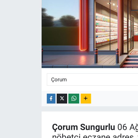
Çorum
Sungurlu
06 Ağ
nöbetçi eczane adres, 