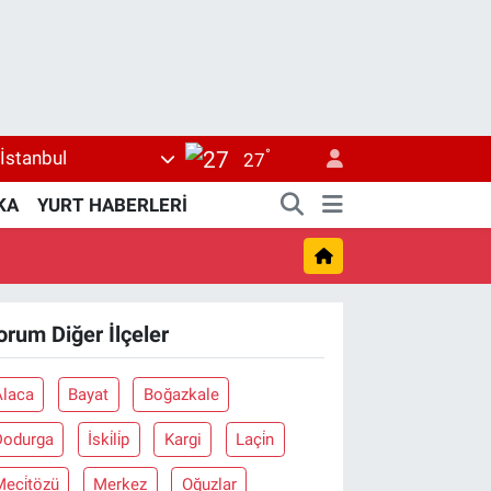
°
İstanbul
27
KA
YURT HABERLERİ
orum Diğer İlçeler
Alaca
Bayat
Boğazkale
Dodurga
İski̇li̇p
Kargi
Laçi̇n
eci̇tözü
Merkez
Oğuzlar