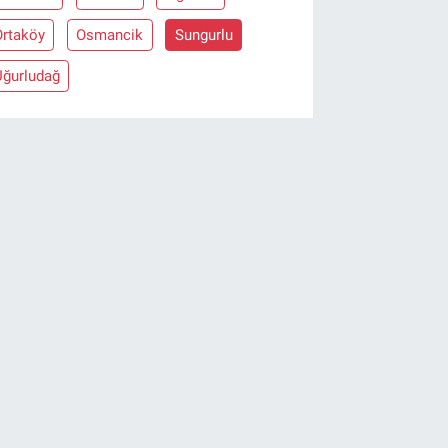
Ortaköy
Osmancik
Sungurlu
Uğurludağ