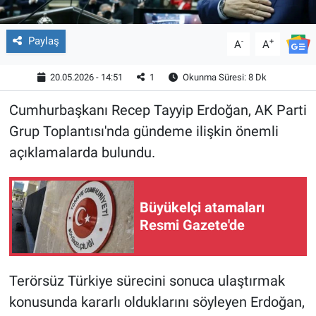
Paylaş
-
+
A
A
20.05.2026 - 14:51
1
Okunma Süresi: 8 Dk
Cumhurbaşkanı Recep Tayyip Erdoğan, AK Parti
Grup Toplantısı'nda gündeme ilişkin önemli
açıklamalarda bulundu.
Büyükelçi atamaları
Resmi Gazete'de
Terörsüz Türkiye sürecini sonuca ulaştırmak
konusunda kararlı olduklarını söyleyen Erdoğan,