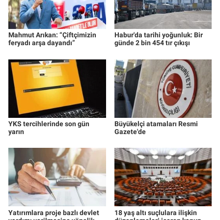
Mahmut Arıkan: “Çiftçimizin
Habur'da tarihi yoğunluk: Bir
feryadı arşa dayandı”
günde 2 bin 454 tır çıkışı
YKS tercihlerinde son gün
Büyükelçi atamaları Resmi
yarın
Gazete'de
Yatırımlara proje bazlı devlet
18 yaş altı suçlulara ilişkin