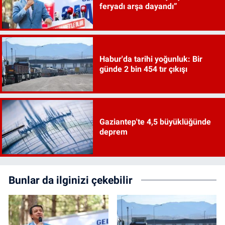
feryadı arşa dayandı”
Habur'da tarihi yoğunluk: Bir
günde 2 bin 454 tır çıkışı
Gaziantep'te 4,5 büyüklüğünde
deprem
Bunlar da ilginizi çekebilir