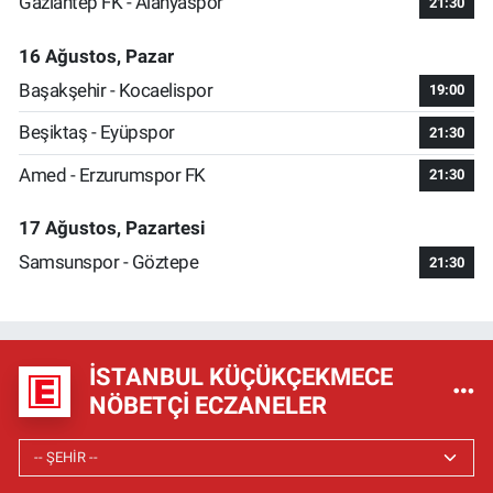
Gaziantep FK - Alanyaspor
21:30
16 Ağustos, Pazar
Başakşehir - Kocaelispor
19:00
Beşiktaş - Eyüpspor
21:30
Amed - Erzurumspor FK
21:30
17 Ağustos, Pazartesi
Samsunspor - Göztepe
21:30
İSTANBUL KÜÇÜKÇEKMECE
NÖBETÇI ECZANELER