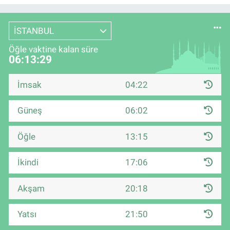
İSTANBUL
Öğle vaktine kalan süre
06:13:28
İmsak
04:22
Güneş
06:02
Öğle
13:15
İkindi
17:06
Akşam
20:18
Yatsı
21:50