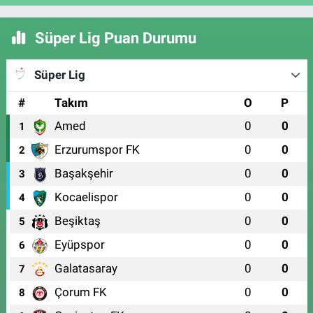
Süper Lig Puan Durumu
Süper Lig
#
Takım
O
P
Amed
0
0
1
Erzurumspor FK
0
0
2
Başakşehir
0
0
3
Kocaelispor
0
0
4
Beşiktaş
0
0
5
Eyüpspor
0
0
6
Galatasaray
0
0
7
Çorum FK
0
0
8