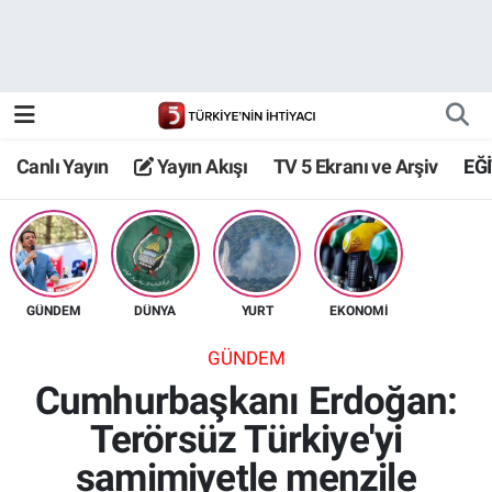
Canlı Yayın
Yayın Akışı
Canlı Yayın
Yayın Akışı
TV 5 Ekranı ve Arşiv
EĞ
TV 5 Ekranı ve Arşiv
GÜNDEM
DÜNYA
YURT
EKONOMİ
GÜNDEM
Cumhurbaşkanı Erdoğan:
Terörsüz Türkiye'yi
samimiyetle menzile