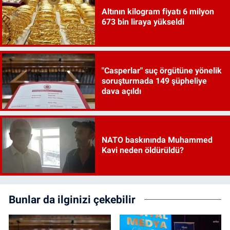
Altının kilogram fiyatı 6 milyon
673 bin liraya yükseldi
"Casperlar" suç örgütüne yönelik
soruşturmada 149 şüpheliye
dava açıldı
NATO baskınında Muhammed
Kavi neden öldürüldü?
Bunlar da ilginizi çekebilir