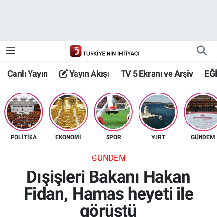
Canlı Yayın
Yayın Akışı
Canlı Yayın
Yayın Akışı
TV 5 Ekranı ve Arşiv
EĞ
TV 5 Ekranı ve Arşiv
POLİTİKA
EKONOMİ
SPOR
YURT
GÜNDEM
GÜNDEM
Dışişleri Bakanı Hakan
Fidan, Hamas heyeti ile
görüştü