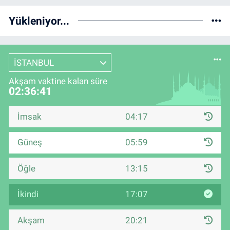
Yükleniyor...
İSTANBUL
Akşam vaktine kalan süre
02:36:41
İmsak
04:17
Güneş
05:59
Öğle
13:15
İkindi
17:07
Akşam
20:21