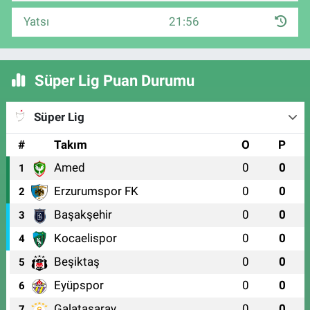
Yatsı
21:56
Süper Lig Puan Durumu
Süper Lig
#
Takım
O
P
Amed
0
0
1
Erzurumspor FK
0
0
2
Başakşehir
0
0
3
Kocaelispor
0
0
4
Beşiktaş
0
0
5
Eyüpspor
0
0
6
Galatasaray
0
0
7