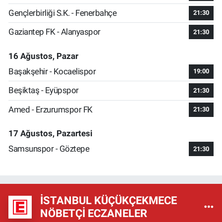
Gençlerbirliği S.K. - Fenerbahçe
21:30
Gaziantep FK - Alanyaspor
21:30
16 Ağustos, Pazar
Başakşehir - Kocaelispor
19:00
Beşiktaş - Eyüpspor
21:30
Amed - Erzurumspor FK
21:30
17 Ağustos, Pazartesi
Samsunspor - Göztepe
21:30
İSTANBUL KÜÇÜKÇEKMECE
NÖBETÇI ECZANELER