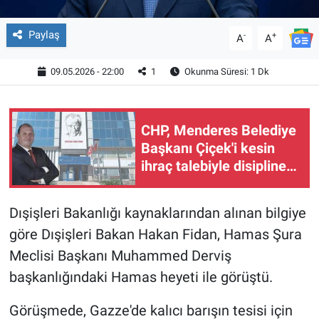
Paylaş
-
+
A
A
09.05.2026 - 22:00
1
Okunma Süresi: 1 Dk
CHP, Menderes Belediye
Başkanı Çiçek'i kesin
ihraç talebiyle disipline
sevk etti
Dışişleri Bakanlığı kaynaklarından alınan bilgiye
göre Dışişleri Bakan Hakan Fidan, Hamas Şura
Meclisi Başkanı Muhammed Derviş
başkanlığındaki Hamas heyeti ile görüştü.
Görüşmede, Gazze'de kalıcı barışın tesisi için