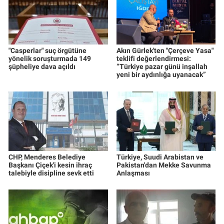
"Casperlar" suç örgütüne
Akın Gürlek'ten "Çerçeve Yasa"
yönelik soruşturmada 149
teklifi değerlendirmesi:
şüpheliye dava açıldı
“Türkiye pazar günü inşallah
yeni bir aydınlığa uyanacak”
CHP, Menderes Belediye
Türkiye, Suudi Arabistan ve
Başkanı Çiçek'i kesin ihraç
Pakistan'dan Mekke Savunma
talebiyle disipline sevk etti
Anlaşması