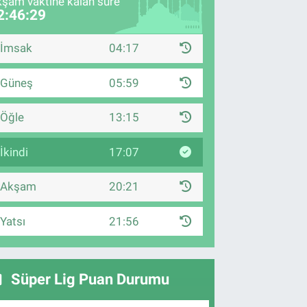
şam vaktine kalan süre
2:46:28
İmsak
04:17
Güneş
05:59
Öğle
13:15
İkindi
17:07
Akşam
20:21
Yatsı
21:56
Süper Lig Puan Durumu