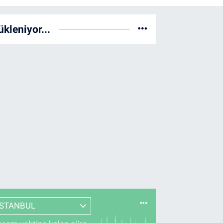
ükleniyor...
İSTANBUL