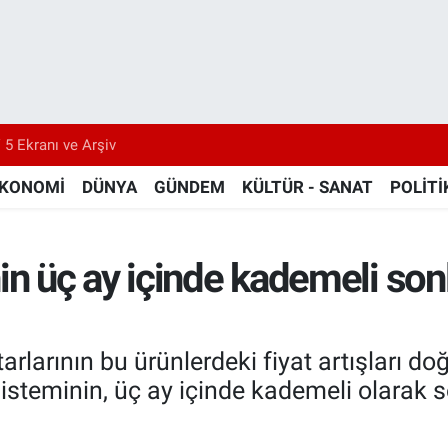
 5 Ekranı ve Arşiv
KONOMİ
DÜNYA
GÜNDEM
KÜLTÜR - SANAT
POLİTİ
in üç ay içinde kademeli son
arlarının bu ürünlerdeki fiyat artışları d
steminin, üç ay içinde kademeli olarak s