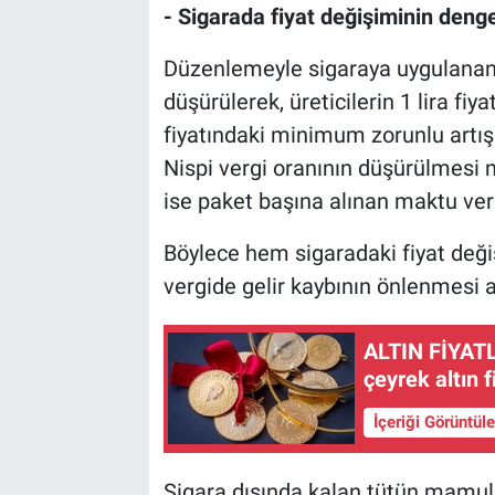
- Sigarada fiyat değişiminin deng
Düzenlemeyle sigaraya uygulanan 
düşürülerek, üreticilerin 1 lira fiy
fiyatındaki minimum zorunlu artış 3
Nispi vergi oranının düşürülmesi
ise paket başına alınan maktu verg
Böylece hem sigaradaki fiyat değ
vergide gelir kaybının önlenmesi 
ALTIN FİYATL
çeyrek altın 
İçeriği Görüntül
Sigara dışında kalan tütün mamul