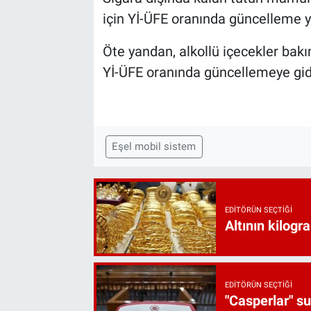
için Yİ-ÜFE oranında güncelleme y
Öte yandan, alkollü içecekler bak
Yİ-ÜFE oranında güncellemeye gid
Eşel mobil sistem
EDITÖRÜN SEÇTIĞI
Altının kilogr
EDITÖRÜN SEÇTIĞI
"Casperlar" s