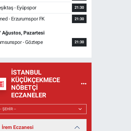
şiktaş - Eyüpspor
21:30
ed - Erzurumspor FK
21:30
 Ağustos, Pazartesi
msunspor - Göztepe
21:30
İSTANBUL
KÜÇÜKÇEKMECE
NÖBETÇI
ECZANELER
İrem Eczanesi