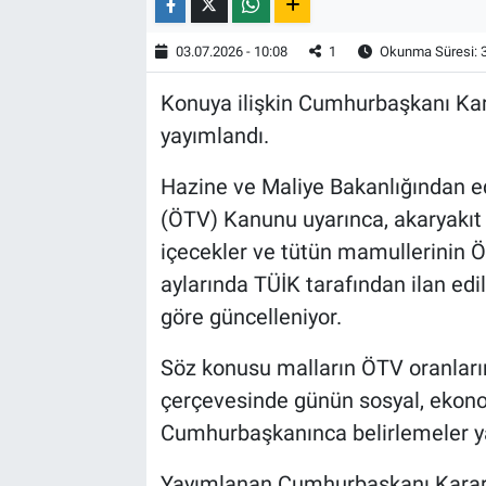
03.07.2026 - 10:08
1
Okunma Süresi: 
Konuya ilişkin Cumhurbaşkanı Kar
yayımlandı.
Hazine ve Maliye Bakanlığından ed
(ÖTV) Kanunu uyarınca, akaryakıt ve
içecekler ve tütün mamullerinin Ö
aylarında TÜİK tarafından ilan edil
göre güncelleniyor.
Söz konusu malların ÖTV oranların
çerçevesinde günün sosyal, ekonom
Cumhurbaşkanınca belirlemeler yap
Yayımlanan Cumhurbaşkanı Kararı