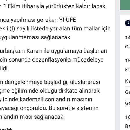
1 Ekim itibarıyla yürürlükten kaldırılacak.
nca yapılması gereken Yİ-ÜFE
i (I) sayılı listede yer alan tüm mallar için
n uygulanmaması sağlanacak.
1
Ga
hurbaşkanı Kararı ile uygulamaya başlanan
ürecin sonunda dezenflasyonla mücadeleye
1
ldi.
Ko
Ka
nin dengelenmeye başladığı, uluslararası
düşme eğiliminde olduğu dikkate alınarak,
Ge
y içinde kademeli sonlandırılmasının
Ga
ayacağı öngörüldü. Bu suretle sistemin
nlandırılması sağlanacak.
16
Ba