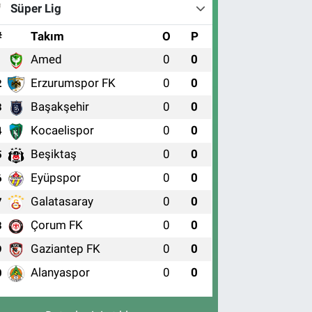
Süper Lig
#
Takım
O
P
Amed
0
0
1
Erzurumspor FK
0
0
2
Başakşehir
0
0
3
Kocaelispor
0
0
4
Beşiktaş
0
0
5
Eyüpspor
0
0
6
Galatasaray
0
0
7
Çorum FK
0
0
8
Gaziantep FK
0
0
9
Alanyaspor
0
0
0