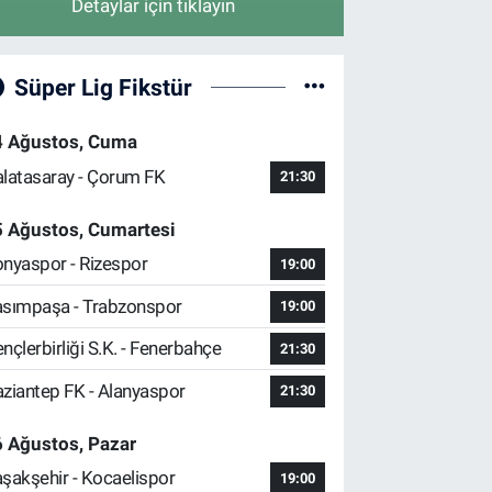
Detaylar için tıklayın
Süper Lig Fikstür
4 Ağustos, Cuma
latasaray - Çorum FK
21:30
5 Ağustos, Cumartesi
nyaspor - Rizespor
19:00
sımpaşa - Trabzonspor
19:00
nçlerbirliği S.K. - Fenerbahçe
21:30
ziantep FK - Alanyaspor
21:30
 Ağustos, Pazar
şakşehir - Kocaelispor
19:00