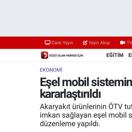
Canlı Yayın
Yayın Akışı
Canlı Yayın
Yayın Akışı
TV
TV 5 Ekranı ve Arşiv
EĞİTİM
E
EKONOMİ
Eşel mobil sistemin
kararlaştırıldı
Akaryakıt ürünlerinin ÖTV tut
imkan sağlayan eşel mobil si
düzenleme yapıldı.