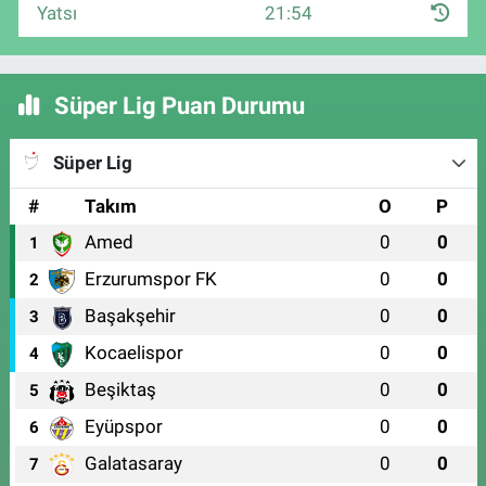
Yatsı
21:54
Süper Lig Puan Durumu
Süper Lig
#
Takım
O
P
Amed
0
0
1
Erzurumspor FK
0
0
2
Başakşehir
0
0
3
Kocaelispor
0
0
4
Beşiktaş
0
0
5
Eyüpspor
0
0
6
Galatasaray
0
0
7