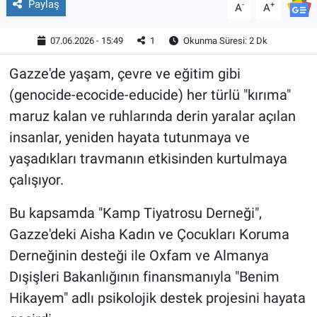
Paylaş
-
+
A
A
07.06.2026 - 15:49
1
Okunma Süresi: 2 Dk
Gazze'de yaşam, çevre ve eğitim gibi
(genocide-ecocide-educide) her türlü "kırıma"
maruz kalan ve ruhlarında derin yaralar açılan
insanlar, yeniden hayata tutunmaya ve
yaşadıkları travmanın etkisinden kurtulmaya
çalışıyor.
Bu kapsamda "Kamp Tiyatrosu Derneği",
Gazze'deki Aisha Kadın ve Çocukları Koruma
Derneğinin desteği ile Oxfam ve Almanya
Dışişleri Bakanlığının finansmanıyla "Benim
Hikayem" adlı psikolojik destek projesini hayata