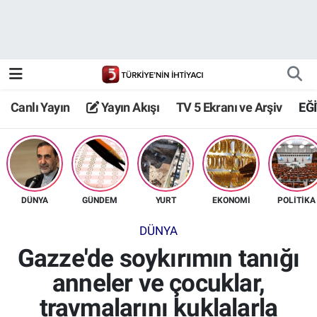
Canlı Yayın
Yayın Akışı
Canlı Yayın
Yayın Akışı
TV 5 Ekranı ve Arşiv
EĞ
TV 5 Ekranı ve Arşiv
DÜNYA
GÜNDEM
YURT
EKONOMİ
POLİTİKA
DÜNYA
Gazze'de soykırımın tanığı
anneler ve çocuklar,
travmalarını kuklalarla