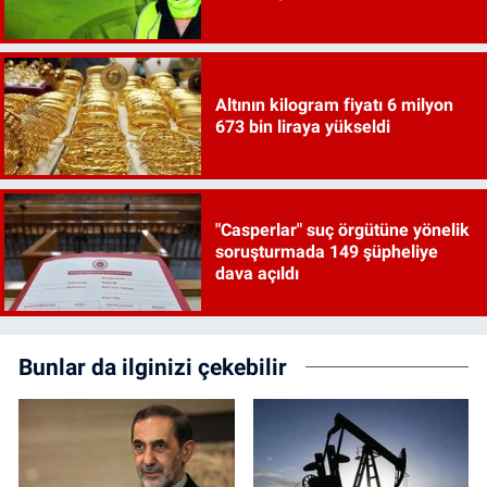
Altının kilogram fiyatı 6 milyon
673 bin liraya yükseldi
"Casperlar" suç örgütüne yönelik
soruşturmada 149 şüpheliye
dava açıldı
Bunlar da ilginizi çekebilir