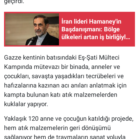
geçirdi.
İran lideri Hamaney'in
Başdanışmanı: Bölge
ülkeleri artan iş birliğiyle
güvenliği sağlayabilirler
Gazze kentinin batısındaki Eş-Şati Mülteci
Kampında mütevazı bir binada, anneler ve
çocukları, savaşta yaşadıkları tecrübeleri ve
hafızalarına kazınan acı anıları anlatmak için
kampta bulunan katı atık malzemelerden
kuklalar yapıyor.
Yaklaşık 120 anne ve çocuğun katıldığı projede,
hem atık malzemelerin geri dönüşümü
sağlanıyor hem de travmaların sanat yoluyla