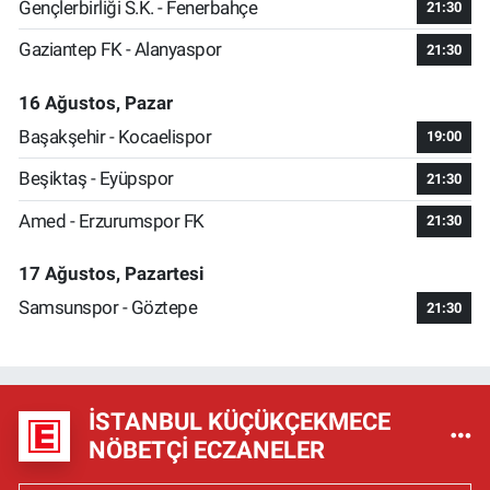
Gençlerbirliği S.K. - Fenerbahçe
21:30
Gaziantep FK - Alanyaspor
21:30
16 Ağustos, Pazar
Başakşehir - Kocaelispor
19:00
Beşiktaş - Eyüpspor
21:30
Amed - Erzurumspor FK
21:30
17 Ağustos, Pazartesi
Samsunspor - Göztepe
21:30
İSTANBUL KÜÇÜKÇEKMECE
NÖBETÇI ECZANELER