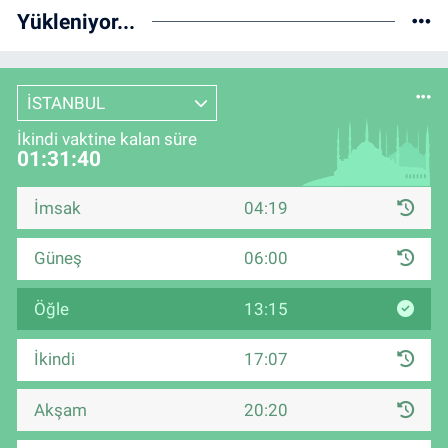
Yükleniyor...
İSTANBUL
İkindi vaktine kalan süre
01:31:40
İmsak
04:19
Güneş
06:00
Öğle
13:15
İkindi
17:07
Akşam
20:20