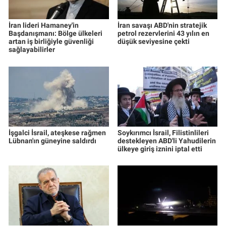
İran lideri Hamaney'in
İran savaşı ABD'nin stratejik
Başdanışmanı: Bölge ülkeleri
petrol rezervlerini 43 yılın en
artan iş birliğiyle güvenliği
düşük seviyesine çekti
sağlayabilirler
İşgalci İsrail, ateşkese rağmen
Soykırımcı İsrail, Filistinlileri
Lübnan'ın güneyine saldırdı
destekleyen ABD'li Yahudilerin
ülkeye giriş iznini iptal etti