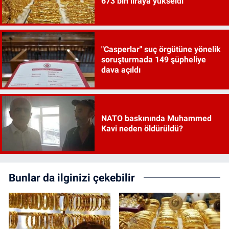
673 bin liraya yükseldi
"Casperlar" suç örgütüne yönelik
soruşturmada 149 şüpheliye
dava açıldı
NATO baskınında Muhammed
Kavi neden öldürüldü?
Bunlar da ilginizi çekebilir