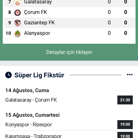
Galatasaray
0
0
7
Çorum FK
0
0
8
Gaziantep FK
0
0
9
Alanyaspor
0
0
10
Detaylar için tıklayın
Süper Lig Fikstür
14 Ağustos, Cuma
Galatasaray - Çorum FK
21:30
15 Ağustos, Cumartesi
Konyaspor - Rizespor
19:00
Kasımpaşa - Trabzonspor
19:00