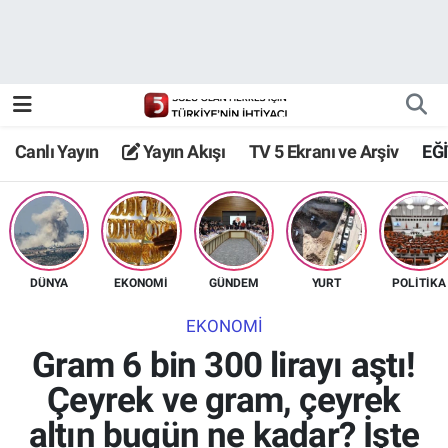
Canlı Yayın
Yayın Akışı
Canlı Yayın
Yayın Akışı
TV 5 Ekranı ve Arşiv
EĞ
TV 5 Ekranı ve Arşiv
DÜNYA
EKONOMİ
GÜNDEM
YURT
POLİTİKA
EKONOMİ
Gram 6 bin 300 lirayı aştı!
Çeyrek ve gram, çeyrek
altın bugün ne kadar? İşte