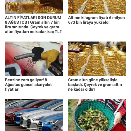
ALTIN FİYATLARI SON DURUM
Altının kilogram fiyatı 6 milyon
8 AĞUSTOS | Gram altın 7 bin
673 bin liraya yükseldi
lira sınırında! Çeyrek ve gram
altın fiyatları ne kadar, kaç TL?
Benzine zam geliyor! 8
Gram altın güne yükselişle
Ağustos güncel akaryakıt
başladı: Çeyrek ve gram altın
fiyatları
ne kadar oldu?