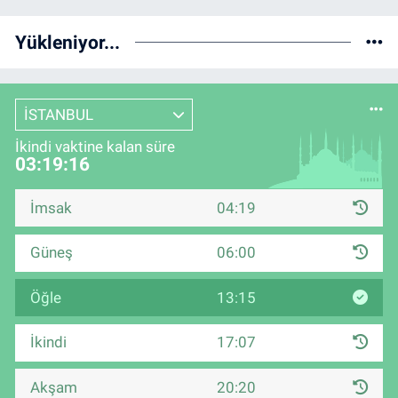
Yükleniyor...
İSTANBUL
İkindi vaktine kalan süre
03:19:16
İmsak
04:19
Güneş
06:00
Öğle
13:15
İkindi
17:07
Akşam
20:20