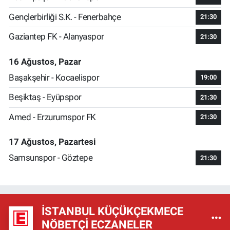
Gençlerbirliği S.K. - Fenerbahçe
21:30
Gaziantep FK - Alanyaspor
21:30
16 Ağustos, Pazar
Başakşehir - Kocaelispor
19:00
Beşiktaş - Eyüpspor
21:30
Amed - Erzurumspor FK
21:30
17 Ağustos, Pazartesi
Samsunspor - Göztepe
21:30
İSTANBUL KÜÇÜKÇEKMECE
NÖBETÇI ECZANELER