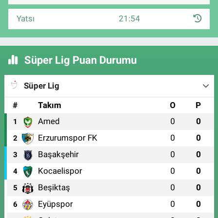
Yatsı
21:54
Süper Lig Puan Durumu
Süper Lig
#
Takım
O
P
Amed
0
0
1
Erzurumspor FK
0
0
2
Başakşehir
0
0
3
Kocaelispor
0
0
4
Beşiktaş
0
0
5
Eyüpspor
0
0
6