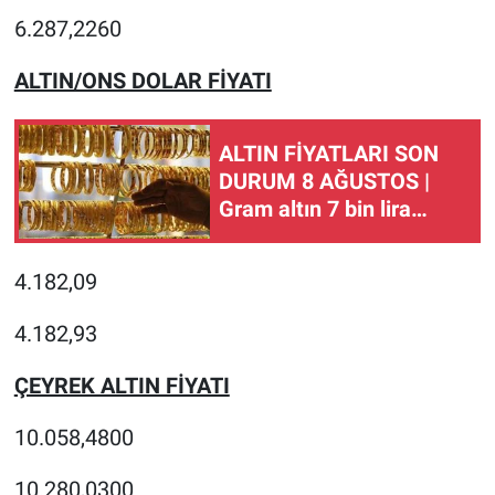
6.287,2260
ALTIN/ONS DOLAR FİYATI
ALTIN FİYATLARI SON
DURUM 8 AĞUSTOS |
Gram altın 7 bin lira
sınırında! Çeyrek ve
gram altın fiyatları ne
4.182,09
kadar, kaç TL?
4.182,93
ÇEYREK ALTIN FİYATI
10.058,4800
10.280,0300