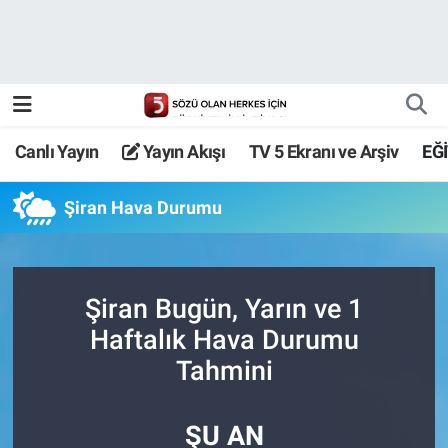
Canlı Yayın
Yayın Akışı
Canlı Yayın
Yayın Akışı
TV 5 Ekranı ve Arşiv
EĞ
TV 5 Ekranı ve Arşiv
Şiran Hava Durumu
Şiran Bugün, Yarın ve 1
Haftalık Hava Durumu
Tahmini
ŞU AN