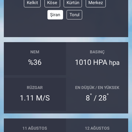
Kelkit
Köse
Kürtün
Merkez
Şiran
Torul
NEM
BASINÇ
%36
1010 HPA
hpa
RÜZGAR
EN DÜŞÜK / EN YÜKSEK
°
°
1.11 M/S
8
/ 28
11 AĞUSTOS
12 AĞUSTOS