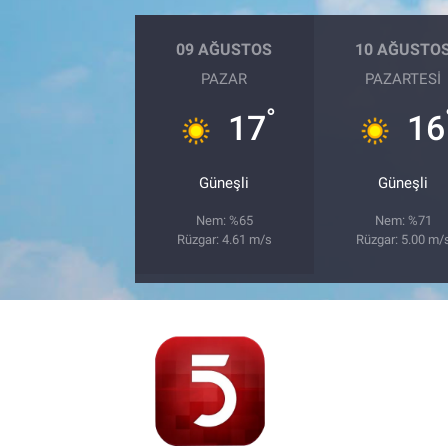
09 AĞUSTOS
10 AĞUSTO
PAZAR
PAZARTESI
°
17
16
Güneşli
Güneşli
Nem: %65
Nem: %71
Rüzgar: 4.61 m/s
Rüzgar: 5.00 m/