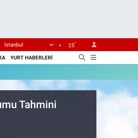
°
İstanbul
25
KA
YURT HABERLERİ
rumu Tahmini