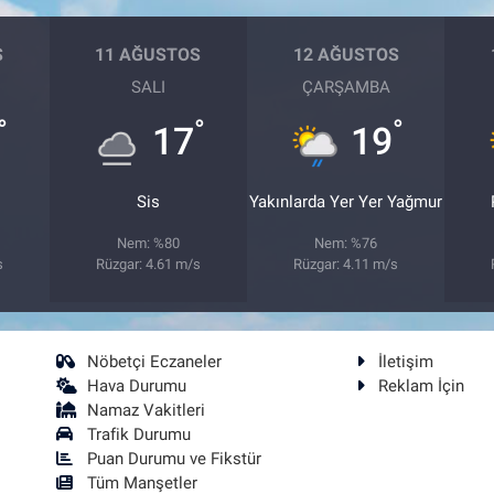
S
11 AĞUSTOS
12 AĞUSTOS
SALI
ÇARŞAMBA
°
°
°
17
19
Sis
Yakınlarda Yer Yer Yağmur
Nem: %80
Nem: %76
s
Rüzgar: 4.61 m/s
Rüzgar: 4.11 m/s
Nöbetçi Eczaneler
İletişim
Hava Durumu
Reklam İçin
Namaz Vakitleri
Trafik Durumu
Puan Durumu ve Fikstür
Tüm Manşetler