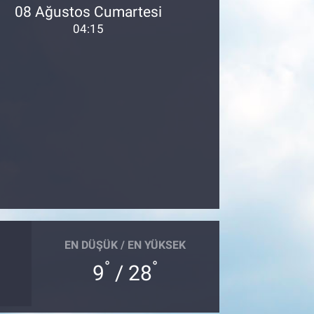
08 Ağustos Cumartesi
04:15
EN DÜŞÜK / EN YÜKSEK
°
°
9
/ 28