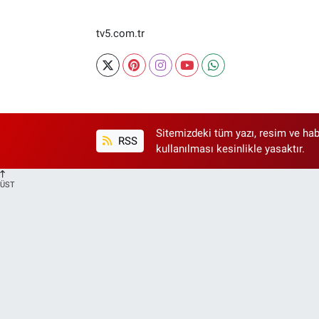
tv5.com.tr
Sitemizdeki tüm yazı, resim ve hab
RSS
kullanılması kesinlikle yasaktır.
ÜST