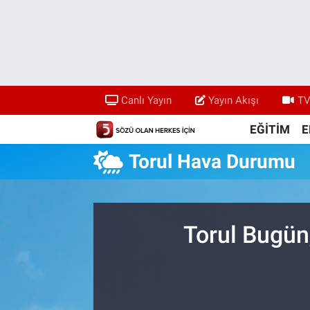
Canlı Yayın
Yayın Akışı
Canlı Yayın
Yayın Akışı
TV
TV 5 Ekranı ve Arşiv
EĞİTİM
E
Torul Hava Durumu
Torul Bugün