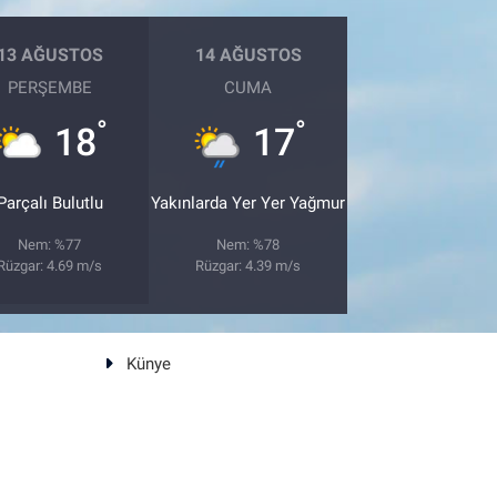
13 AĞUSTOS
14 AĞUSTOS
PERŞEMBE
CUMA
°
°
18
17
Parçalı Bulutlu
Yakınlarda Yer Yer Yağmur
Nem: %77
Nem: %78
Rüzgar: 4.69 m/s
Rüzgar: 4.39 m/s
Künye