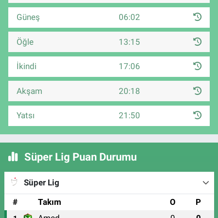
Güneş
06:02
Öğle
13:15
İkindi
17:06
Akşam
20:18
Yatsı
21:50
Süper Lig Puan Durumu
Süper Lig
#
Takım
O
P
Amed
0
0