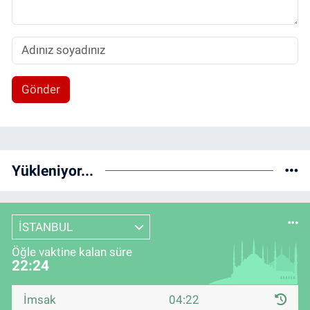
Gönder
Yükleniyor...
İSTANBUL
Öğle vaktine kalan süre
22:24
İmsak
04:22