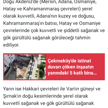
Doğu Akdeniz'de (Mersin, Adana, Osmaniye,
Hatay ve Kahramanmaraş çevreleri) yerel
olarak kuvvetli, Adana'nın kuzey ve doğusu,
Kahramanmaraş'ın batısı, Hatay ve Osmaniye
çevrelerinde çok kuvvetli ve şiddetli sağanak ve
gök gürültülü sağanak görüleceği tahmin
ediliyor.
Çekmeköy'de istinat
duvarı çöken inşaatın
yanındaki 5 katlı bina
boşaltıldı
Yarın ise Hakkari çevreleri ile Van'ın güneyi ve
Şırnak'ın doğu kesimlerinde yerel olarak
kuvvetli sağanak ve gök gürültülü sağanak