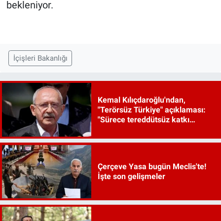
bekleniyor.
İçişleri Bakanlığı
Kemal Kılıçdaroğlu'ndan,
"Terörsüz Türkiye" açıklaması:
"Sürece tereddütsüz katkı
vereceğiz"
Çerçeve Yasa bugün Meclis'te!
İşte son gelişmeler