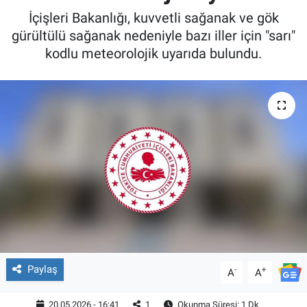
İçişleri Bakanlığı, kuvvetli sağanak ve gök
gürültülü sağanak nedeniyle bazı iller için "sarı"
kodlu meteorolojik uyarıda bulundu.
Paylaş
-
+
A
A
20.05.2026 - 16:41
1
Okunma Süresi: 1 Dk