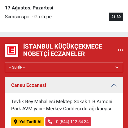
17 Ağustos, Pazartesi
Samsunspor - Göztepe
21:30
İSTANBUL KÜÇÜKÇEKMECE
NÖBETÇI ECZANELER
Cansu Eczanesi
Tevfik Bey Mahallesi Mektep Sokak 1 B Armoni
Park AVM yanı - Merkez Caddesi durağı karşısı
Yol Tarifi Al
0 (544) 112 54 34