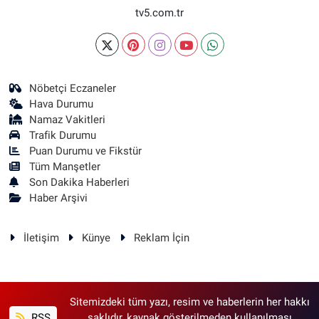
tv5.com.tr
Nöbetçi Eczaneler
Hava Durumu
Namaz Vakitleri
Trafik Durumu
Puan Durumu ve Fikstür
Tüm Manşetler
Son Dakika Haberleri
Haber Arşivi
İletişim
Künye
Reklam İçin
Sitemizdeki tüm yazı, resim ve haberlerin her hakkı
RSS
saklıdır, kaynak gösterilmeden kullanılması