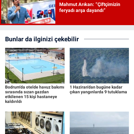
Mahmut Arıkan: “Çiftçimizin
feryadı arşa dayandı”
Bunlar da ilginizi çekebilir
Bodrum'da otelde havuz bakımı
1 Haziran'dan bugüne kadar
sırasında sızan gazdan
çıkan yangınlarda 9 tutuklama
etkilenen 15 kişi hastaneye
kaldırıldı