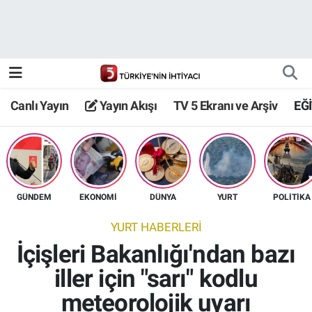
Canlı Yayın
Yayın Akışı
Canlı Yayın
Yayın Akışı
TV 5 Ekranı ve Arşiv
EĞ
TV 5 Ekranı ve Arşiv
GÜNDEM
EKONOMİ
DÜNYA
YURT
POLİTİKA
YURT HABERLERİ
İçişleri Bakanlığı'ndan bazı
iller için "sarı" kodlu
meteorolojik uyarı