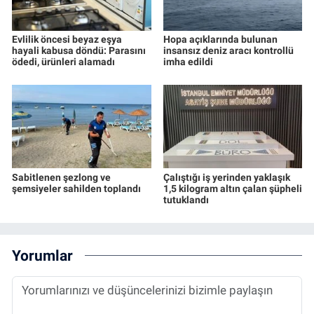
Evlilik öncesi beyaz eşya
Hopa açıklarında bulunan
hayali kabusa döndü: Parasını
insansız deniz aracı kontrollü
ödedi, ürünleri alamadı
imha edildi
Sabitlenen şezlong ve
Çalıştığı iş yerinden yaklaşık
şemsiyeler sahilden toplandı
1,5 kilogram altın çalan şüpheli
tutuklandı
Yorumlar