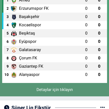
1
Erzurumspor FK
0
0
2
Başakşehir
0
0
3
Kocaelispor
0
0
4
Beşiktaş
0
0
5
Eyüpspor
0
0
6
Galatasaray
0
0
7
Çorum FK
0
0
8
Gaziantep FK
0
0
9
Alanyaspor
0
0
10
Detaylar için tıklayın
Süper Lig Fikstür