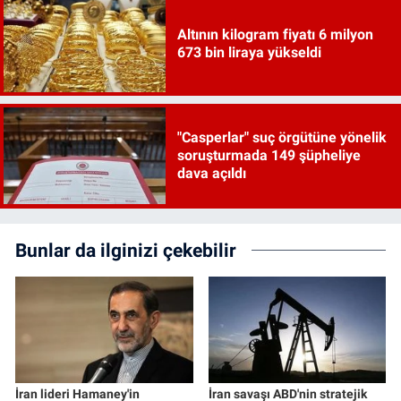
Altının kilogram fiyatı 6 milyon
673 bin liraya yükseldi
"Casperlar" suç örgütüne yönelik
soruşturmada 149 şüpheliye
dava açıldı
Bunlar da ilginizi çekebilir
İran lideri Hamaney'in
İran savaşı ABD'nin stratejik