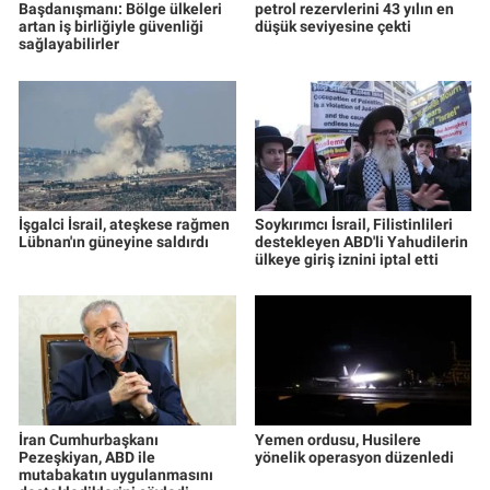
Başdanışmanı: Bölge ülkeleri
petrol rezervlerini 43 yılın en
artan iş birliğiyle güvenliği
düşük seviyesine çekti
sağlayabilirler
İşgalci İsrail, ateşkese rağmen
Soykırımcı İsrail, Filistinlileri
Lübnan'ın güneyine saldırdı
destekleyen ABD'li Yahudilerin
ülkeye giriş iznini iptal etti
İran Cumhurbaşkanı
Yemen ordusu, Husilere
Pezeşkiyan, ABD ile
yönelik operasyon düzenledi
mutabakatın uygulanmasını