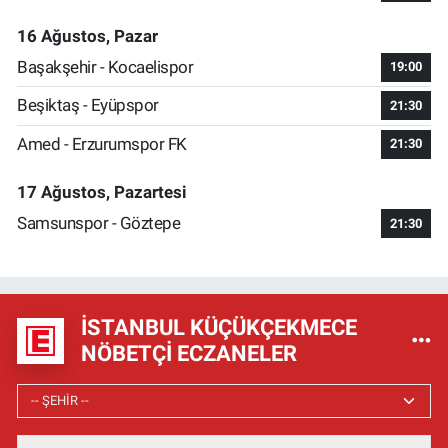
16 Ağustos, Pazar
Başakşehir - Kocaelispor
19:00
Beşiktaş - Eyüpspor
21:30
Amed - Erzurumspor FK
21:30
17 Ağustos, Pazartesi
Samsunspor - Göztepe
21:30
İSTANBUL KÜÇÜKÇEKMECE
NÖBETÇI ECZANELER