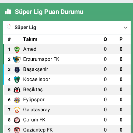
Süper Lig Puan Durumu
Süper Lig
#
Takım
O
P
Amed
0
0
1
Erzurumspor FK
0
0
2
Başakşehir
0
0
3
Kocaelispor
0
0
4
Beşiktaş
0
0
5
Eyüpspor
0
0
6
Galatasaray
0
0
7
Çorum FK
0
0
8
Gaziantep FK
0
0
9