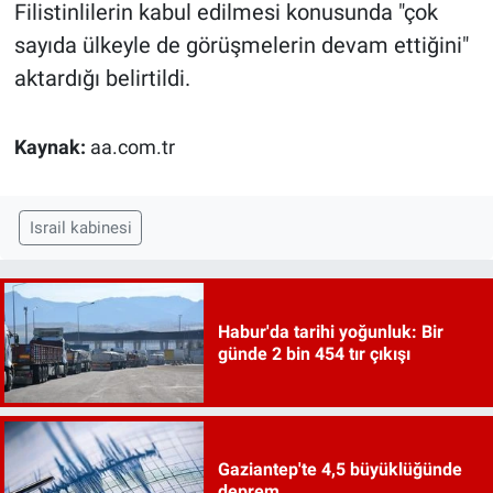
Filistinlilerin kabul edilmesi konusunda "çok
sayıda ülkeyle de görüşmelerin devam ettiğini"
aktardığı belirtildi.
Kaynak:
aa.com.tr
Israil kabinesi
Habur'da tarihi yoğunluk: Bir
günde 2 bin 454 tır çıkışı
Gaziantep'te 4,5 büyüklüğünde
deprem