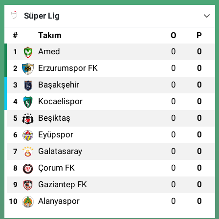
Süper Lig
#
Takım
O
P
Amed
0
0
1
Erzurumspor FK
0
0
2
Başakşehir
0
0
3
Kocaelispor
0
0
4
Beşiktaş
0
0
5
Eyüpspor
0
0
6
Galatasaray
0
0
7
Çorum FK
0
0
8
Gaziantep FK
0
0
9
Alanyaspor
0
0
10