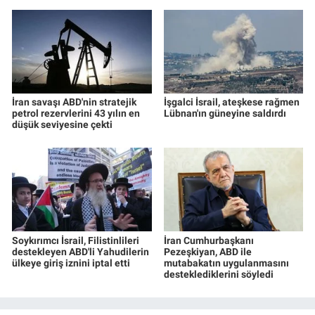
İran savaşı ABD'nin stratejik
İşgalci İsrail, ateşkese rağmen
petrol rezervlerini 43 yılın en
Lübnan'ın güneyine saldırdı
düşük seviyesine çekti
Soykırımcı İsrail, Filistinlileri
İran Cumhurbaşkanı
destekleyen ABD'li Yahudilerin
Pezeşkiyan, ABD ile
ülkeye giriş iznini iptal etti
mutabakatın uygulanmasını
desteklediklerini söyledi