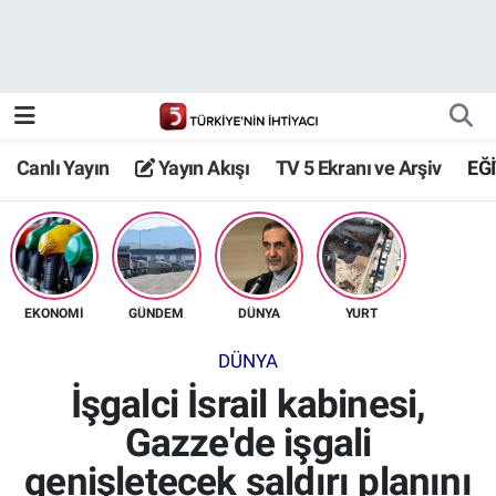
Canlı Yayın
Yayın Akışı
Canlı Yayın
Yayın Akışı
TV 5 Ekranı ve Arşiv
EĞ
TV 5 Ekranı ve Arşiv
EKONOMİ
GÜNDEM
DÜNYA
YURT
DÜNYA
İşgalci İsrail kabinesi,
Gazze'de işgali
genişletecek saldırı planını