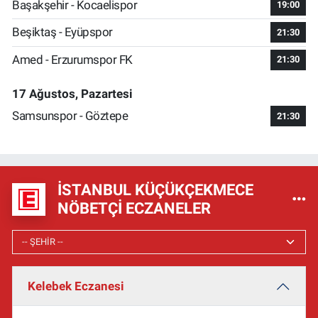
Başakşehir - Kocaelispor
19:00
Beşiktaş - Eyüpspor
21:30
Amed - Erzurumspor FK
21:30
17 Ağustos, Pazartesi
Samsunspor - Göztepe
21:30
İSTANBUL KÜÇÜKÇEKMECE
NÖBETÇI ECZANELER
Kelebek Eczanesi