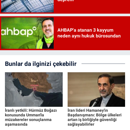
AHBAP'a atanan 3 kayyum
neden aynı hukuk bürosundan
Bunlar da ilginizi çekebilir
İranlı yetkili: Hürmüz Boğazı
İran lideri Hamaney'in
konusunda Umman'la
Başdanışmanı: Bölge ülkeleri
müzakereler sonuçlanma
artan iş birliğiyle güvenliği
aşamasında
sağlayabilirler