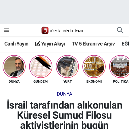
Canlı Yayın
Yayın Akışı
Canlı Yayın
Yayın Akışı
TV 5 Ekranı ve Arşiv
EĞ
TV 5 Ekranı ve Arşiv
DÜNYA
GÜNDEM
YURT
EKONOMİ
POLİTİKA
DÜNYA
İsrail tarafından alıkonulan
Küresel Sumud Filosu
aktivistlerinin bugün