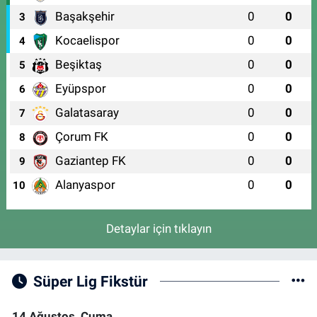
Başakşehir
0
0
3
Kocaelispor
0
0
4
Beşiktaş
0
0
5
Eyüpspor
0
0
6
Galatasaray
0
0
7
Çorum FK
0
0
8
Gaziantep FK
0
0
9
Alanyaspor
0
0
10
Detaylar için tıklayın
Süper Lig Fikstür
14 Ağustos, Cuma