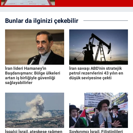
Bunlar da ilginizi çekebilir
İran lideri Hamaney'in
İran savaşı ABD'nin stratejik
Başdanışmanı: Bölge ülkeleri
petrol rezervlerini 43 yılın en
artan iş birliğiyle güvenliği
düşük seviyesine çekti
sağlayabilirler
İşgalci İsrail, ateşkese rağmen
Soykırımcı İsrail, Filistinlileri