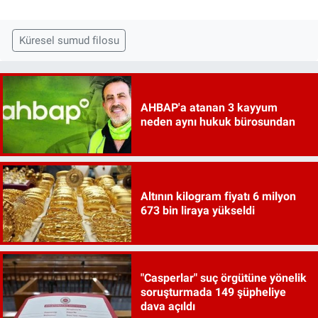
Küresel sumud filosu
AHBAP'a atanan 3 kayyum
neden aynı hukuk bürosundan
Altının kilogram fiyatı 6 milyon
673 bin liraya yükseldi
"Casperlar" suç örgütüne yönelik
soruşturmada 149 şüpheliye
dava açıldı