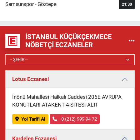
Samsunspor - Göztepe
21:30
İSTANBUL KÜÇÜKÇEKMECE
NÖBETÇI ECZANELER
Lotus Eczanesi
İnönü Mahallesi Halkalı Caddesi 206E AVRUPA
KONUTLARI ATAKENT 4 SİTESİ ALTI
Yol Tarifi Al
0 (212) 999 94 72
Kardelen Eczanesi