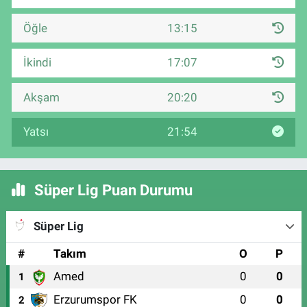
Öğle
13:15
İkindi
17:07
Akşam
20:20
Yatsı
21:54
Süper Lig Puan Durumu
Süper Lig
#
Takım
O
P
Amed
0
0
1
Erzurumspor FK
0
0
2