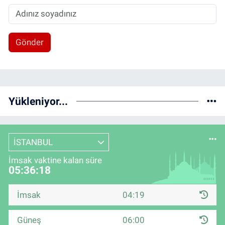
Gönder
Yükleniyor...
İSTANBUL
İmsak vaktine kalan süre
05:36:18
İmsak
04:19
Güneş
06:00