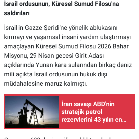
İsrail ordusunun, Küresel Sumud Filosu'na
saldırıları
İsrail'in Gazze Şeridi'ne yönelik ablukasını
kırmayı ve yaşamsal insani yardım ulaştırmayı
amaçlayan Küresel Sumud Filosu 2026 Bahar
Misyonu, 29 Nisan gecesi Girit Adası
açıklarında Yunan kara sularından birkaç deniz
mili açıkta İsrail ordusunun hukuk dışı
müdahalesine maruz kalmıştı.
İran savaşı ABD'nin
stratejik petrol
rezervlerini 43 yılın en
düşük seviyesine çekti