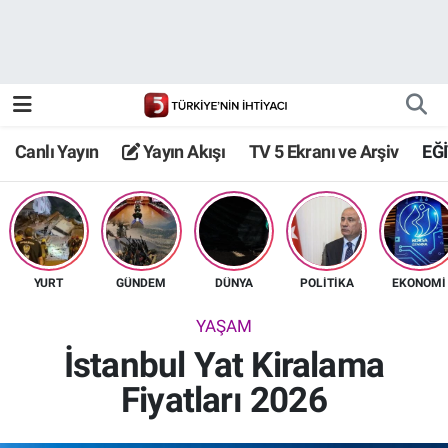
Canlı Yayın
Yayın Akışı
Canlı Yayın
Yayın Akışı
TV 5 Ekranı ve Arşiv
EĞ
TV 5 Ekranı ve Arşiv
YURT
GÜNDEM
DÜNYA
POLİTİKA
EKONOMİ
YAŞAM
İstanbul Yat Kiralama
Fiyatları 2026