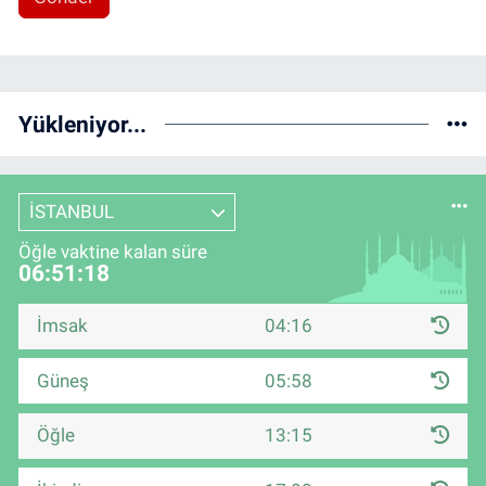
Yükleniyor...
İSTANBUL
Öğle vaktine kalan süre
06:51:17
İmsak
04:16
Güneş
05:58
Öğle
13:15