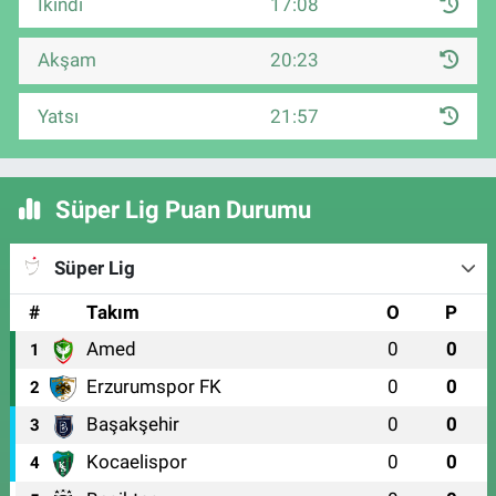
İkindi
17:08
Akşam
20:23
Yatsı
21:57
Süper Lig Puan Durumu
Süper Lig
#
Takım
O
P
Amed
0
0
1
Erzurumspor FK
0
0
2
Başakşehir
0
0
3
Kocaelispor
0
0
4