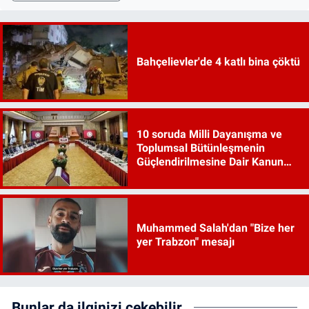
Bahçelievler'de 4 katlı bina çöktü
10 soruda Milli Dayanışma ve
Toplumsal Bütünleşmenin
Güçlendirilmesine Dair Kanun
Teklifi
Muhammed Salah'dan "Bize her
yer Trabzon" mesajı
Bunlar da ilginizi çekebilir