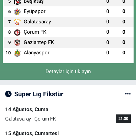
Beşiktaş
0
0
5
Eyüpspor
0
0
6
Galatasaray
0
0
7
Çorum FK
0
0
8
Gaziantep FK
0
0
9
Alanyaspor
0
0
10
Detaylar için tıklayın
Süper Lig Fikstür
14 Ağustos, Cuma
Galatasaray - Çorum FK
21:30
15 Ağustos, Cumartesi