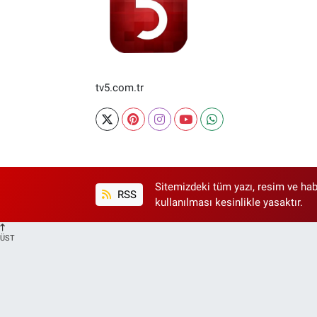
tv5.com.tr
Sitemizdeki tüm yazı, resim ve hab
RSS
kullanılması kesinlikle yasaktır.
ÜST