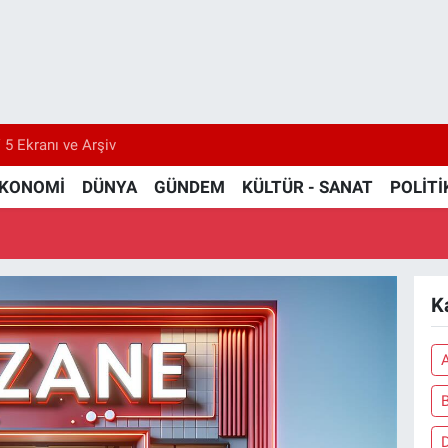
 5 Ekranı ve Arşiv
KONOMİ
DÜNYA
GÜNDEM
KÜLTÜR - SANAT
POLİTİ
K