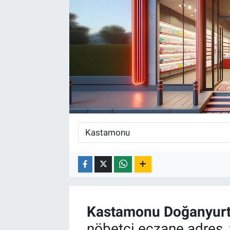
Kastamonu
Doğanyur
nöbetçi eczane adres, 