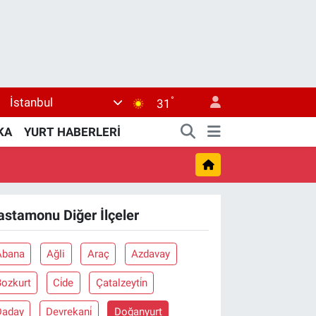
°
İstanbul
31
KA
YURT HABERLERİ
astamonu Diğer İlçeler
Abana
Ağli
Araç
Azdavay
Bozkurt
Ci̇de
Çatalzeyti̇n
Daday
Devrekani̇
Doğanyurt