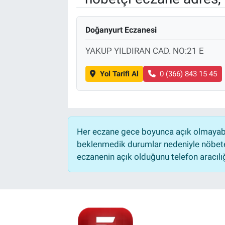
Doğanyurt Eczanesi
YAKUP YILDIRAN CAD. NO:21 E
Yol Tarifi Al
0 (366) 843 15 45
Her eczane gece boyunca açık olmayabili
beklenmedik durumlar nedeniyle nöbete
eczanenin açık olduğunu telefon aracılığıy