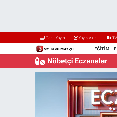
Canlı Yayın
Yayın Akışı
Canlı Yayın
Yayın Akışı
TV
TV 5 Ekranı ve Arşiv
EĞİTİM
E
Nöbetçi Eczaneler