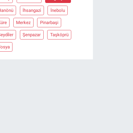
Hanönü
İhsangazi̇
İnebolu
Küre
Merkez
Pinarbaşi
eydi̇ler
Şenpazar
Taşköprü
Tosya