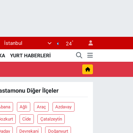
°
İstanbul
24
KA
YURT HABERLERİ
astamonu Diğer İlçeler
Abana
Ağli
Araç
Azdavay
Bozkurt
Ci̇de
Çatalzeyti̇n
Daday
Devrekani̇
Doğanyurt