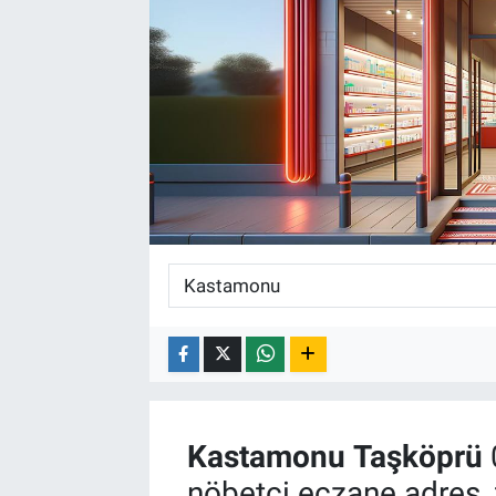
Kastamonu
Taşköprü
nöbetçi eczane adres, 