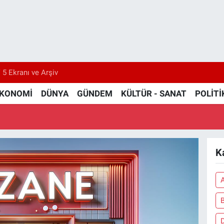
 5 Ekranı ve Arşiv
KONOMİ
DÜNYA
GÜNDEM
KÜLTÜR - SANAT
POLİTİ
K