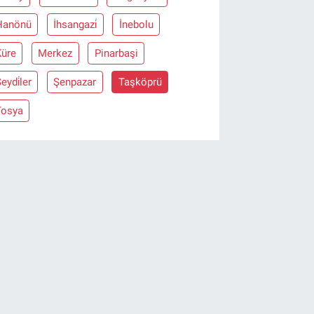
Hanönü
İhsangazi̇
İnebolu
Küre
Merkez
Pinarbaşi
eydi̇ler
Şenpazar
Taşköprü
Tosya