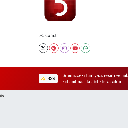
tv5.com.tr
Sitemizdeki tüm yazı, resim ve hab
RSS
kullanılması kesinlikle yasaktır.
ÜST