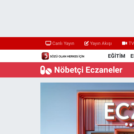
Canlı Yayın
Yayın Akışı
Canlı Yayın
Yayın Akışı
TV
TV 5 Ekranı ve Arşiv
EĞİTİM
E
Nöbetçi Eczaneler