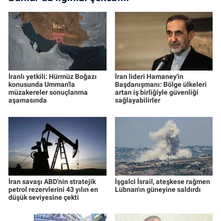
İranlı yetkili: Hürmüz Boğazı
İran lideri Hamaney'in
konusunda Umman'la
Başdanışmanı: Bölge ülkeleri
müzakereler sonuçlanma
artan iş birliğiyle güvenliği
aşamasında
sağlayabilirler
İran savaşı ABD'nin stratejik
İşgalci İsrail, ateşkese rağmen
petrol rezervlerini 43 yılın en
Lübnan'ın güneyine saldırdı
düşük seviyesine çekti