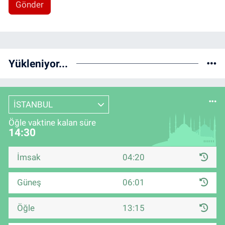
Gönder
Yükleniyor...
İSTANBUL
Öğle vaktine kalan süre
14:30
İmsak
04:20
Güneş
06:01
Öğle
13:15