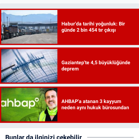
Habur'da tarihi yoğunluk: Bir
günde 2 bin 454 tır çıkışı
Gaziantep'te 4,5 büyüklüğünde
deprem
AHBAP'a atanan 3 kayyum
neden aynı hukuk bürosundan
Bunlar da ilginizi çekebilir