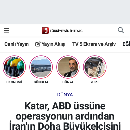
Canlı Yayın
Yayın Akışı
Canlı Yayın
Yayın Akışı
TV 5 Ekranı ve Arşiv
EĞ
TV 5 Ekranı ve Arşiv
EKONOMİ
GÜNDEM
DÜNYA
YURT
DÜNYA
Katar, ABD üssüne
operasyonun ardından
İran'ın Doha Büyükelçisini