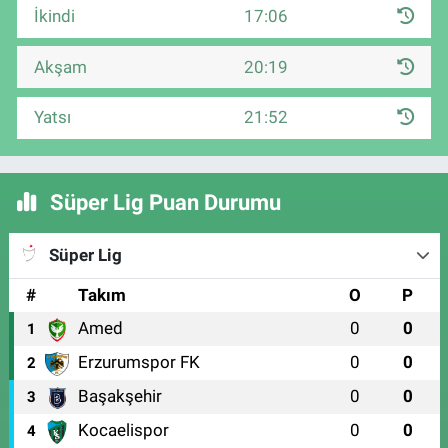
İkindi
17:06
Akşam
20:19
Yatsı
21:52
Süper Lig Puan Durumu
Süper Lig
#
Takım
O
P
Amed
0
0
1
Erzurumspor FK
0
0
2
Başakşehir
0
0
3
Kocaelispor
0
0
4