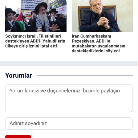
Soykırımcı İsrail, Filistinlileri
İran Cumhurbaşkanı
destekleyen ABD'li Yahudilerin
Pezeşkiyan, ABD ile
ülkeye giriş iznini iptal etti
mutabakatın uygulanmasını
desteklediklerini söyledi
Yorumlar