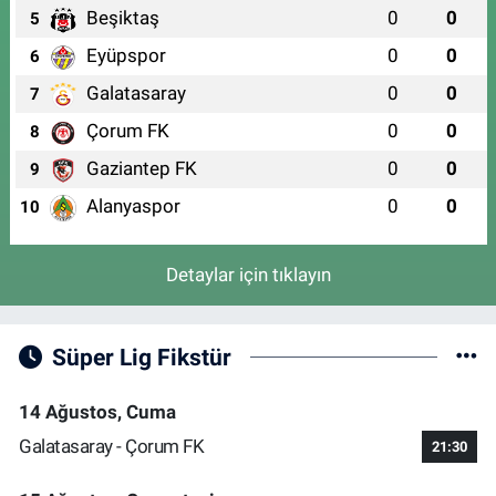
Beşiktaş
0
0
5
Eyüpspor
0
0
6
Galatasaray
0
0
7
Çorum FK
0
0
8
Gaziantep FK
0
0
9
Alanyaspor
0
0
10
Detaylar için tıklayın
Süper Lig Fikstür
14 Ağustos, Cuma
Galatasaray - Çorum FK
21:30