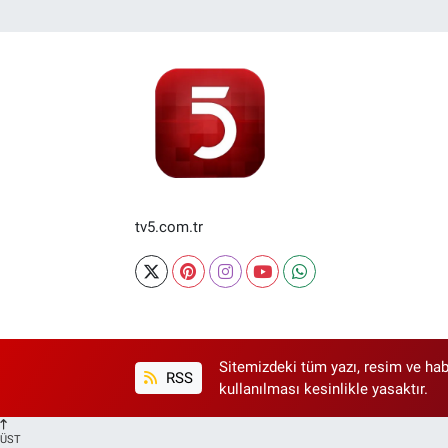
tv5.com.tr
Sitemizdeki tüm yazı, resim ve hab
RSS
kullanılması kesinlikle yasaktır.
ÜST