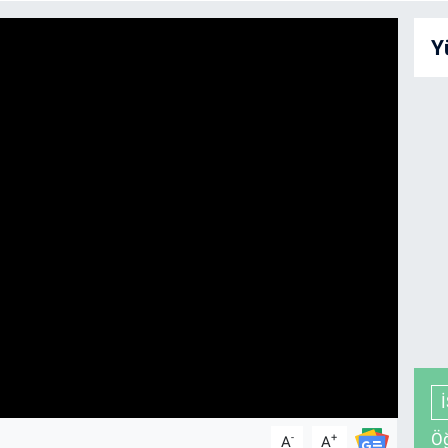
Y
Öğ
-
+
A
A