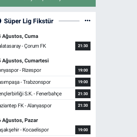
Süper Lig Fikstür
4 Ağustos, Cuma
latasaray - Çorum FK
21:30
5 Ağustos, Cumartesi
nyaspor - Rizespor
19:00
sımpaşa - Trabzonspor
19:00
nçlerbirliği S.K. - Fenerbahçe
21:30
ziantep FK - Alanyaspor
21:30
 Ağustos, Pazar
şakşehir - Kocaelispor
19:00