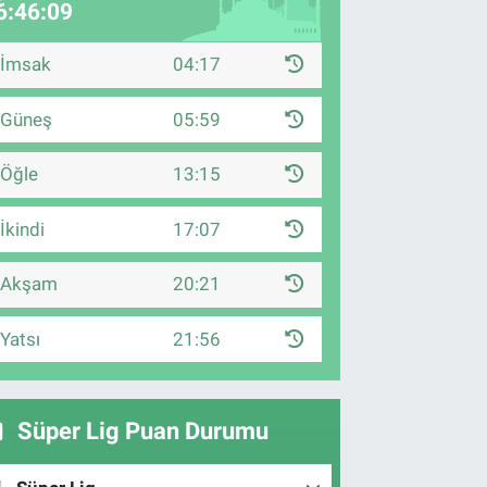
6:46:08
İmsak
04:17
Güneş
05:59
Öğle
13:15
İkindi
17:07
Akşam
20:21
Yatsı
21:56
Süper Lig Puan Durumu