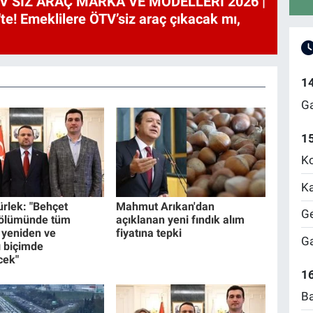
V’SİZ ARAÇ MARKA VE MODELLERİ 2026 |
te! Emeklilere ÖTV’siz araç çıkacak mı,
1
Ga
1
Ko
Ka
rlek: "Behçet
Mahmut Arıkan'dan
Ge
 ölümünde tüm
açıklanan yeni fındık alım
 yeniden ve
fiyatına tepki
Ga
 biçimde
cek"
16
Ba