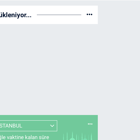
ükleniyor...
İSTANBUL
le vaktine kalan süre