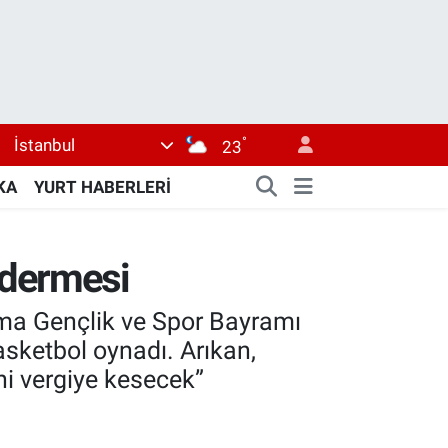
°
İstanbul
23
KA
YURT HABERLERİ
ndermesi
ma Gençlik ve Spor Bayramı
sketbol oynadı. Arıkan,
ini vergiye kesecek”