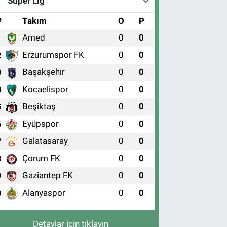
Süper Lig
#
Takım
O
P
Amed
0
0
1
Erzurumspor FK
0
0
2
Başakşehir
0
0
3
Kocaelispor
0
0
4
Beşiktaş
0
0
5
Eyüpspor
0
0
6
Galatasaray
0
0
7
Çorum FK
0
0
8
Gaziantep FK
0
0
9
Alanyaspor
0
0
0
Detaylar için tıklayın