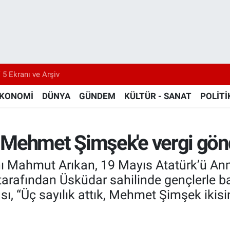
 5 Ekranı ve Arşiv
KONOMİ
DÜNYA
GÜNDEM
KÜLTÜR - SANAT
POLİTİ
 Mehmet Şimşek'e vergi gö
nı Mahmut Arıkan, 19 Mayıs Atatürk’ü An
arafından Üsküdar sahilinde gençlerle ba
ası, “Üç sayılık attık, Mehmet Şimşek ikis