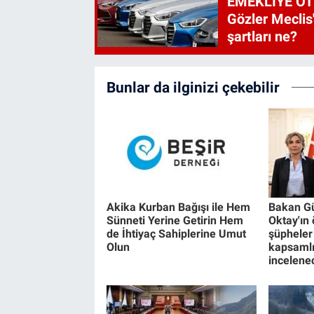
EMEKLİYE ÖT
Gözler Meclis'
şartları ne?
Bunlar da ilginizi çekebilir
Akika Kurban Bağışı ile Hem
Bakan Gü
Sünneti Yerine Getirin Hem
Oktay'ın
de İhtiyaç Sahiplerine Umut
şüpheler
Olun
kapsamlı
incelene