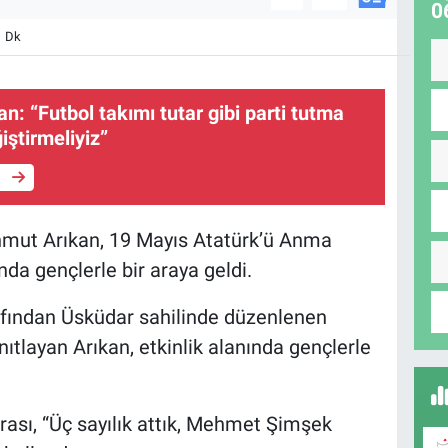
0
1 Dk
: “Futbol takımı tutar gibi parti tutma
iştirmeliyiz”
e
hmut Arıkan, 19 Mayıs Atatürk’ü Anma
a gençlerle bir araya geldi.
rafından Üsküdar sahilinde düzenlenen
ıtlayan Arıkan, etkinlik alanında gençlerle
nrası, “Üç sayılık attık, Mehmet Şimşek