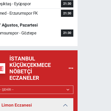
şiktaş - Eyüpspor
21:30
ed - Erzurumspor FK
21:30
 Ağustos, Pazartesi
msunspor - Göztepe
21:30
İSTANBUL
KÜÇÜKÇEKMECE
NÖBETÇI
ECZANELER
Limon Eczanesi