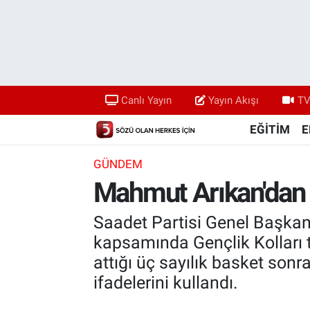
Canlı Yayın
Yayın Akışı
Canlı Yayın
Yayın Akışı
TV
TV 5 Ekranı ve Arşiv
EĞİTİM
E
GÜNDEM
Mahmut Arıkan'dan
Saadet Partisi Genel Başka
kapsamında Gençlik Kolları t
attığı üç sayılık basket sonr
ifadelerini kullandı.