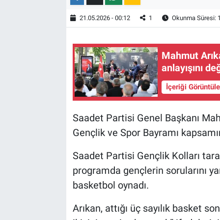
21.05.2026 - 00:12
1
Okunma Süresi: 
Mahmut Arıkan
anlayışını değ
İçeriği Görüntül
Saadet Partisi Genel Başkanı Ma
Gençlik ve Spor Bayramı kapsamınd
Saadet Partisi Gençlik Kolları ta
programda gençlerin sorularını yan
basketbol oynadı.
Arıkan, attığı üç sayılık basket so