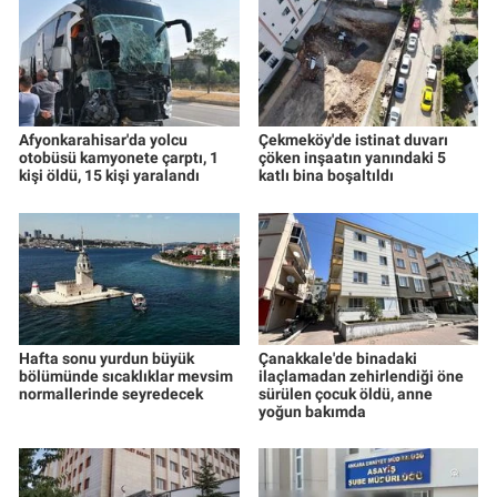
Afyonkarahisar'da yolcu
Çekmeköy'de istinat duvarı
otobüsü kamyonete çarptı, 1
çöken inşaatın yanındaki 5
kişi öldü, 15 kişi yaralandı
katlı bina boşaltıldı
Hafta sonu yurdun büyük
Çanakkale'de binadaki
bölümünde sıcaklıklar mevsim
ilaçlamadan zehirlendiği öne
normallerinde seyredecek
sürülen çocuk öldü, anne
yoğun bakımda