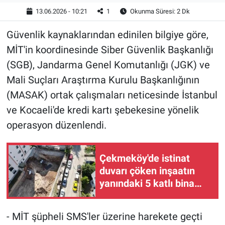
13.06.2026 - 10:21
1
Okunma Süresi: 2 Dk
Güvenlik kaynaklarından edinilen bilgiye göre,
MİT'in koordinesinde Siber Güvenlik Başkanlığı
(SGB), Jandarma Genel Komutanlığı (JGK) ve
Mali Suçları Araştırma Kurulu Başkanlığının
(MASAK) ortak çalışmaları neticesinde İstanbul
ve Kocaeli'de kredi kartı şebekesine yönelik
operasyon düzenlendi.
Çekmeköy'de istinat
duvarı çöken inşaatın
yanındaki 5 katlı bina
boşaltıldı
- MİT şüpheli SMS'ler üzerine harekete geçti