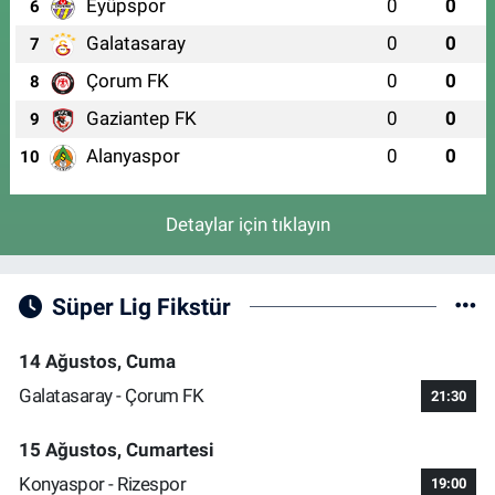
Eyüpspor
0
0
6
Galatasaray
0
0
7
Çorum FK
0
0
8
Gaziantep FK
0
0
9
Alanyaspor
0
0
10
Detaylar için tıklayın
Süper Lig Fikstür
14 Ağustos, Cuma
Galatasaray - Çorum FK
21:30
15 Ağustos, Cumartesi
Konyaspor - Rizespor
19:00