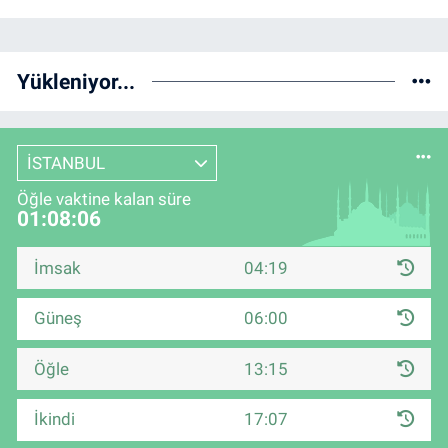
Yükleniyor...
İSTANBUL
Öğle vaktine kalan süre
01:08:05
İmsak
04:19
Güneş
06:00
Öğle
13:15
İkindi
17:07