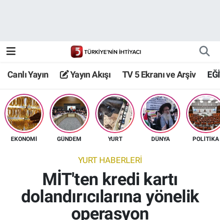
Canlı Yayın
Yayın Akışı
Canlı Yayın
Yayın Akışı
TV 5 Ekranı ve Arşiv
EĞ
TV 5 Ekranı ve Arşiv
EKONOMİ
GÜNDEM
YURT
DÜNYA
POLİTİKA
YURT HABERLERİ
MİT'ten kredi kartı
dolandırıcılarına yönelik
operasyon