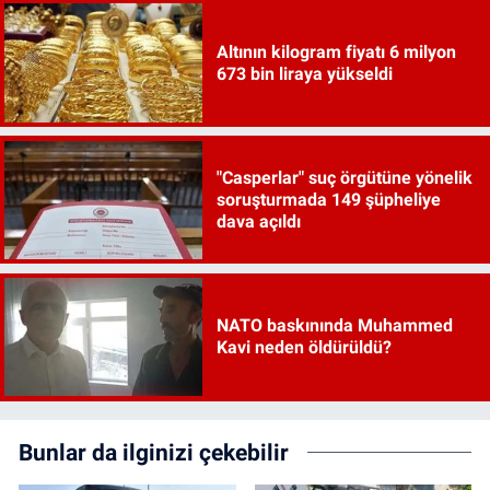
Altının kilogram fiyatı 6 milyon
673 bin liraya yükseldi
"Casperlar" suç örgütüne yönelik
soruşturmada 149 şüpheliye
dava açıldı
NATO baskınında Muhammed
Kavi neden öldürüldü?
Bunlar da ilginizi çekebilir