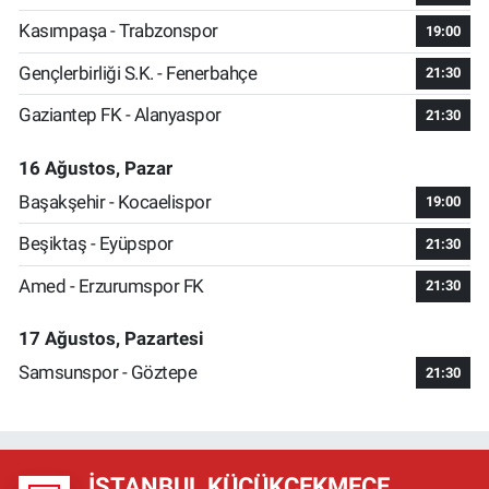
Kasımpaşa - Trabzonspor
19:00
Gençlerbirliği S.K. - Fenerbahçe
21:30
Gaziantep FK - Alanyaspor
21:30
16 Ağustos, Pazar
Başakşehir - Kocaelispor
19:00
Beşiktaş - Eyüpspor
21:30
Amed - Erzurumspor FK
21:30
17 Ağustos, Pazartesi
Samsunspor - Göztepe
21:30
İSTANBUL KÜÇÜKÇEKMECE