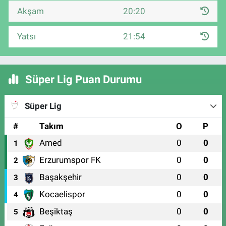
Akşam
20:20
Yatsı
21:54
Süper Lig Puan Durumu
Süper Lig
#
Takım
O
P
Amed
0
0
1
Erzurumspor FK
0
0
2
Başakşehir
0
0
3
Kocaelispor
0
0
4
Beşiktaş
0
0
5