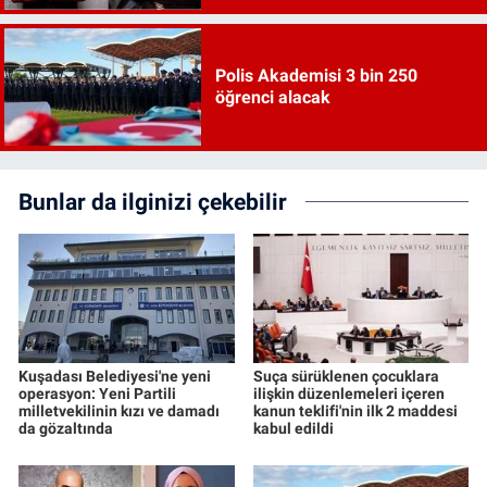
Polis Akademisi 3 bin 250
öğrenci alacak
Bunlar da ilginizi çekebilir
Kuşadası Belediyesi'ne yeni
Suça sürüklenen çocuklara
operasyon: Yeni Partili
ilişkin düzenlemeleri içeren
milletvekilinin kızı ve damadı
kanun teklifi'nin ilk 2 maddesi
da gözaltında
kabul edildi