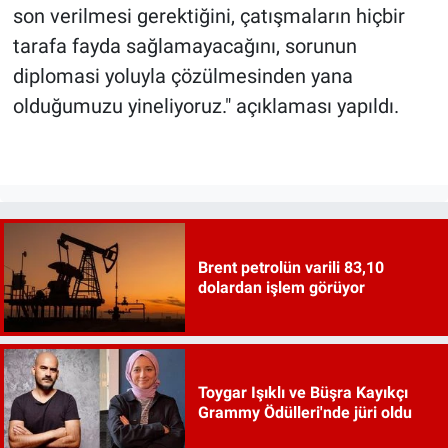
son verilmesi gerektiğini, çatışmaların hiçbir
tarafa fayda sağlamayacağını, sorunun
diplomasi yoluyla çözülmesinden yana
olduğumuzu yineliyoruz." açıklaması yapıldı.
Brent petrolün varili 83,10
dolardan işlem görüyor
Toygar Işıklı ve Büşra Kayıkçı
Grammy Ödülleri'nde jüri oldu