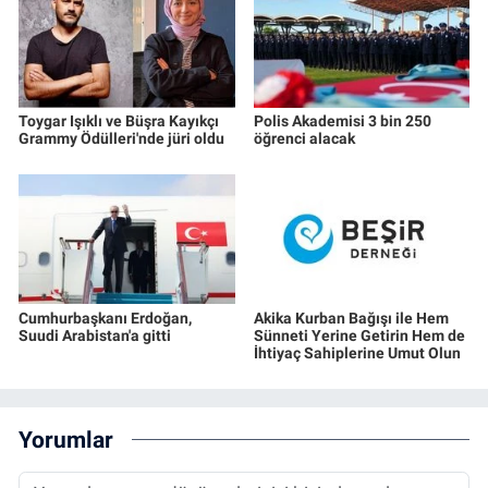
Toygar Işıklı ve Büşra Kayıkçı
Polis Akademisi 3 bin 250
Grammy Ödülleri'nde jüri oldu
öğrenci alacak
Cumhurbaşkanı Erdoğan,
Akika Kurban Bağışı ile Hem
Suudi Arabistan'a gitti
Sünneti Yerine Getirin Hem de
İhtiyaç Sahiplerine Umut Olun
Yorumlar