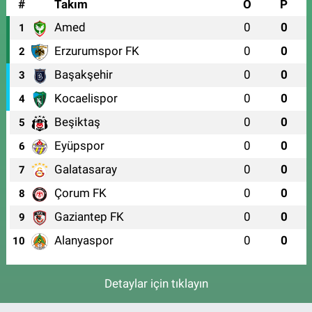
#
Takım
O
P
Amed
0
0
1
Erzurumspor FK
0
0
2
Başakşehir
0
0
3
Kocaelispor
0
0
4
Beşiktaş
0
0
5
Eyüpspor
0
0
6
Galatasaray
0
0
7
Çorum FK
0
0
8
Gaziantep FK
0
0
9
Alanyaspor
0
0
10
Detaylar için tıklayın