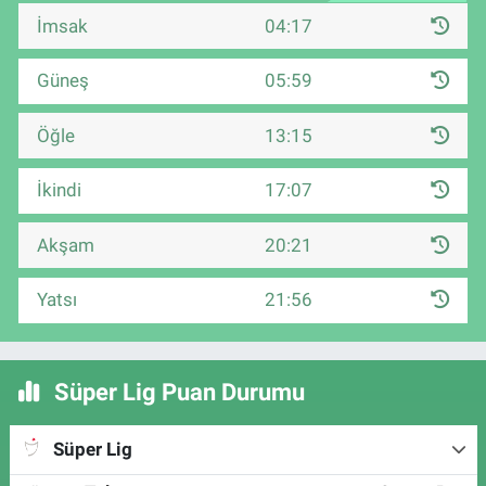
İmsak
04:17
Güneş
05:59
Öğle
13:15
İkindi
17:07
Akşam
20:21
Yatsı
21:56
Süper Lig Puan Durumu
Süper Lig