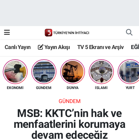
Canlı Yayın
Yayın Akışı
Canlı Yayın
Yayın Akışı
TV 5 Ekranı ve Arşiv
EĞ
TV 5 Ekranı ve Arşiv
EKONOMİ
GÜNDEM
DÜNYA
İSLAMİ
YURT
GÜNDEM
MSB: KKTC’nin hak ve
menfaatlerini korumaya
devam edeceğiz