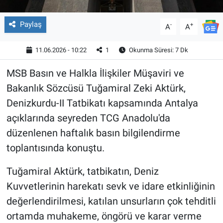
Paylaş
-
+
A
A
11.06.2026 - 10:22
1
Okunma Süresi: 7 Dk
MSB Basın ve Halkla İlişkiler Müşaviri ve
Bakanlık Sözcüsü Tuğamiral Zeki Aktürk,
Denizkurdu-II Tatbikatı kapsamında Antalya
açıklarında seyreden TCG Anadolu'da
düzenlenen haftalık basın bilgilendirme
toplantısında konuştu.
Tuğamiral Aktürk, tatbikatın, Deniz
Kuvvetlerinin harekatı sevk ve idare etkinliğinin
değerlendirilmesi, katılan unsurların çok tehditli
ortamda muhakeme, öngörü ve karar verme