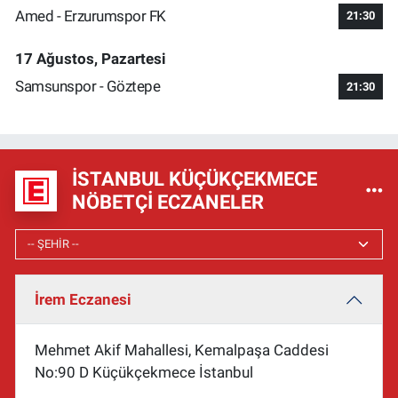
Amed - Erzurumspor FK
21:30
17 Ağustos, Pazartesi
Samsunspor - Göztepe
21:30
İSTANBUL KÜÇÜKÇEKMECE
NÖBETÇI ECZANELER
İrem Eczanesi
Mehmet Akif Mahallesi, Kemalpaşa Caddesi
No:90 D Küçükçekmece İstanbul