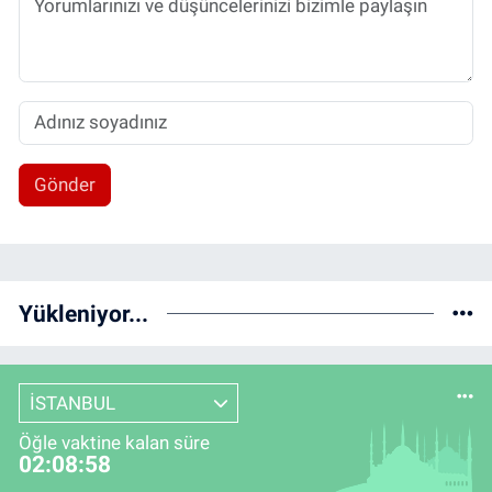
Gönder
Yükleniyor...
İSTANBUL
Öğle vaktine kalan süre
02:08:57