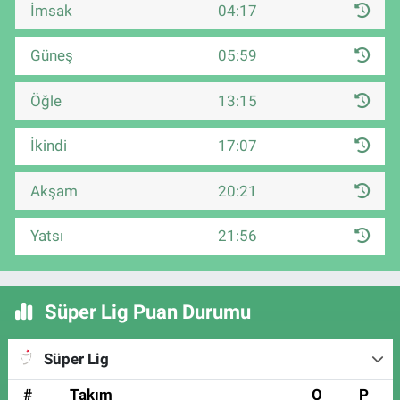
İmsak
04:17
Güneş
05:59
Öğle
13:15
İkindi
17:07
Akşam
20:21
Yatsı
21:56
Süper Lig Puan Durumu
Süper Lig
#
Takım
O
P