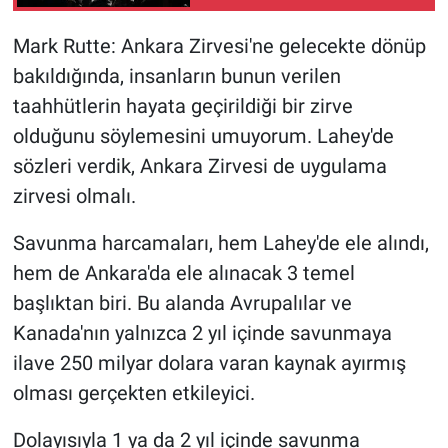
gemisini çok sayıda
balistik füzeyle hedef
Mark Rutte: Ankara Zirvesi'ne gelecekte dönüp
aldık
bakıldığında, insanların bunun verilen
taahhütlerin hayata geçirildiği bir zirve
olduğunu söylemesini umuyorum. Lahey'de
sözleri verdik, Ankara Zirvesi de uygulama
zirvesi olmalı.
Savunma harcamaları, hem Lahey'de ele alındı,
hem de Ankara'da ele alınacak 3 temel
başlıktan biri. Bu alanda Avrupalılar ve
Kanada'nın yalnızca 2 yıl içinde savunmaya
ilave 250 milyar dolara varan kaynak ayırmış
olması gerçekten etkileyici.
Dolayısıyla 1 ya da 2 yıl içinde savunma