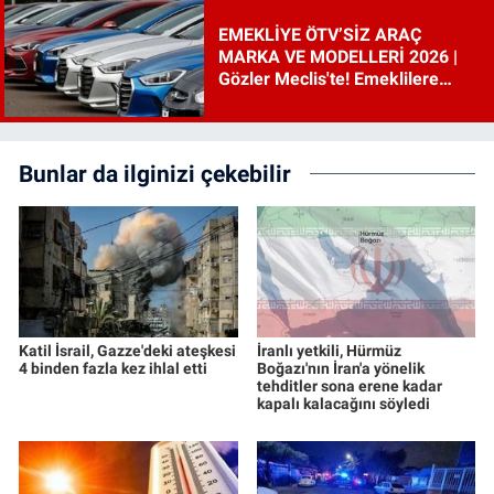
EMEKLİYE ÖTV’SİZ ARAÇ
MARKA VE MODELLERİ 2026 |
Gözler Meclis'te! Emeklilere
ÖTV’siz araç çıkacak mı, şartları
ne?
Bunlar da ilginizi çekebilir
Katil İsrail, Gazze'deki ateşkesi
İranlı yetkili, Hürmüz
4 binden fazla kez ihlal etti
Boğazı'nın İran'a yönelik
tehditler sona erene kadar
kapalı kalacağını söyledi