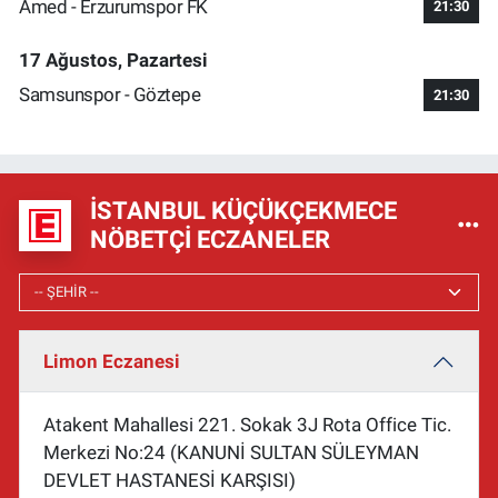
Amed - Erzurumspor FK
21:30
17 Ağustos, Pazartesi
Samsunspor - Göztepe
21:30
İSTANBUL KÜÇÜKÇEKMECE
NÖBETÇI ECZANELER
Limon Eczanesi
Atakent Mahallesi 221. Sokak 3J Rota Office Tic.
Merkezi No:24 (KANUNİ SULTAN SÜLEYMAN
DEVLET HASTANESİ KARŞISI)