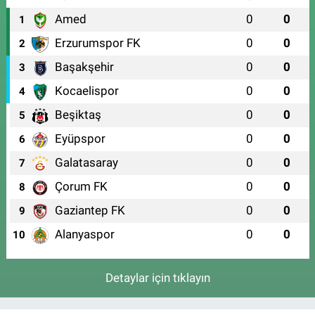
Amed
0
0
1
Erzurumspor FK
0
0
2
Başakşehir
0
0
3
Kocaelispor
0
0
4
Beşiktaş
0
0
5
Eyüpspor
0
0
6
Galatasaray
0
0
7
Çorum FK
0
0
8
Gaziantep FK
0
0
9
Alanyaspor
0
0
10
Detaylar için tıklayın