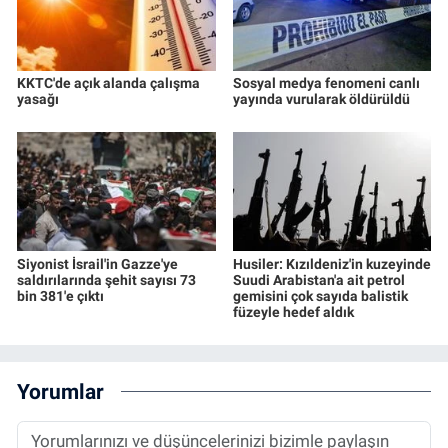
KKTC'de açık alanda çalışma
Sosyal medya fenomeni canlı
yasağı
yayında vurularak öldürüldü
Siyonist İsrail'in Gazze'ye
Husiler: Kızıldeniz'in kuzeyinde
saldırılarında şehit sayısı 73
Suudi Arabistan'a ait petrol
bin 381'e çıktı
gemisini çok sayıda balistik
füzeyle hedef aldık
Yorumlar