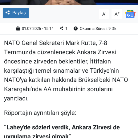
Paylaş
-
+
A
A
01.07.2026 - 15:14
1
Okunma Süresi: 9 Dk
NATO Genel Sekreteri Mark Rutte, 7-8
Temmuz'da düzenlenecek Ankara Zirvesi
öncesinde zirveden beklentiler, İttifakın
karşılaştığı temel sınamalar ve Türkiye'nin
NATO'ya katkıları hakkında Brüksel'deki NATO
Karargahı'nda AA muhabirinin sorularını
yanıtladı.
Röportajın ayrıntıları şöyle:
“Lahey'de sözleri verdik, Ankara Zirvesi de
uygulama zirvesi olmalı”