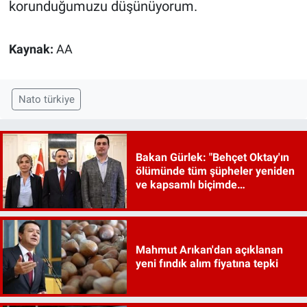
korunduğumuzu düşünüyorum.
Kaynak:
AA
Nato türkiye
Bakan Gürlek: "Behçet Oktay'ın
ölümünde tüm şüpheler yeniden
ve kapsamlı biçimde
incelenecek"
Mahmut Arıkan'dan açıklanan
yeni fındık alım fiyatına tepki