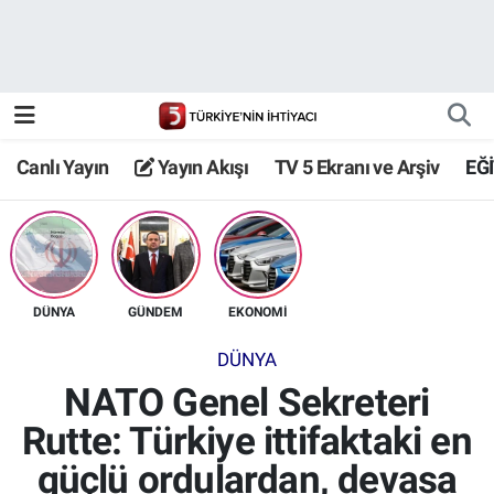
Canlı Yayın
Yayın Akışı
Canlı Yayın
Yayın Akışı
TV 5 Ekranı ve Arşiv
EĞ
TV 5 Ekranı ve Arşiv
DÜNYA
GÜNDEM
EKONOMİ
DÜNYA
NATO Genel Sekreteri
Rutte: Türkiye ittifaktaki en
güçlü ordulardan, devasa