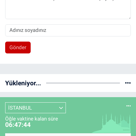
Gönder
Yükleniyor...
İSTANBUL
Öğle vaktine kalan süre
06:47:43