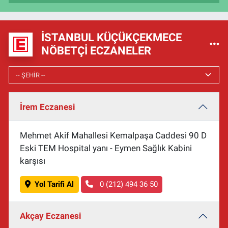
İSTANBUL KÜÇÜKÇEKMECE
NÖBETÇI ECZANELER
İrem Eczanesi
Mehmet Akif Mahallesi Kemalpaşa Caddesi 90 D
Eski TEM Hospital yanı - Eymen Sağlık Kabini
karşısı
Yol Tarifi Al
0 (212) 494 36 50
Akçay Eczanesi