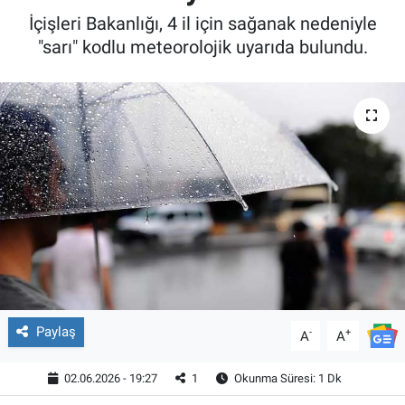
İçişleri Bakanlığı, 4 il için sağanak nedeniyle
"sarı" kodlu meteorolojik uyarıda bulundu.
Paylaş
-
+
A
A
02.06.2026 - 19:27
1
Okunma Süresi: 1 Dk