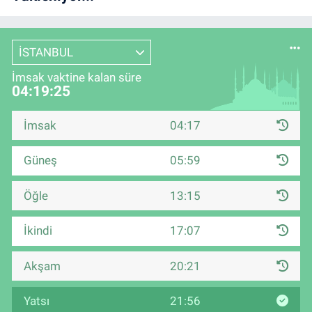
İSTANBUL
İmsak vaktine kalan süre
04:19:24
İmsak
04:17
Güneş
05:59
Öğle
13:15
İkindi
17:07
Akşam
20:21
Yatsı
21:56