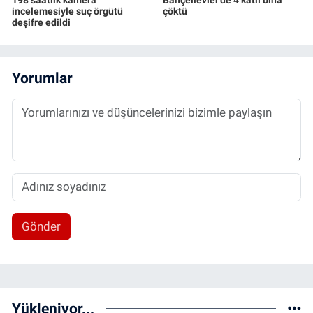
incelemesiyle suç örgütü
çöktü
deşifre edildi
Yorumlar
Gönder
Yükleniyor...