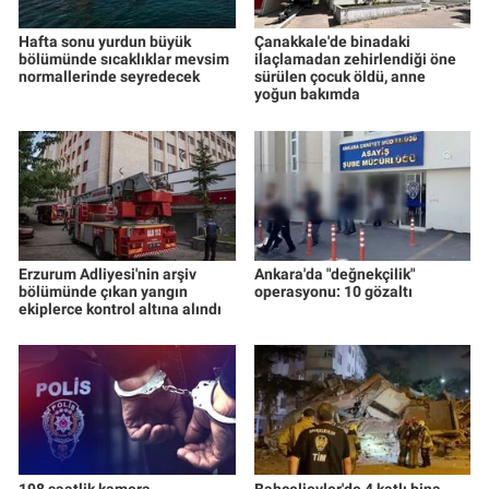
Hafta sonu yurdun büyük
Çanakkale'de binadaki
bölümünde sıcaklıklar mevsim
ilaçlamadan zehirlendiği öne
normallerinde seyredecek
sürülen çocuk öldü, anne
yoğun bakımda
Erzurum Adliyesi'nin arşiv
Ankara'da "değnekçilik"
bölümünde çıkan yangın
operasyonu: 10 gözaltı
ekiplerce kontrol altına alındı
198 saatlik kamera
Bahçelievler'de 4 katlı bina