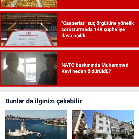
"Casperlar" suç örgütüne yönelik
soruşturmada 149 şüpheliye
dava açıldı
NATO baskınında Muhammed
Kavi neden öldürüldü?
Bunlar da ilginizi çekebilir