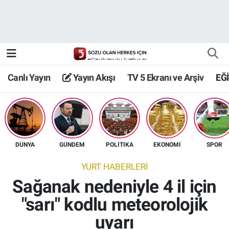
Canlı Yayın
Yayın Akışı
Canlı Yayın
Yayın Akışı
TV 5 Ekranı ve Arşiv
EĞ
TV 5 Ekranı ve Arşiv
DÜNYA
GÜNDEM
POLİTİKA
EKONOMİ
SPOR
YURT HABERLERİ
Sağanak nedeniyle 4 il için
"sarı" kodlu meteorolojik
uyarı