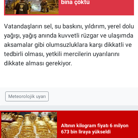
bina çöktü
Vatandaşların sel, su baskını, yıldırım, yerel dolu
yağışı, yağış anında kuvvetli rüzgar ve ulaşımda
aksamalar gibi olumsuzluklara karşı dikkatli ve
tedbirli olması, yetkili mercilerin uyarılarını
dikkate alması gerekiyor.
Meteorolojik uyarı
Altının kilogram fiyatı 6 milyon
673 bin liraya yükseldi