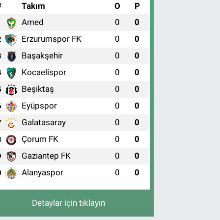
#
Takım
O
P
Amed
0
0
1
Erzurumspor FK
0
0
2
Başakşehir
0
0
3
Kocaelispor
0
0
4
Beşiktaş
0
0
5
Eyüpspor
0
0
6
Galatasaray
0
0
7
Çorum FK
0
0
8
Gaziantep FK
0
0
9
Alanyaspor
0
0
0
Detaylar için tıklayın