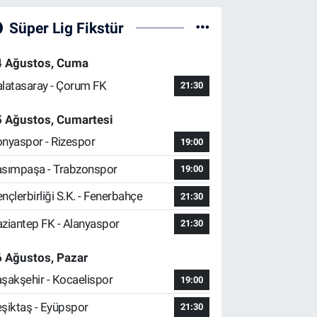
Süper Lig Fikstür
4 Ağustos, Cuma
latasaray - Çorum FK
21:30
5 Ağustos, Cumartesi
nyaspor - Rizespor
19:00
sımpaşa - Trabzonspor
19:00
nçlerbirliği S.K. - Fenerbahçe
21:30
ziantep FK - Alanyaspor
21:30
 Ağustos, Pazar
şakşehir - Kocaelispor
19:00
şiktaş - Eyüpspor
21:30