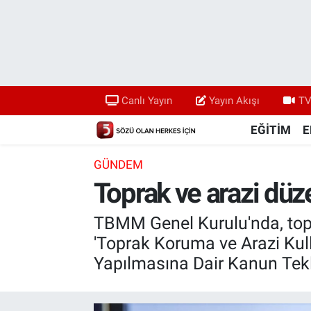
Canlı Yayın
Yayın Akışı
Canlı Yayın
Yayın Akışı
TV
TV 5 Ekranı ve Arşiv
EĞİTİM
E
GÜNDEM
Toprak ve arazi dü
TBMM Genel Kurulu'nda, topr
'Toprak Koruma ve Arazi Kul
Yapılmasına Dair Kanun Teklif