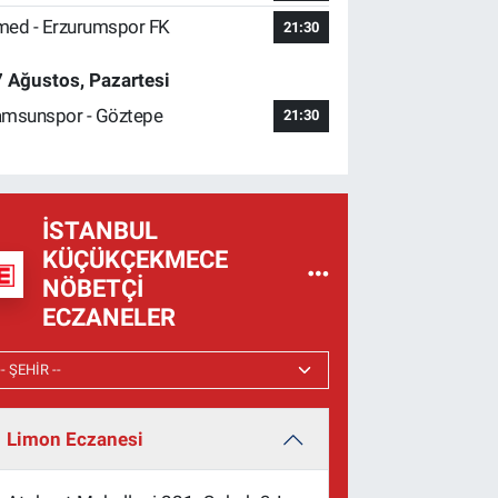
ed - Erzurumspor FK
21:30
 Ağustos, Pazartesi
msunspor - Göztepe
21:30
İSTANBUL
KÜÇÜKÇEKMECE
NÖBETÇI
ECZANELER
Limon Eczanesi