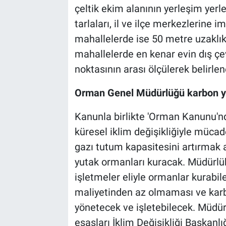
çeltik ekim alanının yerleşim yerle
tarlaları, il ve ilçe merkezlerine 
mahallelerde ise 50 metre uzaklıkt
mahallelerde en kenar evin dış çevr
noktasının arası ölçülerek belirle
Orman Genel Müdürlüğü karbon yu
Kanunla birlikte 'Orman Kanunu'nda
küresel iklim değişikliğiyle müca
gazı tutum kapasitesini artırma
yutak ormanları kuracak. Müdürlük
işletmeler eliyle ormanlar kurabi
maliyetinden az olmaması ve karbo
yönetecek ve işletebilecek. Müdürlü
esasları İklim Değişikliği Başkanl