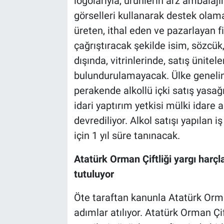
logolarıyla, ürünlerin arz ambalajın
görselleri kullanarak destek olamay
üreten, ithal eden ve pazarlayan f
çağrıştıracak şekilde isim, sözcük, 
dışında, vitrinlerinde, satış ünitel
bulundurulamayacak. Ülke genelind
perakende alkollü içki satış yasağ
idari yaptırım yetkisi mülki idare 
devrediliyor. Alkol satışı yapılan 
için 1 yıl süre tanınacak.
Atatürk Orman Çiftliği yargı harçl
tutuluyor
Öte taraftan kanunla Atatürk Orma
adımlar atılıyor. Atatürk Orman Çif