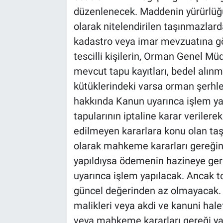
düzenlenecek. Maddenin yürürlüğü 
olarak nitelendirilen taşınmazlard
kadastro veya imar mevzuatına gör
tescilli kişilerin, Orman Genel M
mevcut tapu kayıtları, bedel alınm
kütüklerindeki varsa orman şerhle
hakkında Kanun uyarınca işlem ya
tapularının iptaline karar veriler
edilmeyen kararlara konu olan taş
olarak mahkeme kararları gereği
yapıldıysa ödemenin hazineye ge
uyarınca işlem yapılacak. Ancak
güncel değerinden az olmayacak. 
malikleri veya akdi ve kanuni hal
veya mahkeme kararları gereği y