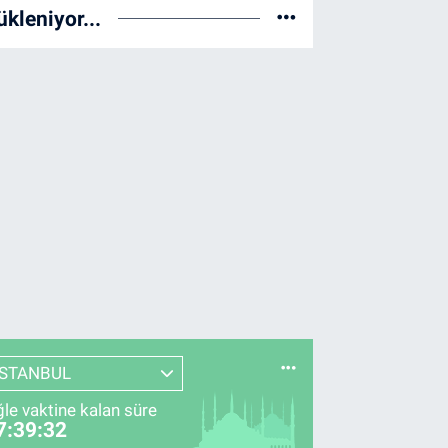
ükleniyor...
İSTANBUL
le vaktine kalan süre
7:39:31