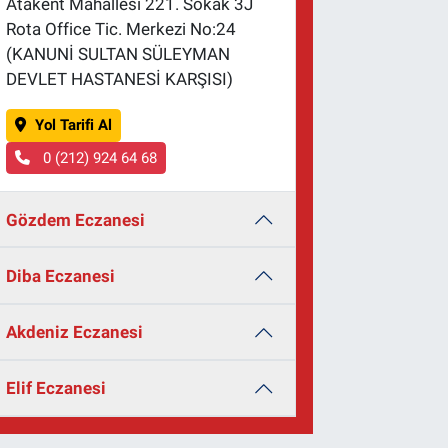
Atakent Mahallesi 221. Sokak 3J
Rota Office Tic. Merkezi No:24
(KANUNİ SULTAN SÜLEYMAN
DEVLET HASTANESİ KARŞISI)
Yol Tarifi Al
0 (212) 924 64 68
Gözdem Eczanesi
Diba Eczanesi
Akdeniz Eczanesi
Elif Eczanesi