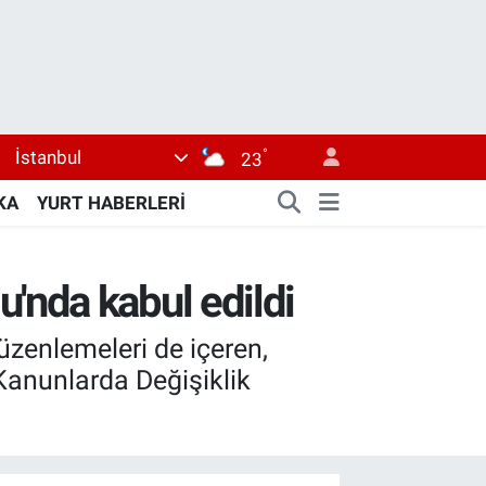
°
İstanbul
23
KA
YURT HABERLERİ
'nda kabul edildi
üzenlemeleri de içeren,
Kanunlarda Değişiklik