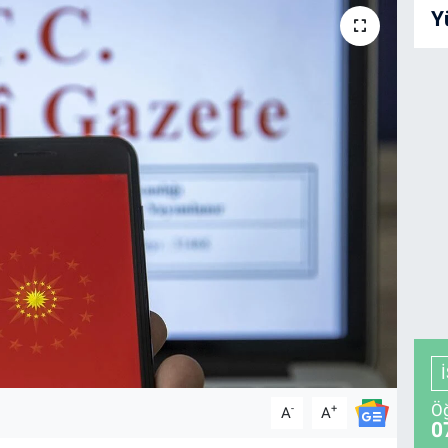
Y
Öğ
-
+
A
A
0