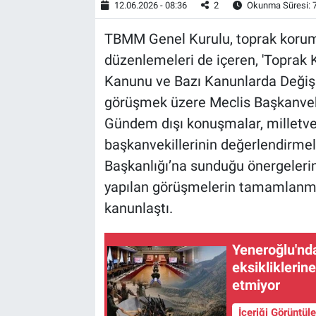
12.06.2026 - 08:36
2
Okunma Süresi: 
TBMM Genel Kurulu, toprak koruma
düzenlemeleri de içeren, 'Toprak 
Kanunu ve Bazı Kanunlarda Değişik
görüşmek üzere Meclis Başkanvekil
Gündem dışı konuşmalar, milletveki
başkanvekillerinin değerlendirmel
Başkanlığı’na sunduğu önergelerin 
yapılan görüşmelerin tamamlanmas
kanunlaştı.
Yeneroğlu'nda
eksikliklerin
etmiyor
İçeriği Görüntül