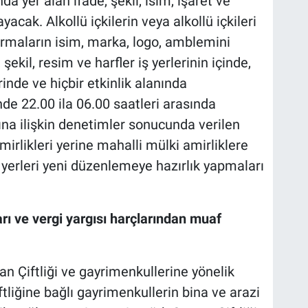
da yer alan ifade, şekil, isim, işaret ve
acak. Alkollü içkilerin veya alkollü içkileri
irmaların isim, marka, logo, amblemini
şekil, resim ve harfler iş yerlerinin içinde,
erinde ve hiçbir etkinlik alanında
e 22.00 ila 06.00 saatleri arasında
ına ilişkin denetimler sonucunda verilen
amirlikleri yerine mahalli mülki amirliklere
iş yerleri yeni düzenlemeye hazırlık yapmaları
arı ve vergi yargısı harçlarından muaf
n Çiftliği ve gayrimenkullerine yönelik
tliğine bağlı gayrimenkullerin bina ve arazi