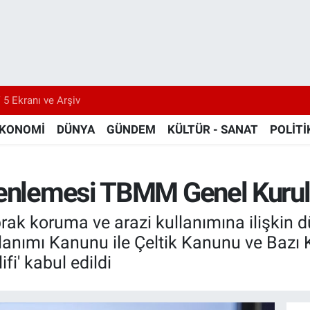
 5 Ekranı ve Arşiv
KONOMİ
DÜNYA
GÜNDEM
KÜLTÜR - SANAT
POLİTİ
zenlemesi TBMM Genel Kurulu
ak koruma ve arazi kullanımına ilişkin d
lanımı Kanunu ile Çeltik Kanunu ve Bazı 
i' kabul edildi