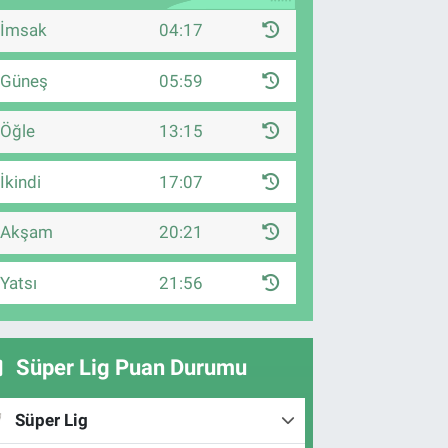
İmsak
04:17
Güneş
05:59
Öğle
13:15
İkindi
17:07
Akşam
20:21
Yatsı
21:56
Süper Lig Puan Durumu
Süper Lig