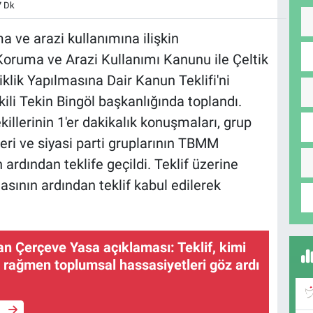
7 Dk
 ve arazi kullanımına ilişkin
Koruma ve Arazi Kullanımı Kanunu ile Çeltik
lik Yapılmasına Dair Kanun Teklifi'ni
i Tekin Bingöl başkanlığında toplandı.
llerinin 1'er dakikalık konuşmaları, grup
eri ve siyasi parti gruplarının TBMM
ardından teklife geçildi. Teklif üzerine
ının ardından teklif kabul edilerek
n Çerçeve Yasa açıklaması: Teklif, kimi
e rağmen toplumsal hassasiyetleri göz ardı
e