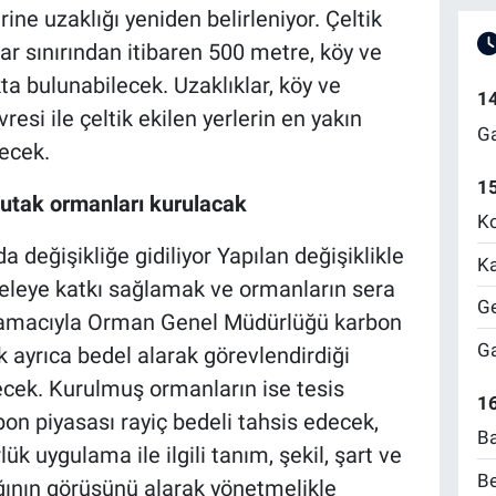
rine uzaklığı yeniden belirleniyor. Çeltik
imar sınırından itibaren 500 metre, köy ve
a bulunabilecek. Uzaklıklar, köy ve
1
esi ile çeltik ekilen yerlerin en yakın
Ga
necek.
1
tak ormanları kurulacak
Ko
 değişikliğe gidiliyor Yapılan değişiklikle
Ka
deleye katkı sağlamak ve ormanların sera
Ge
k amacıyla Orman Genel Müdürlüğü karbon
Ga
 ayrıca bedel alarak görevlendirdiği
lecek. Kurulmuş ormanların ise tesis
16
n piyasası rayiç bedeli tahsis edecek,
Ba
k uygulama ile ilgili tanım, şekil, şart ve
Be
ığının görüşünü alarak yönetmelikle