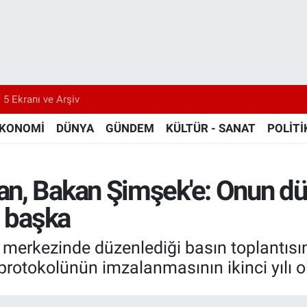
 5 Ekranı ve Arşiv
KONOMİ
DÜNYA
GÜNDEM
KÜLTÜR - SANAT
POLİTİ
n, Bakan Şimşek'e: Onun dün
ı başka
 merkezinde düzenlediği basın toplantısı
protokolünün imzalanmasının ikinci yılı o