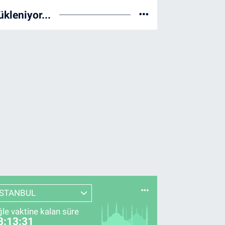
ükleniyor...
İSTANBUL
le vaktine kalan süre
8:13:30