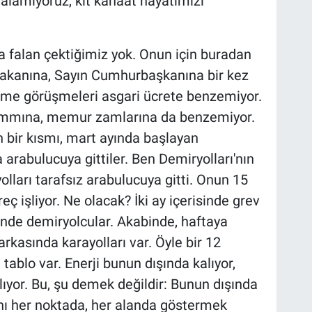
 alamıyoruz, kıt kanaat hayatımızı
a falan çektiğimiz yok. Onun için buradan
akanına, Sayın Cumhurbaşkanına bir kez
me görüşmeleri asgari ücrete benzemiyor.
ammına, memur zamlarına da benzemiyor.
 bir kısmı, mart ayında başlayan
 arabulucuya gittiler. Ben Demiryolları'nın
lları tarafsız arabulucuya gitti. Onun 15
eç işliyor. Ne olacak? İki ay içerisinde grev
nde demiryolcular. Akabinde, haftaya
kasında karayolları var. Öyle bir 12
i tablo var. Enerji bunun dışında kalıyor,
yor. Bu, şu demek değildir: Bunun dışında
ısını her noktada, her alanda göstermek