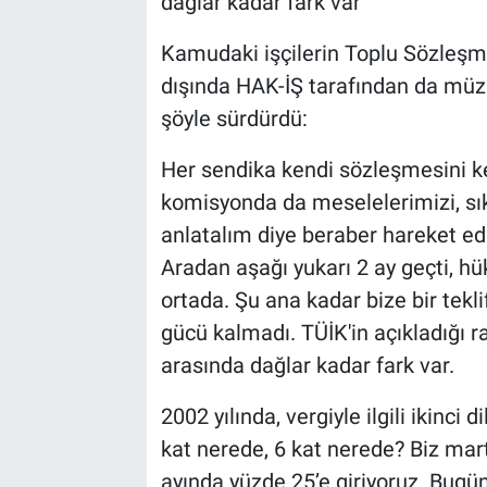
dağlar kadar fark var"
Kamudaki işçilerin Toplu Sözleşm
dışında HAK-İŞ tarafından da müza
şöyle sürdürdü:
Her sendika kendi sözleşmesini ke
komisyonda da meselelerimizi, sık
anlatalım diye beraber hareket ediyo
Aradan aşağı yukarı 2 ay geçti, hü
ortada. Şu ana kadar bize bir tekl
gücü kalmadı. TÜİK'in açıkladığı 
arasında dağlar kadar fark var.
2002 yılında, vergiyle ilgili ikinci
kat nerede, 6 kat nerede? Biz mart
ayında yüzde 25’e giriyoruz. Bugü