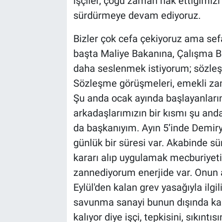
işçiler, çoğu zaman hak ettiğimizi
sürdürmeye devam ediyoruz.
Bizler çok cefa çekiyoruz ama sef
başta Maliye Bakanına, Çalışma B
daha seslenmek istiyorum; sözleş
Sözleşme görüşmeleri, emekli z
Şu anda ocak ayında başlayanların
arkadaşlarımızın bir kısmı şu anda
da başkanıyım. Ayın 5’inde Demiryo
günlük bir süresi var. Akabinde sür
kararı alıp uygulamak mecburiyeti
zannediyorum enerjide var. Onun ar
Eylül'den kalan grev yasağıyla ilgil
savunma sanayi bunun dışında kalı
kalıyor diye işçi, tepkisini, sıkınt