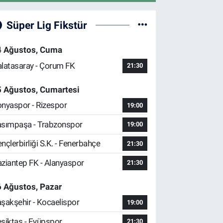
Süper Lig Fikstür
4 Ağustos, Cuma
latasaray - Çorum FK
21:30
5 Ağustos, Cumartesi
nyaspor - Rizespor
19:00
sımpaşa - Trabzonspor
19:00
nçlerbirliği S.K. - Fenerbahçe
21:30
ziantep FK - Alanyaspor
21:30
 Ağustos, Pazar
şakşehir - Kocaelispor
19:00
şiktaş - Eyüpspor
21:30