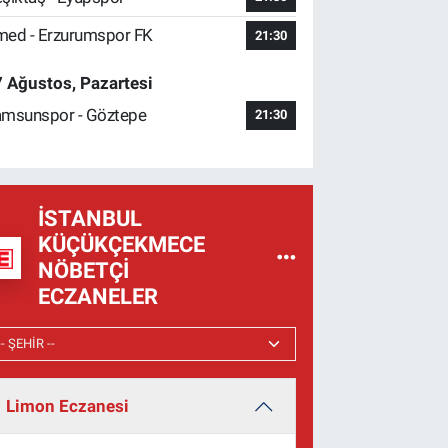
ed - Erzurumspor FK
21:30
 Ağustos, Pazartesi
msunspor - Göztepe
21:30
İSTANBUL
KÜÇÜKÇEKMECE
NÖBETÇI
ECZANELER
Limon Eczanesi