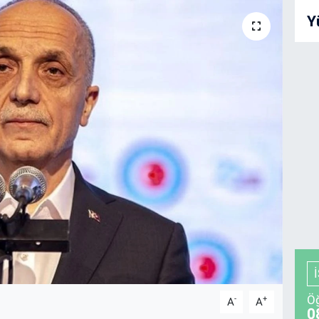
Y
Öğ
-
+
A
A
0