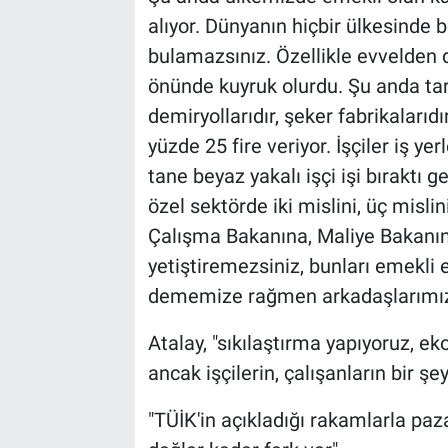
alıyor. Dünyanın hiçbir ülkesinde 
bulamazsınız. Özellikle evvelden d
önünde kuyruk olurdu. Şu anda tar
demiryollarıdır, şeker fabrikaları
yüzde 25 fire veriyor. İşçiler iş 
tane beyaz yakalı işçi işi bıraktı
özel sektörde iki mislini, üç mislini
Çalışma Bakanına, Maliye Bakanın
yetiştiremezsiniz, bunları emekli
dememize rağmen arkadaşlarımızı
Atalay, "sıkılaştırma yapıyoruz, ek
ancak işçilerin, çalışanların bir şe
"TÜİK'in açıkladığı rakamlarla pa