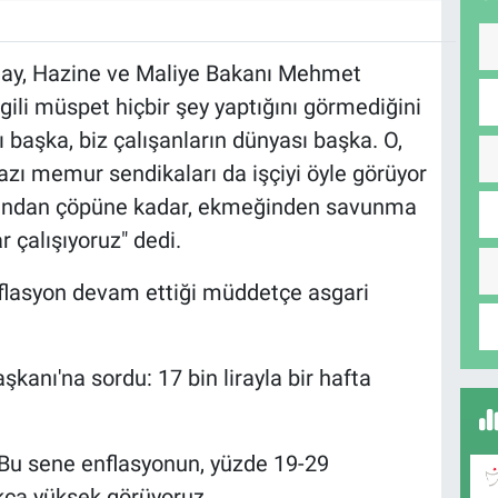
lay, Hazine ve Maliye Bakanı Mehmet
lgili müspet hiçbir şey yaptığını görmediğini
başka, biz çalışanların dünyası başka. O,
azı memur sendikaları da işçiyi öyle görüyor
ğımından çöpüne kadar, ekmeğinden savunma
r çalışıyoruz" dedi.
flasyon devam ettiği müddetçe asgari
kanı'na sordu: 17 bin lirayla bir hafta
Bu sene enflasyonun, yüzde 19-29
ukça yüksek görüyoruz