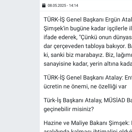
08.05.2025 - 14:14
TÜRK-İŞ Genel Başkanı Ergün Ata
Şimşek'in bugüne kadar işçilerle i
ifade ederek, "Çünkü onun dünyası 
dar çerçeveden tabloya bakıyor. B
ki, sanki biz marabayız. Biz, la
sanayisine kadar, yerin altına kada
TÜRK-İŞ Genel Başkanı Atalay: En
ücretin ne önemi, ne özelliği var
Türk-İş Başkanı Atalay, MÜSİAD Baş
geçinebilir misiniz?
Hazine ve Maliye Bakanı Şimşek: 
aralığında kalması ihtimalini old