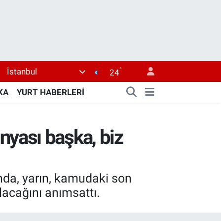
°
İstanbul
24
KA
YURT HABERLERİ
yası başka, biz
nda, yarın, kamudaki son
lacağını anımsattı.