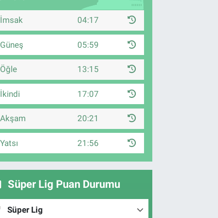
İmsak
04:17
Güneş
05:59
Öğle
13:15
İkindi
17:07
Akşam
20:21
Yatsı
21:56
Süper Lig Puan Durumu
Süper Lig