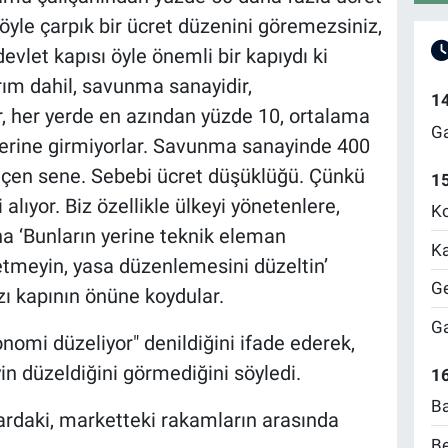
böyle çarpık bir ücret düzenini göremezsiniz,
evlet kapısı öyle önemli bir kapıydı ki
ım dahil, savunma sanayidir,
1
dır, her yerde en azından yüzde 10, ortalama
Ga
yerlerine girmiyorlar. Savunma sanayinde 400
 geçen sene. Sebebi ücret düşüklüğü. Çünkü
1
 alıyor. Biz özellikle ülkeyi yönetenlere,
Ko
a ‘Bunların yerine teknik eleman
Ka
 etmeyin, yasa düzenlemesini düzeltin’
Ge
 kapının önüne koydular.
Ga
onomi düzeliyor" denildiğini ifade ederek,
yin düzeldiğini görmediğini söyledi.
16
Ba
zardaki, marketteki rakamların arasında
Be