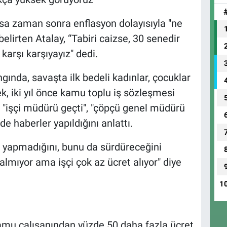
a zaman sonra enflasyon dolayısıyla "ne
elirten Atalay, “Tabiri caizse, 30 senedir
karşı karşıyayız" dedi.
gında, savaşta ilk bedeli kadınlar, çocuklar
ek, iki yıl önce kamu toplu iş sözleşmesi
 "işçi müdürü geçti", "çöpçü genel müdürü
de haberler yapıldığını anlattı.
 yapmadığını, bunu da sürdüreceğini
almıyor ama işçi çok az ücret alıyor" diye
1
mu çalışanından yüzde 50 daha fazla ücret