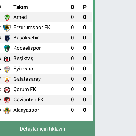
#
Takım
O
P
Amed
0
0
1
Erzurumspor FK
0
0
2
Başakşehir
0
0
3
Kocaelispor
0
0
4
Beşiktaş
0
0
5
Eyüpspor
0
0
6
Galatasaray
0
0
7
Çorum FK
0
0
8
Gaziantep FK
0
0
9
Alanyaspor
0
0
0
Detaylar için tıklayın