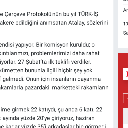
Am
e Çerçeve Protokolü'nün bu yıl TÜRK-İŞ
kere edildiğini anımsatan Atalay, sözlerini
17
Sa
ndisi yapıyor. Bir komisyon kuruldu; o
ıntılarımızı, problemlerimizi daha rahat
rlar. 27 Şubat’ta ilk teklifi verdiler.
kümetten bununla ilgili hiçbir şey yok
if gelmedi. Onun için insanların dayanma
rakamlarla pazardaki, marketteki rakamların
 dilime girmek 22 katıydı, şu anda 6 katı. 22
 ayında yüzde 20’ye giriyoruz, haziran
ne kadar yüzde 35’i arkadaşlar hiç görmedi.