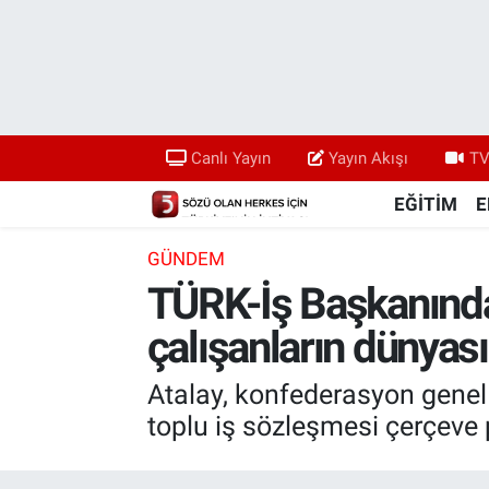
Canlı Yayın
Yayın Akışı
Canlı Yayın
Yayın Akışı
TV
TV 5 Ekranı ve Arşiv
EĞİTİM
E
GÜNDEM
TÜRK-İş Başkanında
çalışanların dünyas
Atalay, konfederasyon genel
toplu iş sözleşmesi çerçeve 