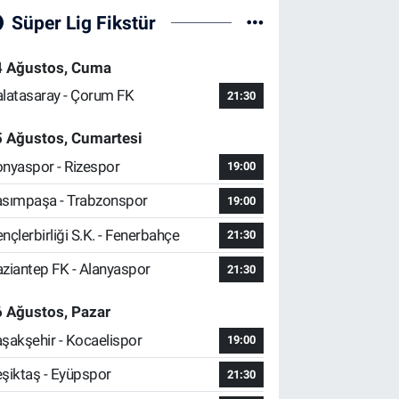
Süper Lig Fikstür
4 Ağustos, Cuma
latasaray - Çorum FK
21:30
5 Ağustos, Cumartesi
nyaspor - Rizespor
19:00
sımpaşa - Trabzonspor
19:00
nçlerbirliği S.K. - Fenerbahçe
21:30
ziantep FK - Alanyaspor
21:30
 Ağustos, Pazar
şakşehir - Kocaelispor
19:00
şiktaş - Eyüpspor
21:30