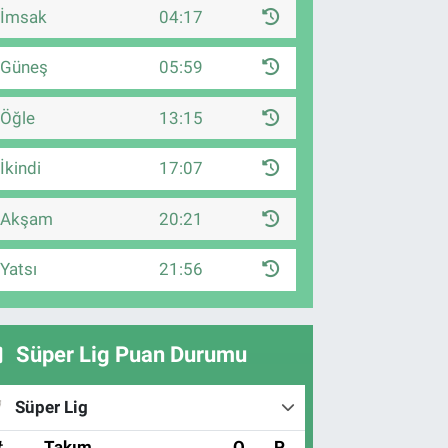
İmsak
04:17
Güneş
05:59
Öğle
13:15
İkindi
17:07
Akşam
20:21
Yatsı
21:56
Süper Lig Puan Durumu
Süper Lig
#
Takım
O
P