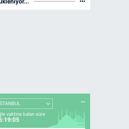
ükleniyor...
İSTANBUL
le vaktine kalan süre
5:19:04