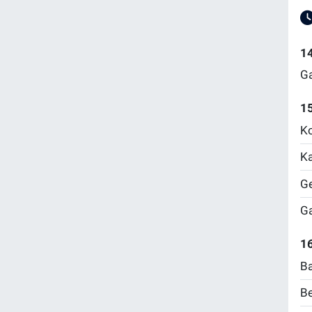
1
Ga
1
Ko
Ka
Ge
Ga
16
Ba
Be