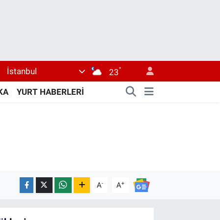
°
İstanbul
23
KA
YURT HABERLERİ
-
+
A
A