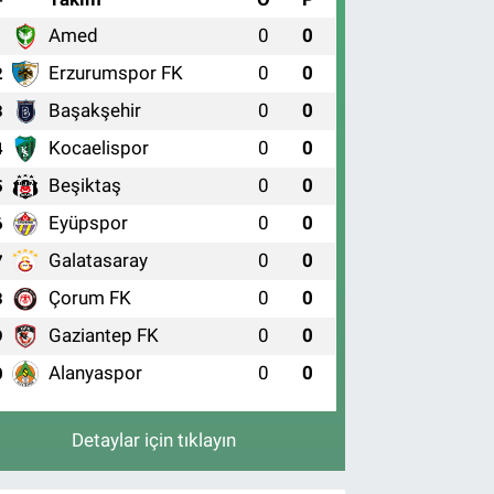
Amed
0
0
1
Erzurumspor FK
0
0
2
Başakşehir
0
0
3
Kocaelispor
0
0
4
Beşiktaş
0
0
5
Eyüpspor
0
0
6
Galatasaray
0
0
7
Çorum FK
0
0
8
Gaziantep FK
0
0
9
Alanyaspor
0
0
0
Detaylar için tıklayın