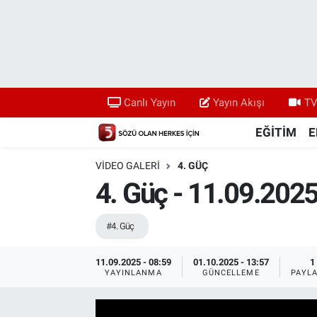
Canlı Yayın
Yayın Akışı
Canlı Yayın
Yayın Akışı
TV
TV 5 Ekranı ve Arşiv
EĞİTİM
E
VIDEO GALERI
4. GÜÇ
4. Güç - 11.09.202
#4. Güç
11.09.2025 - 08:59
01.10.2025 - 13:57
1
YAYINLANMA
GÜNCELLEME
PAYL