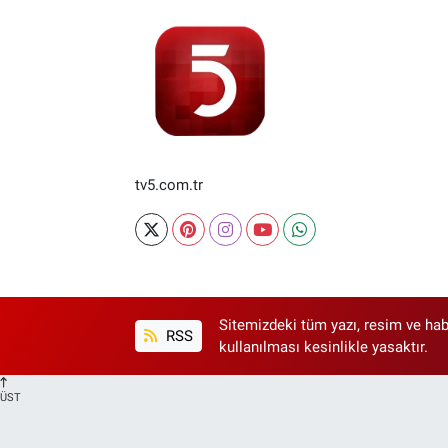
tv5.com.tr
Sitemizdeki tüm yazı, resim ve hab
RSS
kullanılması kesinlikle yasaktır.
ÜST