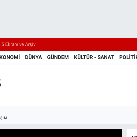
 5 Ekranı ve Arşiv
KONOMİ
DÜNYA
GÜNDEM
KÜLTÜR - SANAT
POLİTİ
5
AŞIM