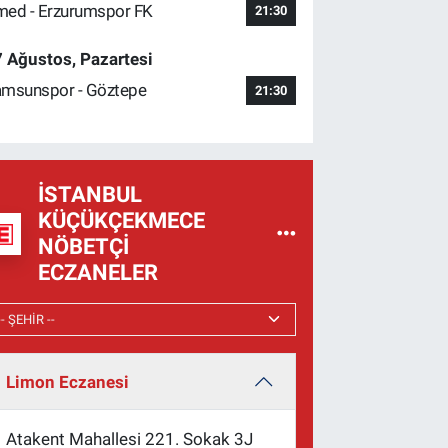
ed - Erzurumspor FK
21:30
 Ağustos, Pazartesi
msunspor - Göztepe
21:30
İSTANBUL
KÜÇÜKÇEKMECE
NÖBETÇI
ECZANELER
Limon Eczanesi
Atakent Mahallesi 221. Sokak 3J