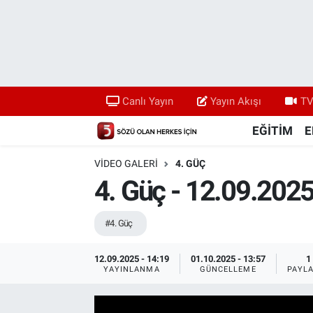
Canlı Yayın
Yayın Akışı
Canlı Yayın
Yayın Akışı
TV
TV 5 Ekranı ve Arşiv
EĞİTİM
E
VIDEO GALERI
4. GÜÇ
4. Güç - 12.09.202
#4. Güç
12.09.2025 - 14:19
01.10.2025 - 13:57
1
YAYINLANMA
GÜNCELLEME
PAYL