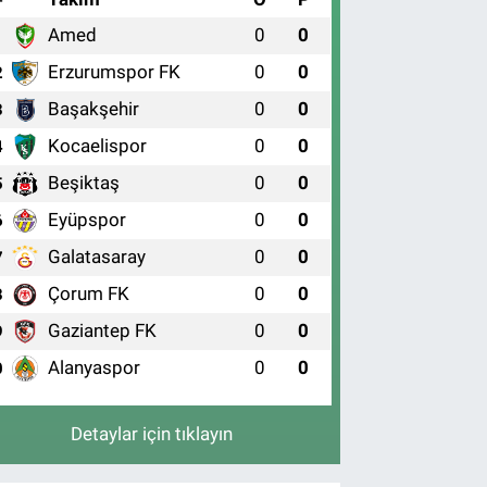
Amed
0
0
1
Erzurumspor FK
0
0
2
Başakşehir
0
0
3
Kocaelispor
0
0
4
Beşiktaş
0
0
5
Eyüpspor
0
0
6
Galatasaray
0
0
7
Çorum FK
0
0
8
Gaziantep FK
0
0
9
Alanyaspor
0
0
0
Detaylar için tıklayın