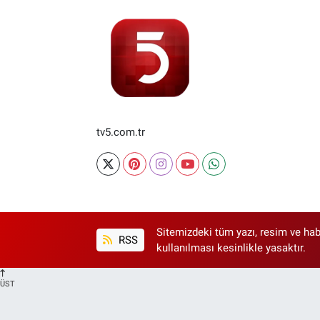
tv5.com.tr
Sitemizdeki tüm yazı, resim ve hab
RSS
kullanılması kesinlikle yasaktır.
ÜST