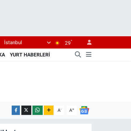
°
İstanbul
29
KA
YURT HABERLERİ
-
+
A
A