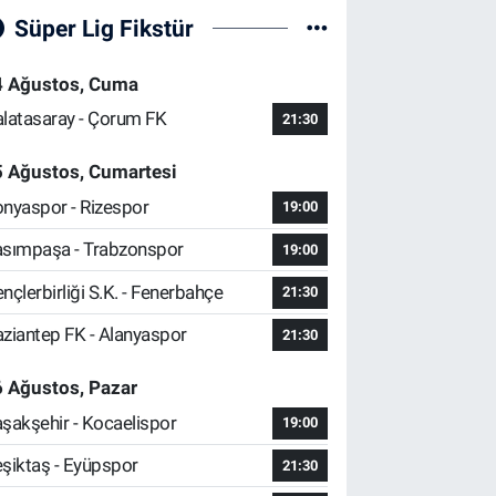
Süper Lig Fikstür
4 Ağustos, Cuma
latasaray - Çorum FK
21:30
5 Ağustos, Cumartesi
nyaspor - Rizespor
19:00
sımpaşa - Trabzonspor
19:00
nçlerbirliği S.K. - Fenerbahçe
21:30
ziantep FK - Alanyaspor
21:30
 Ağustos, Pazar
şakşehir - Kocaelispor
19:00
şiktaş - Eyüpspor
21:30