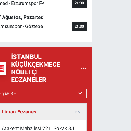
ed - Erzurumspor FK
21:30
 Ağustos, Pazartesi
msunspor - Göztepe
21:30
İSTANBUL
KÜÇÜKÇEKMECE
NÖBETÇI
ECZANELER
Limon Eczanesi
Atakent Mahallesi 221. Sokak 3J