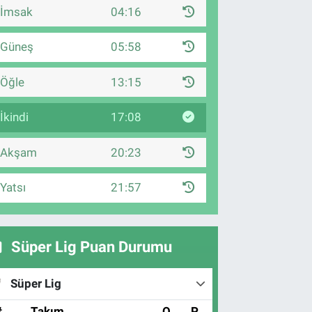
İmsak
04:16
Güneş
05:58
Öğle
13:15
İkindi
17:08
Akşam
20:23
Yatsı
21:57
Süper Lig Puan Durumu
Süper Lig
#
Takım
O
P