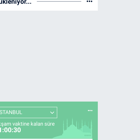
ükleniyor...
İSTANBUL
şam vaktine kalan süre
1:00:29