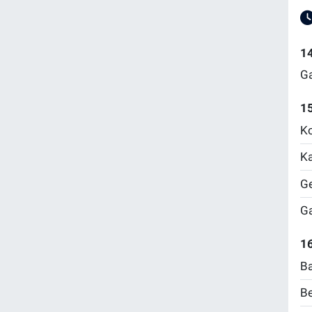
1
Ga
1
Ko
Ka
Ge
Ga
16
Ba
Be