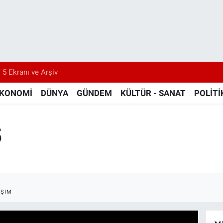
 5 Ekranı ve Arşiv
KONOMİ
DÜNYA
GÜNDEM
KÜLTÜR - SANAT
POLİTİ
5
AŞIM