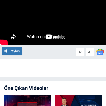
Paylaş
-
+
A
A
Öne Çıkan Videolar