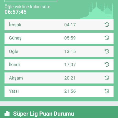
Öğle vaktine kalan süre
06:57:44
İmsak
04:17
Güneş
05:59
Öğle
13:15
İkindi
17:07
Akşam
20:21
Yatsı
21:56
Süper Lig Puan Durumu