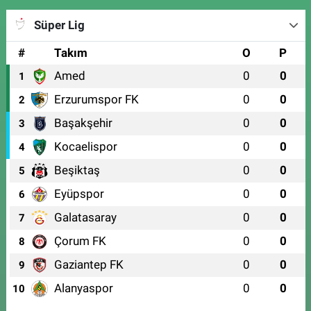
Süper Lig
#
Takım
O
P
Amed
0
0
1
Erzurumspor FK
0
0
2
Başakşehir
0
0
3
Kocaelispor
0
0
4
Beşiktaş
0
0
5
Eyüpspor
0
0
6
Galatasaray
0
0
7
Çorum FK
0
0
8
Gaziantep FK
0
0
9
Alanyaspor
0
0
10