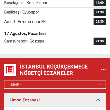
Başakşehir - Kocaelispor
19:00
Beşiktaş - Eyüpspor
21:30
Amed - Erzurumspor FK
21:30
17 Ağustos, Pazartesi
Samsunspor - Göztepe
21:30
İSTANBUL KÜÇÜKÇEKMECE
NÖBETÇI ECZANELER
Limon Eczanesi