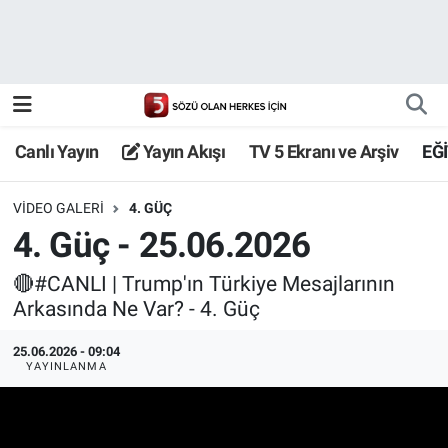
Canlı Yayın
Yayın Akışı
Canlı Yayın
Yayın Akışı
TV 5 Ekranı ve Arşiv
EĞ
TV 5 Ekranı ve Arşiv
VIDEO GALERI
4. GÜÇ
4. Güç - 25.06.2026
🔴#CANLI | Trump'ın Türkiye Mesajlarının
Arkasında Ne Var? - 4. Güç
25.06.2026 - 09:04
YAYINLANMA