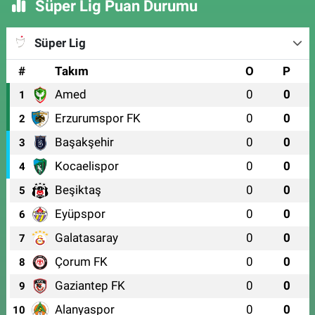
Süper Lig Puan Durumu
Süper Lig
#
Takım
O
P
Amed
0
0
1
Erzurumspor FK
0
0
2
Başakşehir
0
0
3
Kocaelispor
0
0
4
Beşiktaş
0
0
5
Eyüpspor
0
0
6
Galatasaray
0
0
7
Çorum FK
0
0
8
Gaziantep FK
0
0
9
Alanyaspor
0
0
10