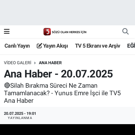
Canlı Yayın
Yayın Akışı
Canlı Yayın
Yayın Akışı
TV 5 Ekranı ve Arşiv
EĞ
TV 5 Ekranı ve Arşiv
VIDEO GALERI
ANA HABER
Ana Haber - 20.07.2025
🔴Silah Bırakma Süreci Ne Zaman
Tamamlanacak? - Yunus Emre İşci ile TV5
Ana Haber
20.07.2025 - 19:01
YAYINLANMA