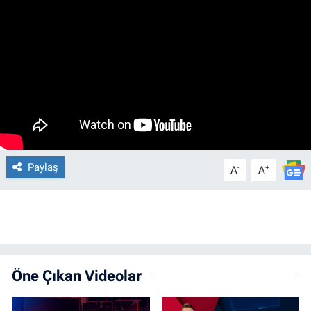
Paylaş
-
+
A
A
Öne Çıkan Videolar