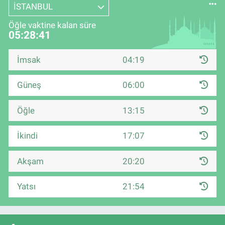
İSTANBUL
Öğle vaktine kalan süre
05:28:40
İmsak
04:19
Güneş
06:00
Öğle
13:15
İkindi
17:07
Akşam
20:20
Yatsı
21:54