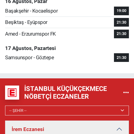
16 Ağustos, Pazar
Başakşehir - Kocaelispor
19:00
Beşiktaş - Eyüpspor
21:30
Amed - Erzurumspor FK
21:30
17 Ağustos, Pazartesi
Samsunspor - Göztepe
21:30
İSTANBUL KÜÇÜKÇEKMECE
NÖBETÇI ECZANELER
İrem Eczanesi