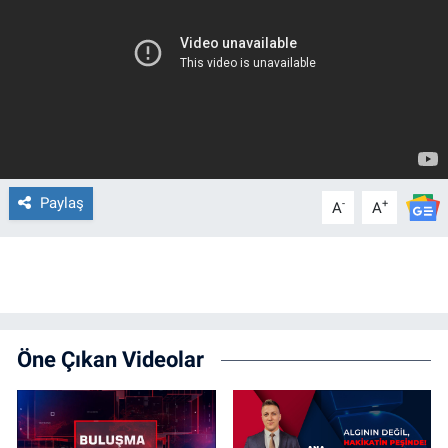
Paylaş
-
+
A
A
Öne Çıkan Videolar