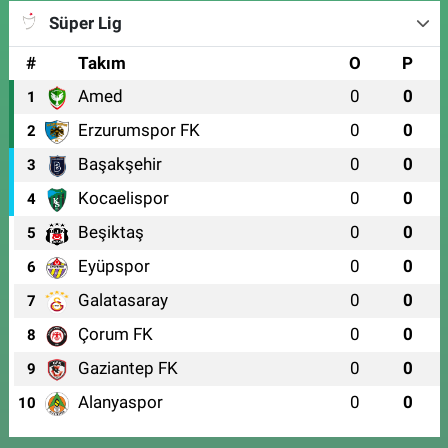
Süper Lig
#
Takım
O
P
Amed
0
0
1
Erzurumspor FK
0
0
2
Başakşehir
0
0
3
Kocaelispor
0
0
4
Beşiktaş
0
0
5
Eyüpspor
0
0
6
Galatasaray
0
0
7
Çorum FK
0
0
8
Gaziantep FK
0
0
9
Alanyaspor
0
0
10