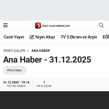
Canlı Yayın
Yayın Akışı
Canlı Yayın
Yayın Akışı
TV 5 Ekranı ve Arşiv
EĞ
TV 5 Ekranı ve Arşiv
VIDEO GALERI
ANA HABER
Ana Haber - 31.12.2025
#Ana Haber
31.12.2025 - 19:14
1
YAYINLANMA
PAYLAŞIM