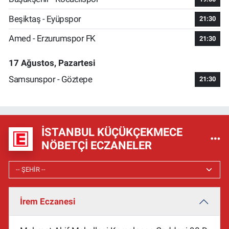
Beşiktaş - Eyüpspor
21:30
Amed - Erzurumspor FK
21:30
17 Ağustos, Pazartesi
Samsunspor - Göztepe
21:30
İSTANBUL KÜÇÜKÇEKMECE
NÖBETÇI ECZANELER
İrem Eczanesi