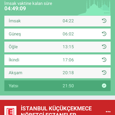
İmsak vaktine kalan süre
04:49:09
İmsak
04:22
Güneş
06:02
Öğle
13:15
İkindi
17:06
Akşam
20:18
Yatsı
21:50
İSTANBUL KÜÇÜKÇEKMECE