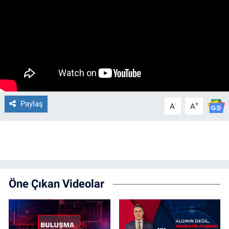
Paylaş
-
+
A
A
Öne Çıkan Videolar