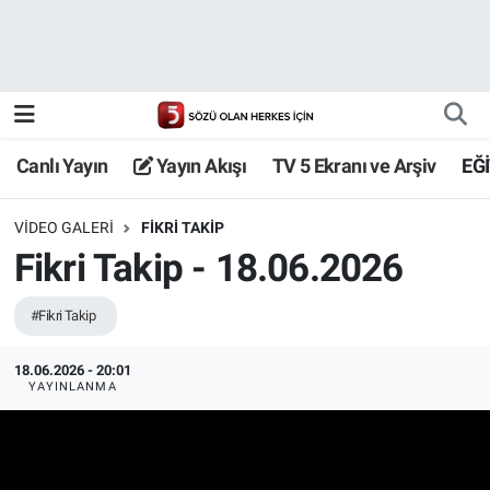
Canlı Yayın
Yayın Akışı
Canlı Yayın
Yayın Akışı
TV 5 Ekranı ve Arşiv
EĞ
TV 5 Ekranı ve Arşiv
VIDEO GALERI
FIKRI TAKIP
Fikri Takip - 18.06.2026
#Fikri Takip
18.06.2026 - 20:01
YAYINLANMA