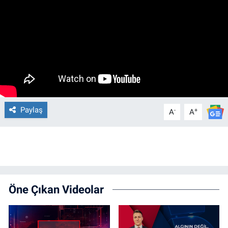
Paylaş
-
+
A
A
Öne Çıkan Videolar