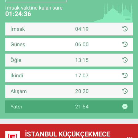
İmsak vaktine kalan süre
01:24:35
İmsak
04:19
Güneş
06:00
Öğle
13:15
İkindi
17:07
Akşam
20:20
Yatsı
21:54
İSTANBUL KÜÇÜKÇEKMECE