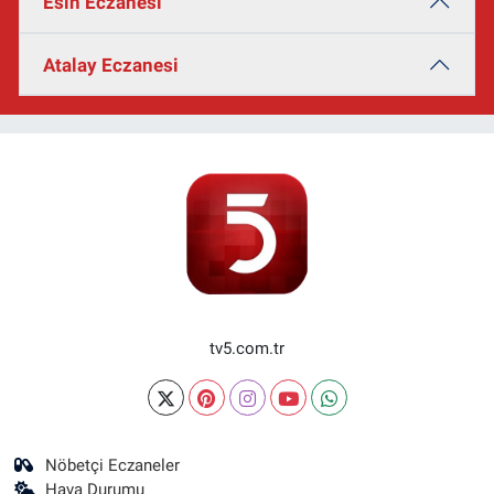
Esin Eczanesi
Atalay Eczanesi
tv5.com.tr
Nöbetçi Eczaneler
Hava Durumu