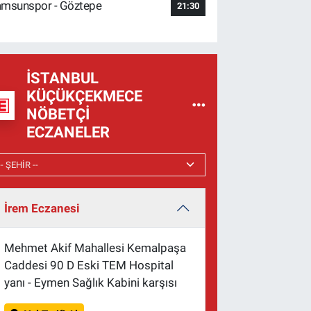
msunspor - Göztepe
21:30
İSTANBUL
KÜÇÜKÇEKMECE
NÖBETÇI
ECZANELER
İrem Eczanesi
Mehmet Akif Mahallesi Kemalpaşa
Caddesi 90 D Eski TEM Hospital
yanı - Eymen Sağlık Kabini karşısı