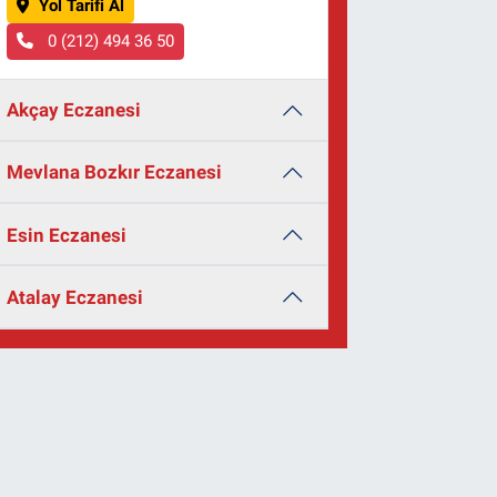
Yol Tarifi Al
0 (212) 494 36 50
Akçay Eczanesi
Mevlana Bozkır Eczanesi
Esin Eczanesi
Atalay Eczanesi