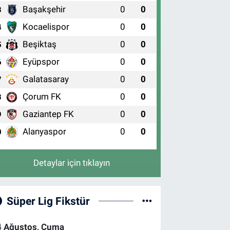
Başakşehir
0
0
3
Kocaelispor
0
0
4
Beşiktaş
0
0
5
Eyüpspor
0
0
6
Galatasaray
0
0
7
Çorum FK
0
0
8
Gaziantep FK
0
0
9
Alanyaspor
0
0
0
Detaylar için tıklayın
Süper Lig Fikstür
4 Ağustos, Cuma