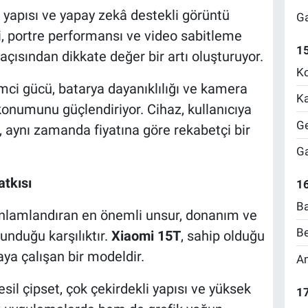
yapısı ve yapay zekâ destekli görüntü
Ga
i, portre performansı ve video sabitleme
1
açısından dikkate değer bir artı oluşturuyor.
Ko
emci gücü, batarya dayanıklılığı ve kamera
Ka
konumunu güçlendiriyor. Cihaz, kullanıcıya
Ge
, aynı zamanda fiyatına göre rekabetçi bir
Ga
tkısı
16
Ba
ni anlamlandıran en önemli unsur, donanım ve
Be
unduğu karşılıktır.
Xiaomi 15T
, sahip olduğu
ya çalışan bir modeldir.
Am
esil çipset, çok çekirdekli yapısı ve yüksek
17