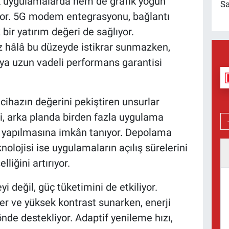
k uygulamalarda hem de grafik yoğun
Sa
yor. 5G modem entegrasyonu, bağlantı
 bir yatırım değeri de sağlıyor.
z hâlâ bu düzeyde istikrar sunmazken,
ya uzun vadeli performans garantisi
ihazın değerini pekiştiren unsurlar
i, arka planda birden fazla uygulama
v yapılmasına imkân tanıyor. Depolama
knolojisi ise uygulamaların açılış sürelerini
liğini artırıyor.
yi değil, güç tüketimini de etkiliyor.
er ve yüksek kontrast sunarken, enerji
önde destekliyor. Adaptif yenileme hızı,