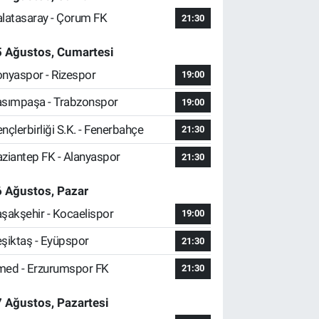
latasaray - Çorum FK
21:30
5 Ağustos, Cumartesi
nyaspor - Rizespor
19:00
sımpaşa - Trabzonspor
19:00
nçlerbirliği S.K. - Fenerbahçe
21:30
ziantep FK - Alanyaspor
21:30
 Ağustos, Pazar
şakşehir - Kocaelispor
19:00
şiktaş - Eyüpspor
21:30
ed - Erzurumspor FK
21:30
 Ağustos, Pazartesi