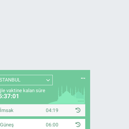
İSTANBUL
le vaktine kalan süre
5:37:00
İmsak
04:19
Güneş
06:00