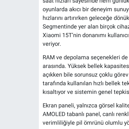
saat hızları sayesinde hem günlü
oyunlarda akıcı bir deneyim sunu
hızlarını artırırken geleceğe dönük
Segmentinde yer alan birçok ciha
Xiaomi 15T’nin donanımı kullanıcı
veriyor.
RAM ve depolama seçenekleri de c
arasında. Yüksek bellek kapasites
açıkken bile sorunsuz çoklu göre
tarafında kullanılan hızlı bellek te
kısaltıyor ve sistemin genel tepkisel
Ekran paneli, yalnızca görsel kalite
AMOLED tabanlı panel, canlı renkl
verimliliğiyle pil ömrünü olumlu y