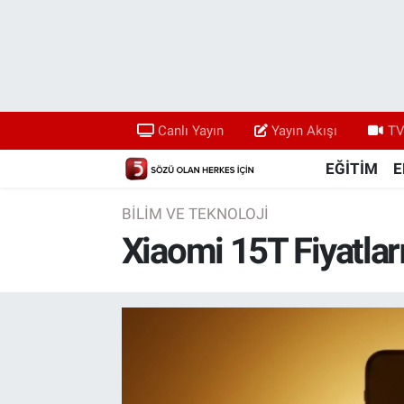
Canlı Yayın
Yayın Akışı
Canlı Yayın
Yayın Akışı
TV
TV 5 Ekranı ve Arşiv
EĞİTİM
E
BİLİM VE TEKNOLOJİ
Xiaomi 15T Fiyatla