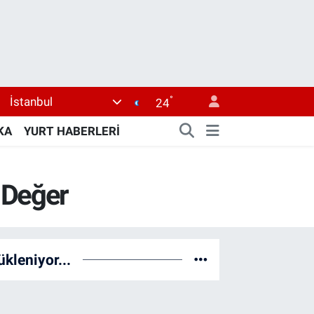
°
İstanbul
24
KA
YURT HABERLERİ
 Değer
ükleniyor...