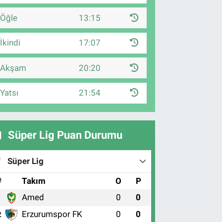
Öğle
13:15
İkindi
17:07
Akşam
20:20
Yatsı
21:54
Süper Lig Puan Durumu
Süper Lig
#
Takım
O
P
Amed
0
0
1
Erzurumspor FK
0
0
2