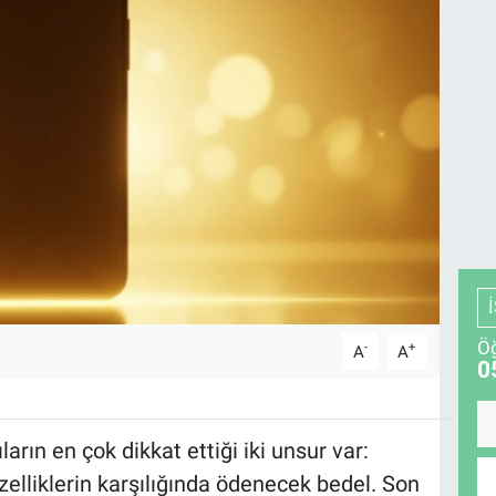
Öğ
-
+
A
A
0
ıların en çok dikkat ettiği iki unsur var:
zelliklerin karşılığında ödenecek bedel. Son