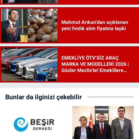
Mahmut Arıkan'dan açıklanan
yeni fındık alım fiyatına tepki
EMEKLİYE ÖTV’SİZ ARAÇ
MARKA VE MODELLERİ 2026 |
Gözler Meclis'te! Emeklilere
ÖTV’siz araç çıkacak mı, şartları
ne?
Bunlar da ilginizi çekebilir