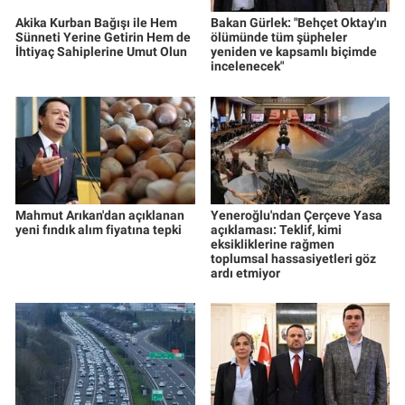
Akika Kurban Bağışı ile Hem
Bakan Gürlek: "Behçet Oktay'ın
Sünneti Yerine Getirin Hem de
ölümünde tüm şüpheler
İhtiyaç Sahiplerine Umut Olun
yeniden ve kapsamlı biçimde
incelenecek"
Mahmut Arıkan'dan açıklanan
Yeneroğlu'ndan Çerçeve Yasa
yeni fındık alım fiyatına tepki
açıklaması: Teklif, kimi
eksikliklerine rağmen
toplumsal hassasiyetleri göz
ardı etmiyor