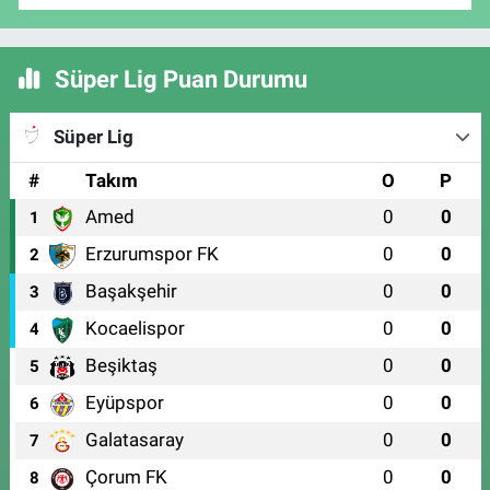
Süper Lig Puan Durumu
Süper Lig
#
Takım
O
P
Amed
0
0
1
Erzurumspor FK
0
0
2
Başakşehir
0
0
3
Kocaelispor
0
0
4
Beşiktaş
0
0
5
Eyüpspor
0
0
6
Galatasaray
0
0
7
Çorum FK
0
0
8