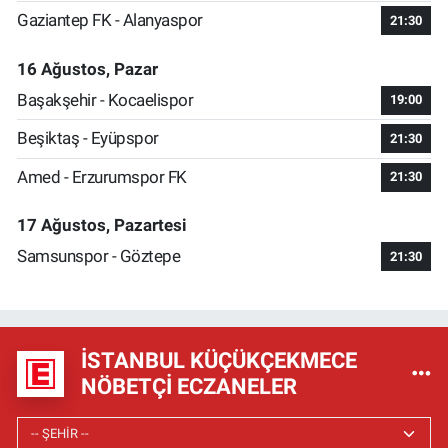
Gaziantep FK - Alanyaspor
21:30
16 Ağustos, Pazar
Başakşehir - Kocaelispor
19:00
Beşiktaş - Eyüpspor
21:30
Amed - Erzurumspor FK
21:30
17 Ağustos, Pazartesi
Samsunspor - Göztepe
21:30
İSTANBUL KÜÇÜKÇEKMECE
NÖBETÇI ECZANELER