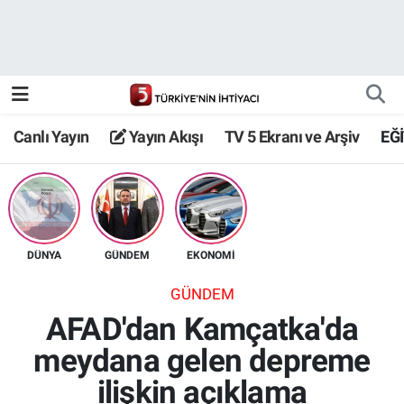
Canlı Yayın
Yayın Akışı
Canlı Yayın
Yayın Akışı
TV 5 Ekranı ve Arşiv
EĞ
TV 5 Ekranı ve Arşiv
DÜNYA
GÜNDEM
EKONOMİ
GÜNDEM
AFAD'dan Kamçatka'da
meydana gelen depreme
ilişkin açıklama