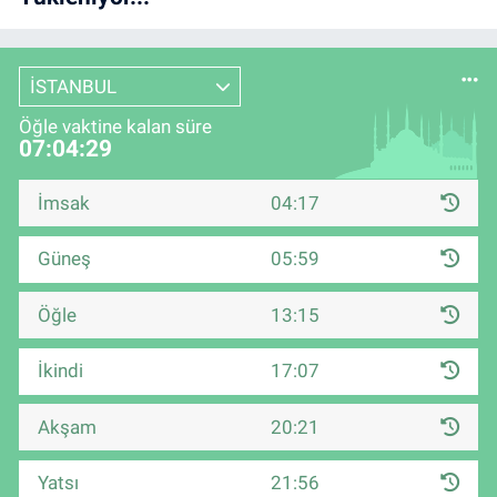
İSTANBUL
Öğle vaktine kalan süre
07:04:28
İmsak
04:17
Güneş
05:59
Öğle
13:15
İkindi
17:07
Akşam
20:21
Yatsı
21:56