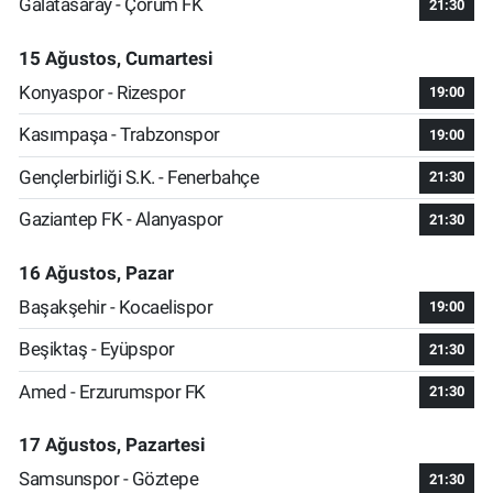
Galatasaray - Çorum FK
21:30
15 Ağustos, Cumartesi
Konyaspor - Rizespor
19:00
Kasımpaşa - Trabzonspor
19:00
Gençlerbirliği S.K. - Fenerbahçe
21:30
Gaziantep FK - Alanyaspor
21:30
16 Ağustos, Pazar
Başakşehir - Kocaelispor
19:00
Beşiktaş - Eyüpspor
21:30
Amed - Erzurumspor FK
21:30
17 Ağustos, Pazartesi
Samsunspor - Göztepe
21:30