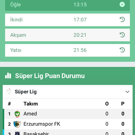
Öğle
13:15
İkindi
17:07
Akşam
20:21
Yatsı
21:56
Süper Lig Puan Durumu
Süper Lig
#
Takım
O
P
Amed
0
0
1
Erzurumspor FK
0
0
2
Başakşehir
0
0
3