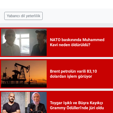
Yabancı dil yeterlilik
NATO baskınında Muhammed
Kavi neden öldürüldü?
Brent petrolün varili 83,10
dolardan işlem görüyor
Toygar Işıklı ve Büşra Kayıkçı
Grammy Ödülleri'nde jüri oldu