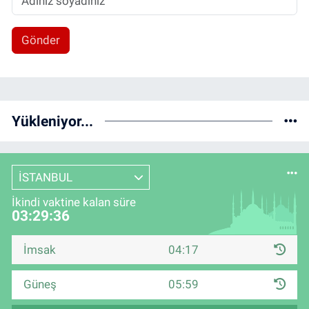
Gönder
Yükleniyor...
İSTANBUL
İkindi vaktine kalan süre
03:29:36
İmsak
04:17
Güneş
05:59