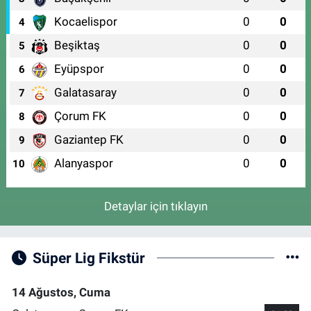
Kocaelispor
0
0
4
Beşiktaş
0
0
5
Eyüpspor
0
0
6
Galatasaray
0
0
7
Çorum FK
0
0
8
Gaziantep FK
0
0
9
Alanyaspor
0
0
10
Detaylar için tıklayın
Süper Lig Fikstür
14 Ağustos, Cuma