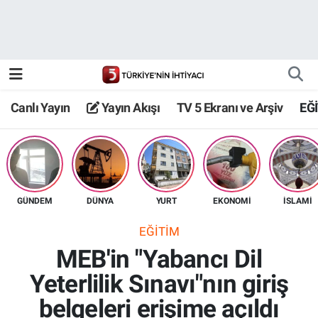
Canlı Yayın
Yayın Akışı
Canlı Yayın
Yayın Akışı
TV 5 Ekranı ve Arşiv
EĞ
TV 5 Ekranı ve Arşiv
GÜNDEM
DÜNYA
YURT
EKONOMİ
İSLAMİ
EĞİTİM
MEB'in "Yabancı Dil
Yeterlilik Sınavı"nın giriş
belgeleri erişime açıldı