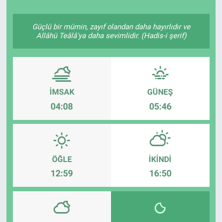
Güçlü bir mümin, zayıf olandan daha hayırlıdır ve
Allâhü Teâlâ'ya daha sevimlidir. (Hadis-i şerif)
İMSAK
GÜNEŞ
04:08
05:46
ÖĞLE
İKINDI
12:59
16:50