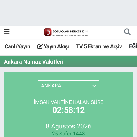
Canlı Yayın
Yayın Akışı
Canlı Yayın
Yayın Akışı
TV 5 Ekranı ve Arşiv
EĞ
TV 5 Ekranı ve Arşiv
Ankara Namaz Vakitleri
ANKARA
İMSAK VAKTİNE KALAN SÜRE
02:58:12
8 Ağustos 2026
25 Safer 1448