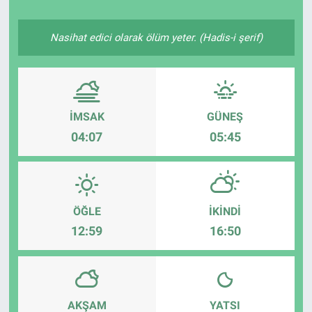
Nasihat edici olarak ölüm yeter. (Hadis-i şerif)
İMSAK
GÜNEŞ
04:07
05:45
ÖĞLE
İKINDI
12:59
16:50
AKŞAM
YATSI