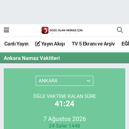
Canlı Yayın
Yayın Akışı
Canlı Yayın
Yayın Akışı
TV 5 Ekranı ve Arşiv
EĞ
TV 5 Ekranı ve Arşiv
Ankara Namaz Vakitleri
ANKARA
ÖĞLE VAKTİNE KALAN SÜRE
41:24
7 Ağustos 2026
24 Safer 1448