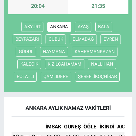
20:04
21:35
AKYURT
ANKARA
AYAŞ
BALA
BEYPAZARI
CUBUK
ELMADAĞ
EVREN
GÜDÜL
HAYMANA
KAHRAMANKAZAN
KALECİK
KIZILCAHAMAM
NALLIHAN
POLATLI
ÇAMLIDERE
ŞEREFLİKOÇHİSAR
ANKARA AYLIK NAMAZ VAKITLERI
İMSAK
GÜNEŞ
ÖĞLE
İKINDI
AKŞAM