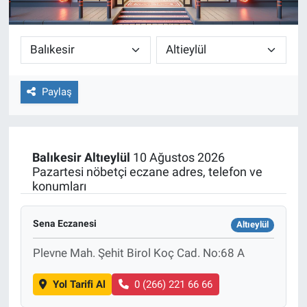
Paylaş
Balıkesir
Altıeylül
10 Ağustos 2026
Pazartesi nöbetçi eczane adres, telefon ve
konumları
Sena Eczanesi
Altıeylül
Plevne Mah. Şehit Birol Koç Cad. No:68 A
Yol Tarifi Al
0 (266) 221 66 66