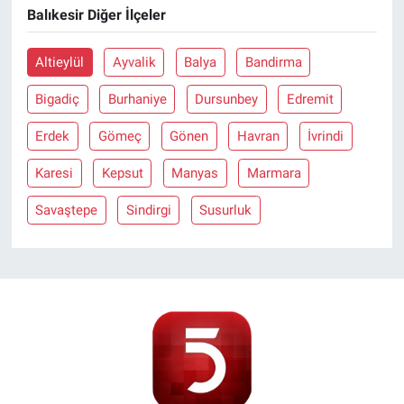
Balıkesir Diğer İlçeler
Altieylül
Ayvalik
Balya
Bandirma
Bigadiç
Burhaniye
Dursunbey
Edremit
Erdek
Gömeç
Gönen
Havran
İvrindi
Karesi
Kepsut
Manyas
Marmara
Savaştepe
Sindirgi
Susurluk