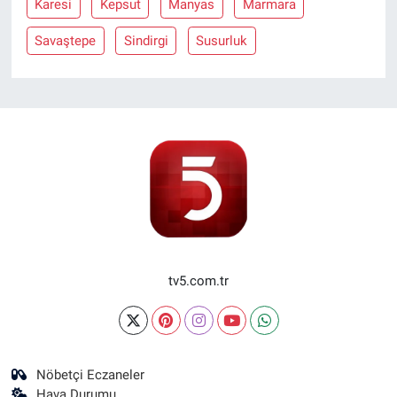
Karesi
Kepsut
Manyas
Marmara
Savaştepe
Sindirgi
Susurluk
tv5.com.tr
Nöbetçi Eczaneler
Hava Durumu