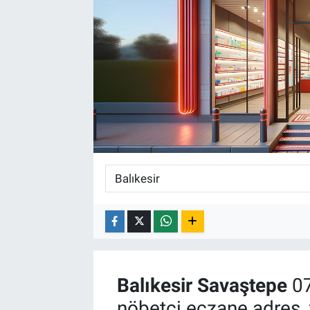
Balıkesir
Savaştepe
07
nöbetçi eczane adres, 