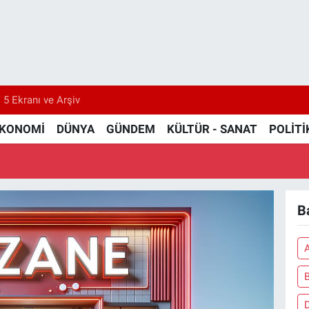
 5 Ekranı ve Arşiv
KONOMİ
DÜNYA
GÜNDEM
KÜLTÜR - SANAT
POLİTİ
Ba
A