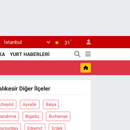
°
İstanbul
31
KA
YURT HABERLERİ
lıkesir Diğer İlçeler
ltieylül
Ayvalik
Balya
Bandirma
Bigadiç
Burhaniye
Dursunbey
Edremit
Erdek