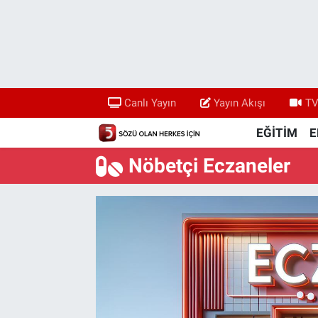
Canlı Yayın
Yayın Akışı
Canlı Yayın
Yayın Akışı
TV
TV 5 Ekranı ve Arşiv
EĞİTİM
E
Nöbetçi Eczaneler