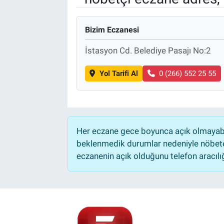
Bizim Eczanesi
İstasyon Cd. Belediye Pasajı No:2
Yol Tarifi Al
0 (266) 552 25 55
Her eczane gece boyunca açık olmayabili
beklenmedik durumlar nedeniyle nöbete
eczanenin açık olduğunu telefon aracılığıy