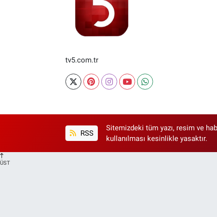
tv5.com.tr
Sitemizdeki tüm yazı, resim ve hab
RSS
kullanılması kesinlikle yasaktır.
ÜST