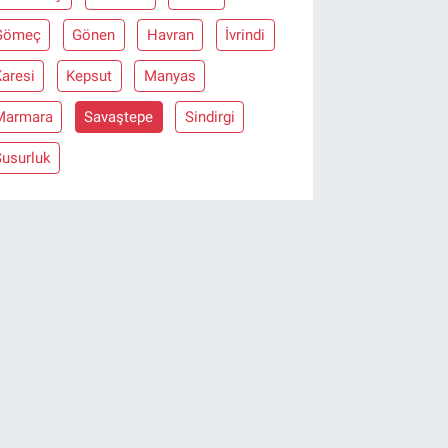
Gömeç
Gönen
Havran
İvrindi
aresi
Kepsut
Manyas
Marmara
Savaştepe
Sindirgi
Susurluk