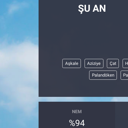
ŞU AN
Aşkale
Aziziye
Çat
H
Palandöken
Pa
NEM
%94