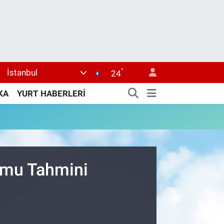
°
İstanbul
24
KA
YURT HABERLERİ
rumu Tahmini