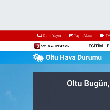
Canlı Yayın
Yayın Akışı
Canlı Yayın
Yayın Akışı
TV
TV 5 Ekranı ve Arşiv
EĞİTİM
E
Oltu Hava Durumu
Oltu Bugün,