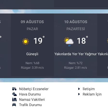
S
09 AĞUSTOS
10 AĞUSTOS
PAZAR
PAZARTESI
°
°
°
19
18
Güneşli
Yakınlarda Yer Yer Yağmur
Yakınl
Nem: %68
Nem: %72
s
Rüzgar: 3.39 m/s
Rüzgar: 2.81 m/s
Nöbetçi Eczaneler
İletişim
Hava Durumu
Reklam İçin
Namaz Vakitleri
Trafik Durumu