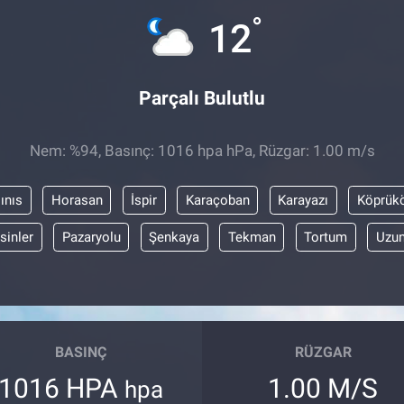
°
12
Parçalı Bulutlu
Nem: %94, Basınç: 1016 hpa hPa, Rüzgar: 1.00 m/s
ınıs
Horasan
İspir
Karaçoban
Karayazı
Köprük
sinler
Pazaryolu
Şenkaya
Tekman
Tortum
Uzun
BASINÇ
RÜZGAR
1016 HPA
1.00 M/S
hpa