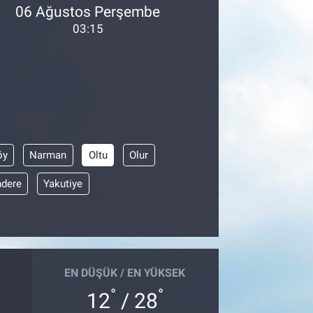
06 Ağustos Perşembe
03:15
öy
Narman
Oltu
Olur
dere
Yakutiye
EN DÜŞÜK / EN YÜKSEK
°
°
12
/ 28