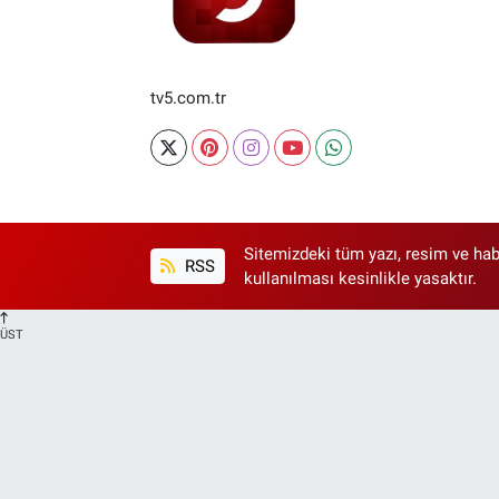
tv5.com.tr
Sitemizdeki tüm yazı, resim ve hab
RSS
kullanılması kesinlikle yasaktır.
ÜST