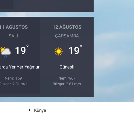
11 AĞUSTOS
12 AĞUSTOS
SALI
ÇARŞAMBA
°
°
19
19
arda Yer Yer Yağmur
Güneşli
Nem: %69
Nem: %67
Rüzgar: 2.31 m/s
Rüzgar: 2.81 m/s
Künye