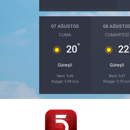
07 AĞUSTOS
08 AĞUSTO
CUMA
CUMARTESI
°
20
22
Güneşli
Güneşli
Nem: %49
Nem: %47
Rüzgar: 5.39 m/s
Rüzgar: 3.19 m/