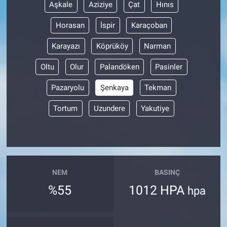
Aşkale
Aziziye
Çat
Hınıs
Horasan
İspir
Karaçoban
Karayazı
Köprüköy
Narman
Oltu
Olur
Palandöken
Pasinler
Pazaryolu
Şenkaya
Tekman
Tortum
Uzundere
Yakutiye
NEM
BASINÇ
%55
1012 HPA
hpa