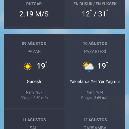
RÜZGAR
EN DÜŞÜK / EN YÜKSEK
°
°
2.19 M/S
12
/ 31
09 AĞUSTOS
10 AĞUSTOS
PAZAR
PAZARTESI
°
°
19
19
Güneşli
Yakınlarda Yer Yer Yağmur
Nem: %67
Nem: %74
Rüzgar: 3.50 m/s
Rüzgar: 3.69 m/s
11 AĞUSTOS
12 AĞUSTOS
SALI
ÇARŞAMBA