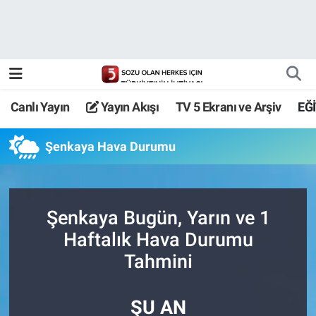
Canlı Yayın
Yayın Akışı
Canlı Yayın
Yayın Akışı
TV 5 Ekranı ve Arşiv
EĞ
TV 5 Ekranı ve Arşiv
Şenkaya Hava Durumu
Şenkaya Bugün, Yarın ve 1
Haftalık Hava Durumu
Tahmini
ŞU AN