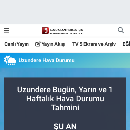
Canlı Yayın
Yayın Akışı
Canlı Yayın
Yayın Akışı
TV 5 Ekranı ve Arşiv
EĞ
TV 5 Ekranı ve Arşiv
Uzundere Hava Durumu
Uzundere Bugün, Yarın ve 1
Haftalık Hava Durumu
Tahmini
ŞU AN