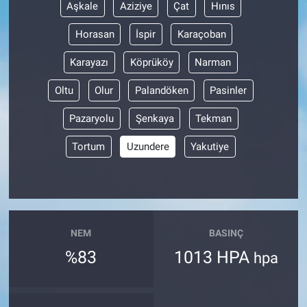
Aşkale
Aziziye
Çat
Hınıs
Horasan
İspir
Karaçoban
Karayazı
Köprüköy
Narman
Oltu
Olur
Palandöken
Pasinler
Pazaryolu
Şenkaya
Tekman
Tortum
Uzundere
Yakutiye
NEM
BASINÇ
%83
1013 HPA
hpa