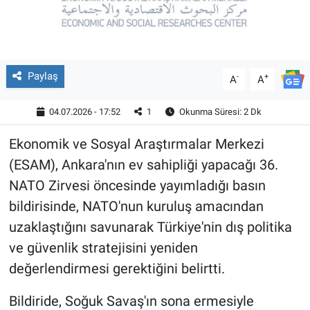
Paylaş
-
+
A
A
04.07.2026 - 17:52
1
Okunma Süresi: 2 Dk
Ekonomik ve Sosyal Araştırmalar Merkezi
(ESAM), Ankara'nın ev sahipliği yapacağı 36.
NATO Zirvesi öncesinde yayımladığı basın
bildirisinde, NATO'nun kuruluş amacından
uzaklaştığını savunarak Türkiye'nin dış politika
ve güvenlik stratejisini yeniden
değerlendirmesi gerektiğini belirtti.
Bildiride, Soğuk Savaş'ın sona ermesiyle