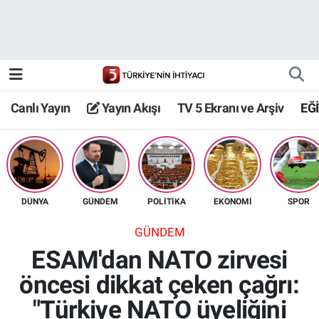
Canlı Yayın
Yayın Akışı
Canlı Yayın
Yayın Akışı
TV 5 Ekranı ve Arşiv
EĞ
TV 5 Ekranı ve Arşiv
DÜNYA
GÜNDEM
POLİTİKA
EKONOMİ
SPOR
GÜNDEM
ESAM'dan NATO zirvesi
öncesi dikkat çeken çağrı:
"Türkiye NATO üyeliğini