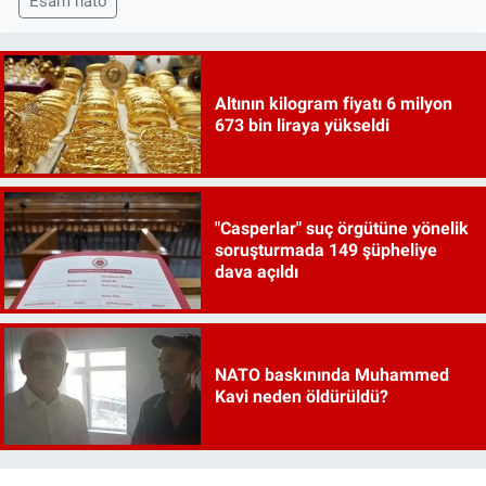
Esam nato
Altının kilogram fiyatı 6 milyon
673 bin liraya yükseldi
"Casperlar" suç örgütüne yönelik
soruşturmada 149 şüpheliye
dava açıldı
NATO baskınında Muhammed
Kavi neden öldürüldü?