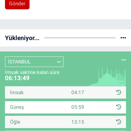
Gönder
Yükleniyor...
İSTANBUL
İmsak vaktine kalan süre
06:13:48
İmsak
04:17
Güneş
05:59
Öğle
13:15