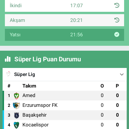
İkindi
17:07
Akşam
20:21
Yatsı
21:56
Süper Lig Puan Durumu
Süper Lig
#
Takım
O
P
Amed
0
0
1
Erzurumspor FK
0
0
2
Başakşehir
0
0
3
Kocaelispor
0
0
4