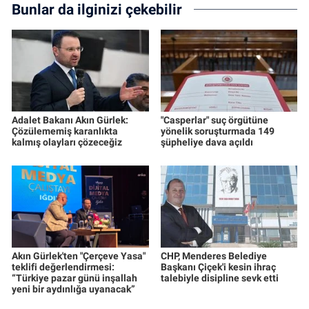
Bunlar da ilginizi çekebilir
Adalet Bakanı Akın Gürlek:
"Casperlar" suç örgütüne
Çözülememiş karanlıkta
yönelik soruşturmada 149
kalmış olayları çözeceğiz
şüpheliye dava açıldı
Akın Gürlek'ten "Çerçeve Yasa"
CHP, Menderes Belediye
teklifi değerlendirmesi:
Başkanı Çiçek'i kesin ihraç
“Türkiye pazar günü inşallah
talebiyle disipline sevk etti
yeni bir aydınlığa uyanacak”