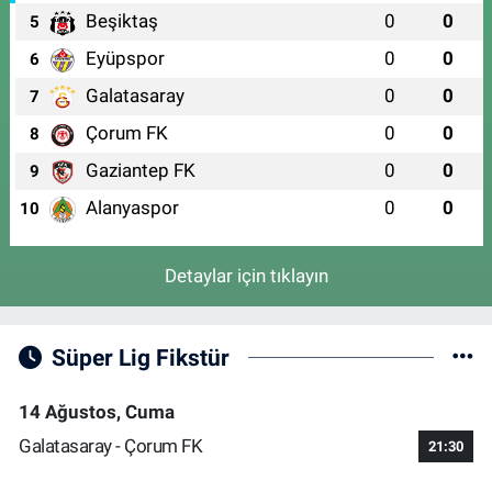
Beşiktaş
0
0
5
Eyüpspor
0
0
6
Galatasaray
0
0
7
Çorum FK
0
0
8
Gaziantep FK
0
0
9
Alanyaspor
0
0
10
Detaylar için tıklayın
Süper Lig Fikstür
14 Ağustos, Cuma
Galatasaray - Çorum FK
21:30