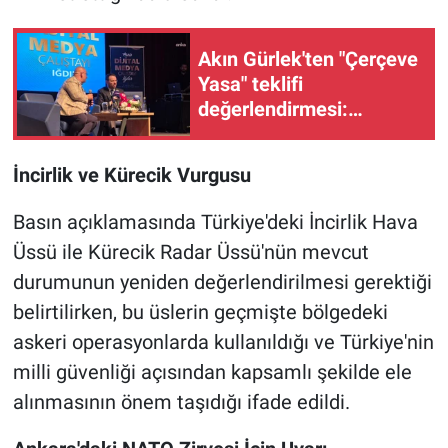
Akın Gürlek'ten "Çerçeve
Yasa" teklifi
değerlendirmesi:
“Türkiye pazar günü
inşallah yeni bir aydınlığa
İncirlik ve Kürecik Vurgusu
uyanacak”
Basın açıklamasında Türkiye'deki İncirlik Hava
Üssü ile Kürecik Radar Üssü'nün mevcut
durumunun yeniden değerlendirilmesi gerektiği
belirtilirken, bu üslerin geçmişte bölgedeki
askeri operasyonlarda kullanıldığı ve Türkiye'nin
milli güvenliği açısından kapsamlı şekilde ele
alınmasının önem taşıdığı ifade edildi.