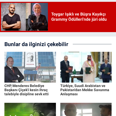
Toygar Işıklı ve Büşra Kayıkçı
Grammy Ödülleri'nde jüri oldu
Bunlar da ilginizi çekebilir
CHP, Menderes Belediye
Türkiye, Suudi Arabistan ve
Başkanı Çiçek'i kesin ihraç
Pakistan'dan Mekke Savunma
talebiyle disipline sevk etti
Anlaşması