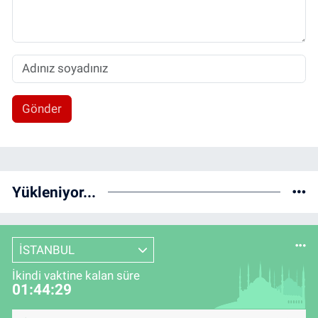
Gönder
Yükleniyor...
İSTANBUL
İkindi vaktine kalan süre
01:44:28