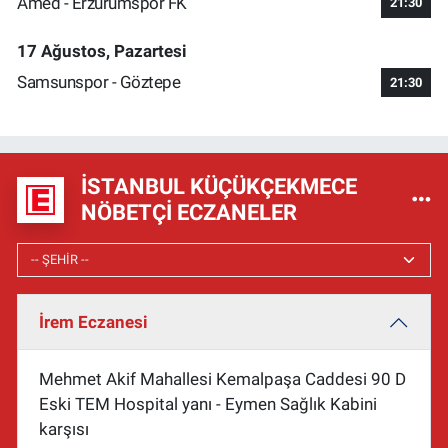
Amed - Erzurumspor FK
21:30
17 Ağustos, Pazartesi
Samsunspor - Göztepe
21:30
İSTANBUL KÜÇÜKÇEKMECE
NÖBETÇI ECZANELER
İrem Eczanesi
Mehmet Akif Mahallesi Kemalpaşa Caddesi 90 D
Eski TEM Hospital yanı - Eymen Sağlık Kabini
karşısı