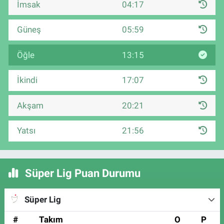
İmsak
04:17
Güneş
05:59
Öğle
13:15
İkindi
17:07
Akşam
20:21
Yatsı
21:56
Süper Lig Puan Durumu
Süper Lig
#
Takım
O
P