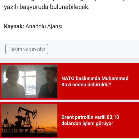
yazılı başvuruda bulunabilecek.
Kaynak:
Anadolu Ajansı
Hakim ve savcılar
NATO baskınında Muhammed
Kavi neden öldürüldü?
Brent petrolün varili 83,10
dolardan işlem görüyor