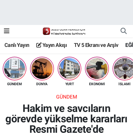
Canlı Yayın
Yayın Akışı
Canlı Yayın
Yayın Akışı
TV 5 Ekranı ve Arşiv
EĞ
TV 5 Ekranı ve Arşiv
GÜNDEM
DÜNYA
YURT
EKONOMİ
İSLAMİ
GÜNDEM
Hakim ve savcıların
görevde yükselme kararları
Resmi Gazete'de