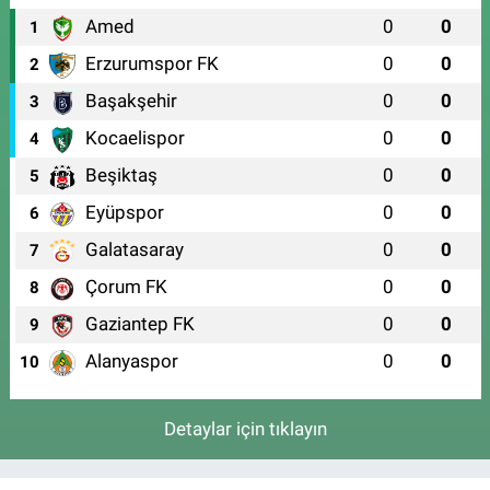
Amed
0
0
1
Erzurumspor FK
0
0
2
Başakşehir
0
0
3
Kocaelispor
0
0
4
Beşiktaş
0
0
5
Eyüpspor
0
0
6
Galatasaray
0
0
7
Çorum FK
0
0
8
Gaziantep FK
0
0
9
Alanyaspor
0
0
10
Detaylar için tıklayın