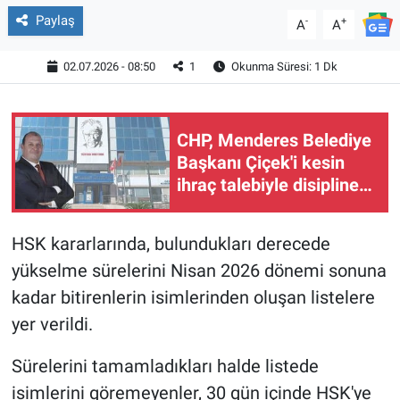
Paylaş
-
+
A
A
02.07.2026 - 08:50
1
Okunma Süresi: 1 Dk
CHP, Menderes Belediye
Başkanı Çiçek'i kesin
ihraç talebiyle disipline
sevk etti
HSK kararlarında, bulundukları derecede
yükselme sürelerini Nisan 2026 dönemi sonuna
kadar bitirenlerin isimlerinden oluşan listelere
yer verildi.
Sürelerini tamamladıkları halde listede
isimlerini göremeyenler, 30 gün içinde HSK'ye