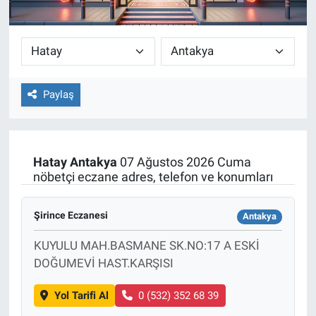
Paylaş
Hatay
Antakya
07 Ağustos 2026 Cuma
nöbetçi eczane adres, telefon ve konumları
Şirince Eczanesi
Antakya
KUYULU MAH.BASMANE SK.NO:17 A ESKİ
DOĞUMEVİ HAST.KARŞISI
Yol Tarifi Al
0 (532) 352 68 39