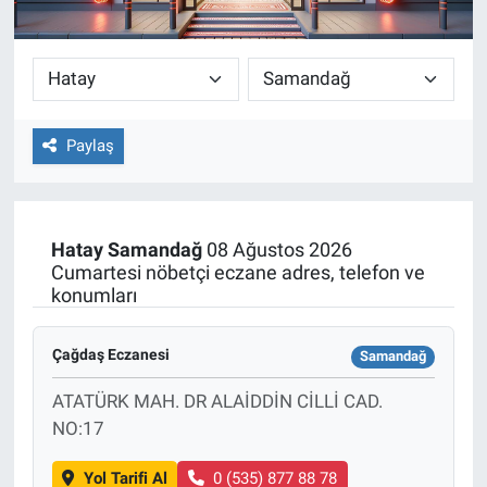
Paylaş
Hatay
Samandağ
08 Ağustos 2026
Cumartesi nöbetçi eczane adres, telefon ve
konumları
Çağdaş Eczanesi
Samandağ
ATATÜRK MAH. DR ALAİDDİN CİLLİ CAD.
NO:17
Yol Tarifi Al
0 (535) 877 88 78