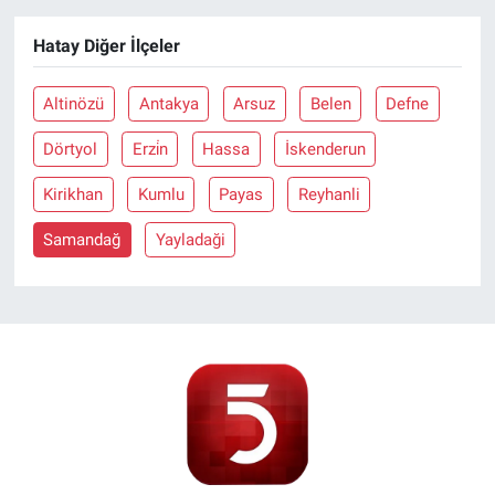
Hatay Diğer İlçeler
Altinözü
Antakya
Arsuz
Belen
Defne
Dörtyol
Erzi̇n
Hassa
İskenderun
Kirikhan
Kumlu
Payas
Reyhanli
Samandağ
Yayladaği