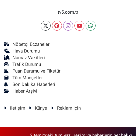
tv5.com.tr
Nöbetçi Eczaneler
Hava Durumu
Namaz Vakitleri
Trafik Durumu
Puan Durumu ve Fikstür
Tüm Manşetler
Son Dakika Haberleri
Haber Arşivi
İletişim
Künye
Reklam İçin
Sitemizdeki tüm yazı, resim ve haberlerin her hakkı