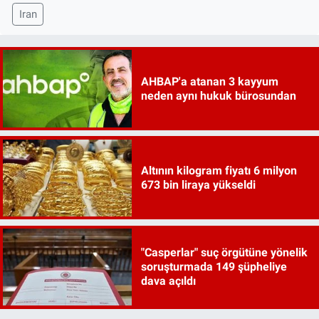
Iran
AHBAP'a atanan 3 kayyum
neden aynı hukuk bürosundan
Altının kilogram fiyatı 6 milyon
673 bin liraya yükseldi
"Casperlar" suç örgütüne yönelik
soruşturmada 149 şüpheliye
dava açıldı