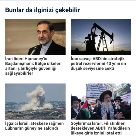
Bunlar da ilginizi çekebilir
İran lideri Hamaney'in
İran savaşı ABD'nin stratejik
Başdanışmanı: Bölge ülkeleri
petrol rezervlerini 43 yılın en
artan iş birliğiyle güvenliği
düşük seviyesine çekti
sağlayabilirler
İşgalci İsrail, ateşkese rağmen
Soykırımcı İsrail, Filistinlileri
Lübnan'ın güneyine saldırdı
destekleyen ABD'li Yahudilerin
ülkeye giriş iznini iptal etti