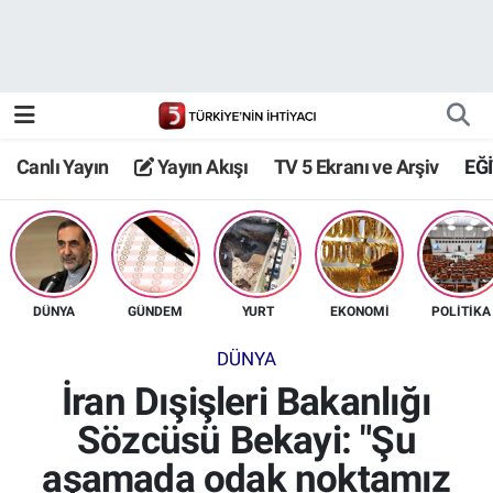
Canlı Yayın
Yayın Akışı
Canlı Yayın
Yayın Akışı
TV 5 Ekranı ve Arşiv
EĞ
TV 5 Ekranı ve Arşiv
DÜNYA
GÜNDEM
YURT
EKONOMİ
POLİTİKA
DÜNYA
İran Dışişleri Bakanlığı
Sözcüsü Bekayi: "Şu
aşamada odak noktamız