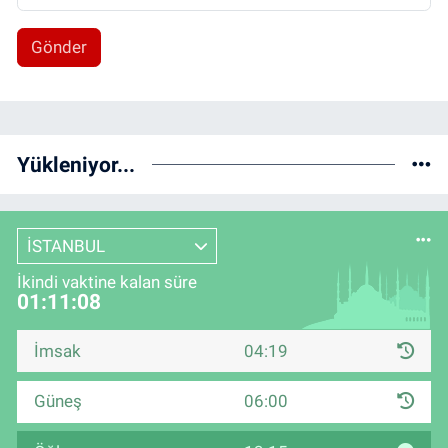
Gönder
Yükleniyor...
İSTANBUL
İkindi vaktine kalan süre
01:11:07
İmsak
04:19
Güneş
06:00