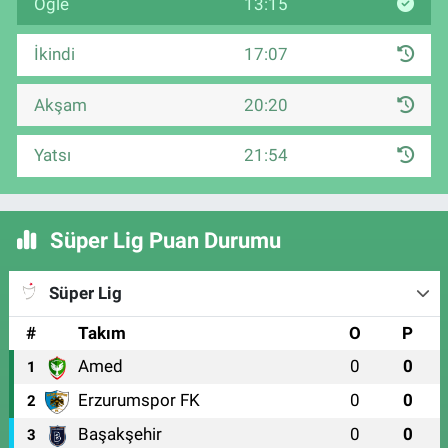
Öğle
13:15
İkindi
17:07
Akşam
20:20
Yatsı
21:54
Süper Lig Puan Durumu
Süper Lig
#
Takım
O
P
Amed
0
0
1
Erzurumspor FK
0
0
2
Başakşehir
0
0
3