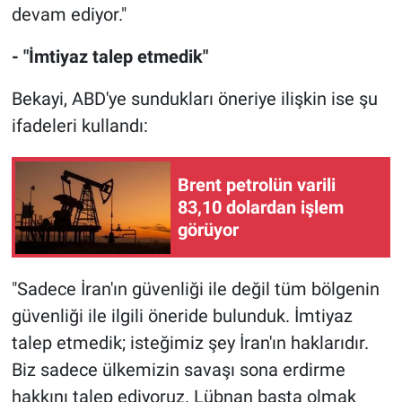
devam ediyor."
- "İmtiyaz talep etmedik"
Bekayi, ABD'ye sundukları öneriye ilişkin ise şu
ifadeleri kullandı:
Brent petrolün varili
83,10 dolardan işlem
görüyor
"Sadece İran'ın güvenliği ile değil tüm bölgenin
güvenliği ile ilgili öneride bulunduk. İmtiyaz
talep etmedik; isteğimiz şey İran'ın haklarıdır.
Biz sadece ülkemizin savaşı sona erdirme
hakkını talep ediyoruz. Lübnan başta olmak