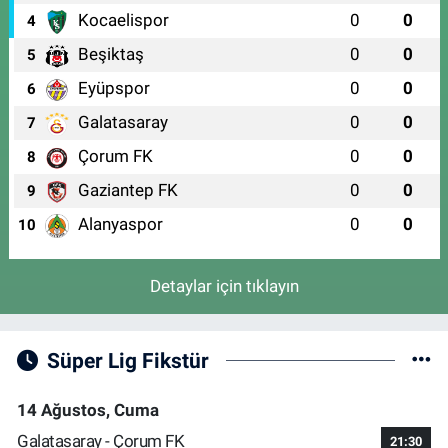
Kocaelispor
0
0
4
Beşiktaş
0
0
5
Eyüpspor
0
0
6
Galatasaray
0
0
7
Çorum FK
0
0
8
Gaziantep FK
0
0
9
Alanyaspor
0
0
10
Detaylar için tıklayın
Süper Lig Fikstür
14 Ağustos, Cuma
Galatasaray - Çorum FK
21:30