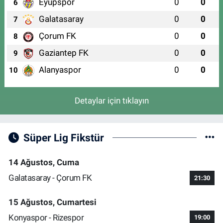
Eyüpspor
0
0
6
Galatasaray
0
0
7
Çorum FK
0
0
8
Gaziantep FK
0
0
9
Alanyaspor
0
0
10
Detaylar için tıklayın
Süper Lig Fikstür
14 Ağustos, Cuma
Galatasaray - Çorum FK
21:30
15 Ağustos, Cumartesi
Konyaspor - Rizespor
19:00