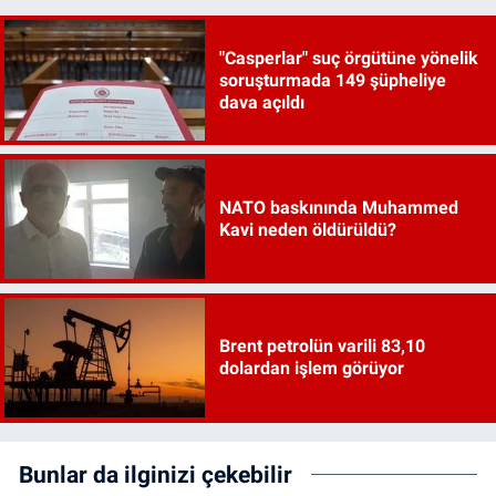
"Casperlar" suç örgütüne yönelik
soruşturmada 149 şüpheliye
dava açıldı
NATO baskınında Muhammed
Kavi neden öldürüldü?
Brent petrolün varili 83,10
dolardan işlem görüyor
Bunlar da ilginizi çekebilir