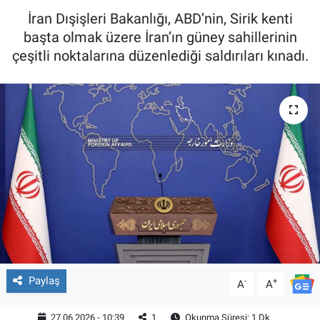
İran Dışişleri Bakanlığı, ABD’nin, Sirik kenti
başta olmak üzere İran’ın güney sahillerinin
çeşitli noktalarına düzenlediği saldırıları kınadı.
Paylaş
-
+
A
A
27.06.2026 - 10:39
1
Okunma Süresi: 1 Dk