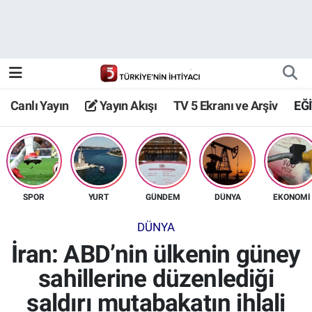
Canlı Yayın
Yayın Akışı
Canlı Yayın
Yayın Akışı
TV 5 Ekranı ve Arşiv
EĞ
TV 5 Ekranı ve Arşiv
SPOR
YURT
GÜNDEM
DÜNYA
EKONOMİ
DÜNYA
İran: ABD’nin ülkenin güney
sahillerine düzenlediği
saldırı mutabakatın ihlali