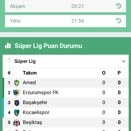
Akşam
20:21
Yatsı
21:56
Süper Lig Puan Durumu
Süper Lig
#
Takım
O
P
Amed
0
0
1
Erzurumspor FK
0
0
2
Başakşehir
0
0
3
Kocaelispor
0
0
4
Beşiktaş
0
0
5