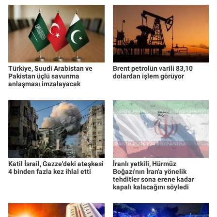
Türkiye, Suudi Arabistan ve
Brent petrolün varili 83,10
Pakistan üçlü savunma
dolardan işlem görüyor
anlaşması imzalayacak
Katil İsrail, Gazze'deki ateşkesi
İranlı yetkili, Hürmüz
4 binden fazla kez ihlal etti
Boğazı'nın İran'a yönelik
tehditler sona erene kadar
kapalı kalacağını söyledi