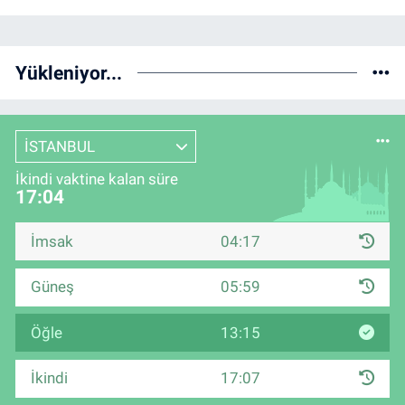
Yükleniyor...
İSTANBUL
İkindi vaktine kalan süre
17:04
İmsak
04:17
Güneş
05:59
Öğle
13:15
İkindi
17:07